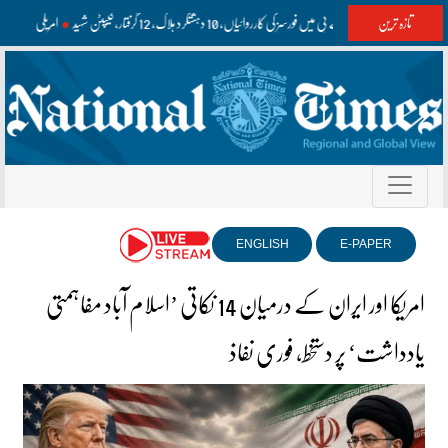
تازہ ترین
بلوچستان اور کے پی میں فورسز کی کارروائیاں، 10 دہشتگرد ہلاک، 12 گرفتار، کیپٹن شہید
امریکی مسلح
ENGLISH
E-PAPER
امریکا اور ایران کے درمیان 14 نکاتی ’اسلام آباد مفاہمتی
یادداشت‘ پر دستخط، فوری نفاذ