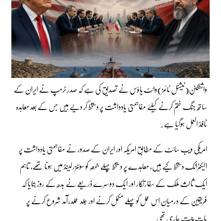
واشنگٹن(نیشنل ٹائمز)وائٹ ہاؤس نے تصدیق کی ہے کہ صدر ٹرمپ نے ایران کے
ساتھ جنگ ختم کرنے کیلئے مفاہمتی یادداشت پر دستخط کر دیے ہیں جس کے بعد معاہدہ
نافذ العمل ہوگیا ہے۔
امریکی ویب سائٹ کے مطابق امریکہ اور ایران کے صدور نے مفاہمتی یادداشت پر
الیکٹرانک دستخط کیے ہیں، معاہدے پر دستخط پہلے جمعہ کو سوئٹزرلینڈ میں ہونا تھے، تاہم
ایک ثالث ملک کے سفارتکار اور ایک دوسرے ذریعے نے بدھ کے روز بتایا کہ
فریقین کے درمیان اس عمل کو پہلے مکمل کرنے اور جلد عملدرآمد شروع کرنے پر
بات چیت جاری تھی۔