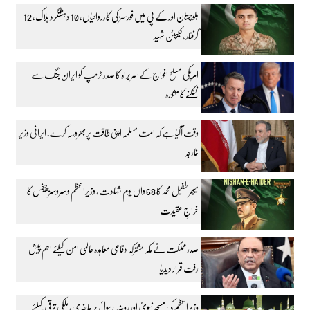
بلوچستان اور کے پی میں فورسز کی کارروائیاں، 10 دہشتگرد ہلاک، 12
گرفتار، کیپٹن شہید
امریکی مسلح افواج کے سربراہ کا صدر ٹرمپ کو ایران جنگ سے
نکلنے کا مشورہ
وقت آگیا ہے کہ امت مسلمہ اپنی طاقت پر بھروسہ کرے، ایرانی وزیر
خارجہ
میجر طفیل محمد کا 68 واں یوم شہادت، وزیراعظم و سروسز چیفس کا
خراجِ عقیدت
صدر مملکت نے مکہ مشترکہ دفاعی معاہدہ عالمی امن کیلئے اہم پیش
رفت قرار دیدیا
وزیراعظم کی مسجد نبویؐ اور روضہ رسولؐ پر حاضری، ملکی ترقی کیلئے