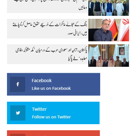
دعائیں
جنگ کے بجائے مذاکرات کے ذریعے حقوق حاصل کرنا چاہتے
ہیں: ایرانی صدر
پاکستان، ترکیہ اور سعودی عرب کے درمیان ’مکہ مشترکہ دفاعی
معاہدہ‘ طے پا گیا