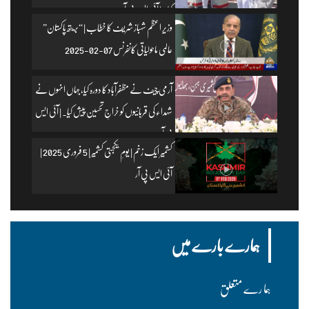
کیا۔ | آئی ایس پی آر
وزیرِ اعظم شہباز شریف کا خطاب | “بریتھ پاکستان”
عالمی ماحولیاتی کانفرنس 07-02-2025
آرمی چیف نے مظفرآباد کا دورہ کیا، جہاں انہوں نے
شہداء کی قربانیوں کو خراجِ تحسین پیش کیا۔ | آئی ایس
پی آر
کشمیر ایک زخم | یومِ یکجہتی کشمیر | 5 فروری 2025 |
آئی ایس پی آر
ہمارے بارے میں
ہما رے متعلق