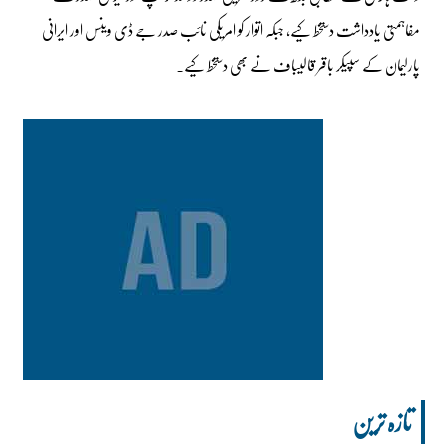
مفاہمتی یادداشت دستخط کیے، جبکہ اتوار کو امریکی نائب صدر جے ڈی وینس اور ایرانی
پارلیمان کے سپیکر باقر قالیباف نے بھی دستخط کیے۔
تازہ ترین