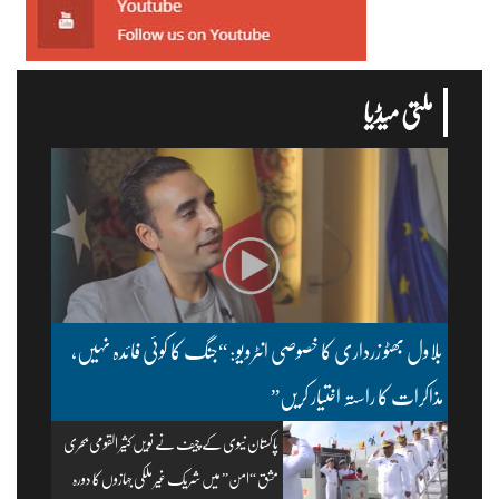
ملتی میڈیا
بلاول بھٹو زرداری کا خصوصی انٹرویو: “جنگ کا کوئی فائدہ نہیں،
مذاکرات کا راستہ اختیار کریں”
پاکستان نیوی کے چیف نے نویں کثیر القومی بحری
مشق “امن” میں شریک غیر ملکی جہازوں کا دورہ