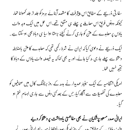
سفارتی ذریعے کے مطابق اس پیشرفت کا مقصد آبنائے ہرمز کو جلد از جلد کھولنا تھا،
کیونکہ دونوں فریق اس معاملے پر پہلے ہی متفق تھے، اس عمل میں ایک وجہ وائٹ
ہاؤس پر معاہدے کے متن کو جاری کرنے کیلئے بڑھتا ہوا سیاسی دباؤ بھی ہو سکتا ہے۔
ایک ذریعے نے دعویٰ کیا کہ ایران نے شرط رکھی تھی کہ معاہدے کا متن باضابطہ
دستخط سے پہلے جاری نہ کیا جائے، اور یہ بھی کہا کہ یہ فیصلہ وائٹ ہاؤس کے دباؤ کا
نتیجہ نہیں تھا۔
امریکی انتظامیہ کے ایک سینیئر عہدیدار نے بدھ کے روز بریفنگ کال میں صحافیوں کو
معاہدے کی تفصیلات سے آگاہ کیا، جس کے بعد کئی دنوں سے جاری ابہام ختم ہو
گیا۔
ایرانی صدر مسعود پزشکیان نے بھی مفاہمتی یادداشت پر دستخط کر دیے
وائٹ ہاؤس کے مطابق بدھ کے روز امریکی صدر ڈونلڈ ٹرمپ اور ایرانی صدر نے