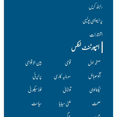
رابطہ کریں
پرا ئیویسی پولسیی
اشتہارات
امپورٹنٹ لنکس
صفحہ اول
قومی
بین الاقوامی
آٹوموبائل
سرمایہ کاری
پراپرٹی
ٹیکنالوجی
توانائی
فوڈ سیکورٹی
صحت
ملٹی میڈیا
سیاحت
شوبز
بلاگ