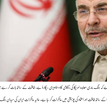
ے کہ جنگ بندی معاہدہ امریکا کی ناکامی کا دستاویزی ریکارڈ ہے، طاقت کے ساتھ بات کر رہے 
ریکا کے ساتھ طاقت اور اعتماد کی پوزیشن میں مذاکرات کر رہا ہے، حالیہ مذاکرات ایران کی میدان جنگ