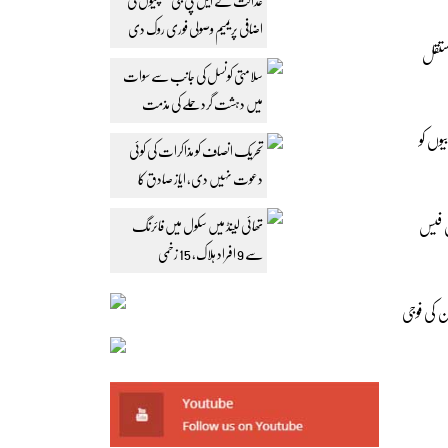
عدالت نے ایل پی جی کمپنیوں کی
اضافی پریمیم وصولی فوری روک دی
مستقل
سلامتی کونسل کی جانب سے سوات
میں دہشت گرد حملے کی مذمت
یوں کو
تحریک انصاف کو مذاکرات کی کوئی
دعوت نہیں دی، ایاز صادق کا
مؤقف
ض فیس
تھائی لینڈ میں سکول میں فائرنگ
سے 9 افراد ہلاک، 15 زخمی
 کی فوجی