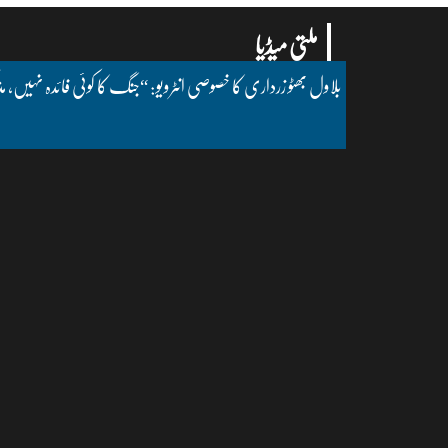
ملتی میڈیا
بلاول بھٹو زرداری کا خصوصی انٹرویو: “جنگ کا کوئی فائدہ نہیں، مذ