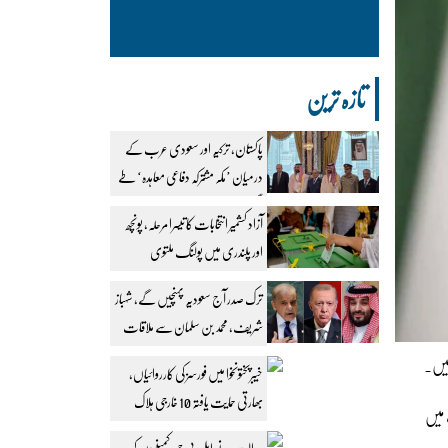
تازہ ترین
پاکستان، ترکیہ اور سعودی عرب کے
درمیان ’مکہ مشترکہ دفاعی معاہدہ‘ طے
پا گیا
آزاد کشمیر انتخابات کا تیسرا مرحلہ، پونچھ
اور پلندری میں پولنگ ملتوی
ترک صدر آج سعودیہ پہنچیں گے، شہباز
شریف، محمد بن سلمان سے ملاقات
طے
ہیں۔
خیبرپختونخوا میں فورسز کی کارروائیاں،
بھارتی حمایت یافتہ 10 خارجی ہلاک
 میں