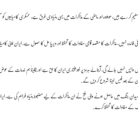
سلیم کر رہے ہیں، موجودہ اور ماضی کے مذاکرات میں یہی بنیادی فرق ہے، عسکری کامیابیوں کو 
کوئی فائدہ نہیں، مذاکرات کا مقصد قومی مفادات کا تحفظ اور دیرپا حل کا حصول ہے، ایران اپنی کامیاب
ں واپس نہیں جائے گی، آبنائے ہرمز پر خودمختاری ایران کا حق ہے اور یقیناً ہم خدمات کے عو
 میدانِ جنگ میں حاصل ہونے والی فتح نے ان مذاکرات کے لیے مضبوط بنیاد فراہم کی ہے، ایران
 ملک کے مفادات کا تحفظ کرے۔