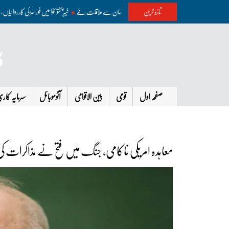
تازہ ترین
ترک صدر آج سعودیہ پہنچیں گے، شہباز شریف، محمد بن سلمان سے ملاقات طے
خیبرپختونخوا میں فورسز کی کارروائیاں، ب
صفحہ اول
قومی
بین الاقوامی
آٹوموبائل
سرمایہ کار
معاہدہ امریکی ناکامی، جنگ میں فتح نے مذاکرات کی 