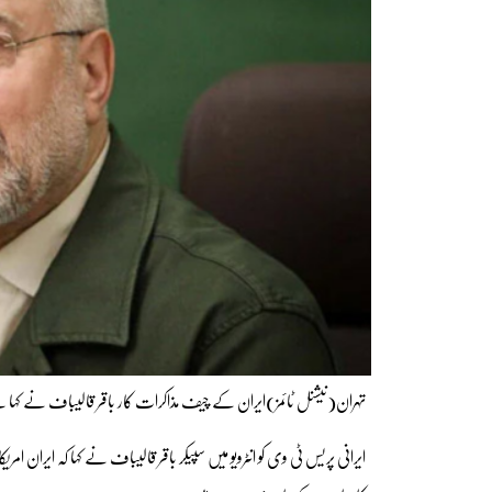
تہران(نیشنل ٹائمز)ایران کے چیف مذاکرات کار باقر قالیباف نے کہا ہ
ایرانی پریس ٹی وی کو انٹرویو میں سپیکر باقر قالیباف نے کہا کہ ایران ام