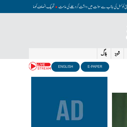
سلامتی کونسل کی جانب سے سوات میں دہشت گرد حملے کی مذمت
تحریک انصاف کو مذاکرات کی کوئی دعوت ن
شوبز
بلاگ
ENGLISH
E-PAPER