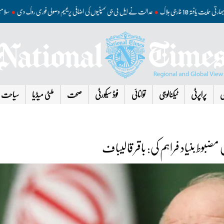
ھارتی حمایت یافتہ 10 خارجی ہلاک
عدالت نے ایل پی جی کمپنیوں کی اضافی پریمیم وصولی فوری روک دی
ی
پراپرٹی
ٹیکنالوجی
توانائی
فوڈ سیکورٹی
صحت
ملٹی میڈیا
سیاحت
مضبوط بنیاد فراہم کی: باقر قالیباف