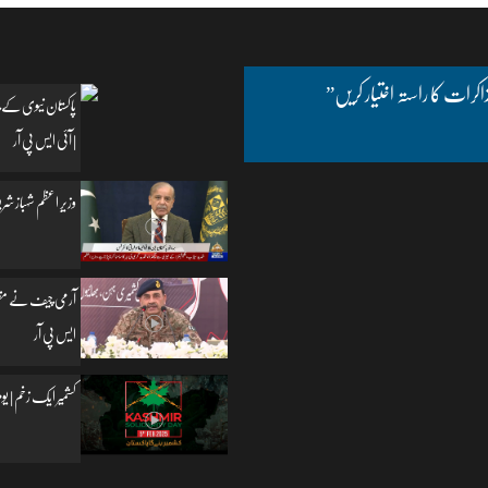
اکرات کا راستہ اختیار کریں”
پاکستان نیوی کے چ
| آئی ایس پی آر
وزیرِ اعظم شہباز شریف
آرمی چیف نے مظفرآب
ایس پی آر
کشمیر ایک زخم | یومِ یکجہتی کشمیر | 5