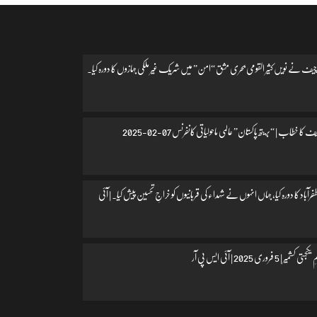
یف نے نویں کثیر القومی بحری مشق “امن” میں شریک غیر ملکی جہازوں کا دورہ کیا۔
 کا خطاب | “بریتھ پاکستان” عالمی ماحولیاتی کانفرنس 07-02-2025
اد کا دورہ کیا، جہاں انہوں نے شہداء کی قربانیوں کو خراجِ تحسین پیش کیا۔ | آئی
 فروری 2025 | آئی ایس پی آر