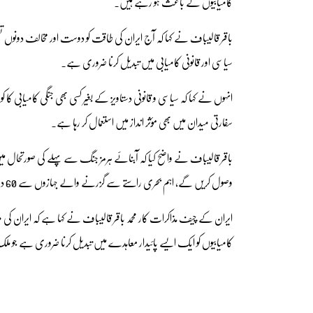
کامیابیوں کے باعث ہو رہے ہیں۔
باقر قالیباف نے کہا کہ آج ایران کی طاقت کو دوست اور مخالف دونوں ت
سیاسی اور قانونی کامیابی میں تبدیل کرنا ضروری ہے۔
انہوں نے کہا کہ سیاسی و قانونی دستاویز کے بغیر کسی بھی جنگی کامیابی کا 
سفارتی میدان میں بھی مؤثر انداز میں استعمال کر رہا ہے۔
باقر قالیباف نے واضح کیا کہ آبنائے ہرمز جنگ سے پہلے کی صورتحال می
وصول کریں گے، اہم بحری راستے سے گزرنے والے جہازوں سے 60 دن کے بعد فیس لینا شروع کر دیں گے۔
ایران کے چیف مذاکرات کار محمد باقر قالیباف نے کہا ہے کہ ایران کی
کامیابیوں کو ایک ایسے پائیدار معاہدے میں تبدیل کرنا ضروری ہے جو