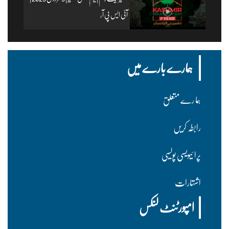
آئی ایس پی آر
ہمارے بارے میں
ہما رے متعلق
رابطہ کریں
پرا ئیویسی پولسیی
اشتہارات
امپورٹنٹ لنکس