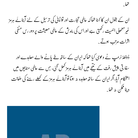
تھا۔
ان کے بقول ان کا کہنا تھا کہ عالمی تجارت اور توانائی کی ترسیل کے لئے آبنائے ہرمز
غیر معمولی اہمیت رکھتی ہے اور اس کی بندش کے عالمی معیشت پر دور رس منفی
اثرات مرتب ہوتے۔
ڈونلڈ ٹرمپ نے دعویٰ کیا تھا کہ ایران کے ساتھ طے پانے والے معاہدے اور
سفارتی پیش رفت کے نتیجے میں آبنائے ہرمز کھل گئی، جس سے عالمی منڈیوں میں
استحکام آیا، اگر ایران کے ساتھ معاہدہ نہ ہوتا تو آبنائے ہرمز کے کھلے رہنے کی ضمانت
دینا ممکن نہ تھا۔