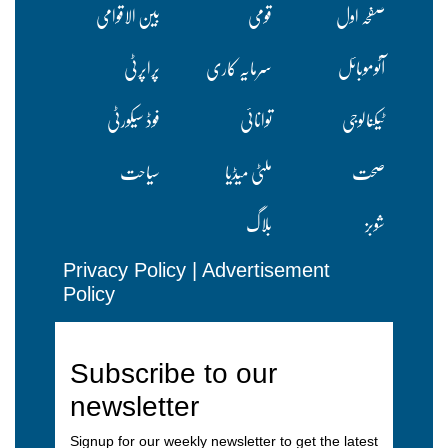
صفحہ اول
قومی
بین الاقوامی
آٹوموبائل
سرمایہ کاری
پراپرٹی
ٹیکنالوجی
توانائی
فوڈ سیکورٹی
صحت
ملٹی میڈیا
سیاحت
شوبز
بلاگ
Privacy Policy
|
Advertisement
Policy
Subscribe to our
newsletter
Signup for our weekly newsletter to get the latest