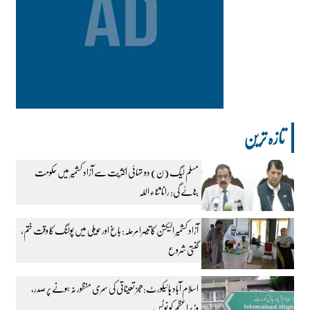
تازہ ترین
مسلم لیگ (ن) دو تہائی اکثریت سے آزاد کشمیر میں حکومت
بنائے گی: رانا ثناء اللہ
آزاد کشمیر الیکشن کا تیسرا مرحلہ: باغ اور حویلی میں پولنگ کا وقت ختم،
گنتی شروع
اسلام آباد ہائیکورٹ: ججز تعیناتی کی سمری منظور نہ ہونے پر صدر،
وزیراعظم کو نوٹس