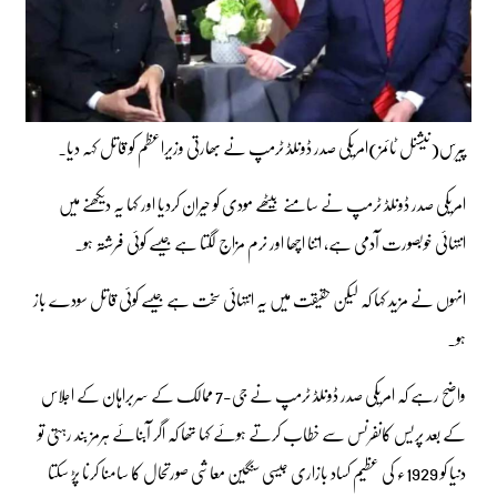
پیرس(نیشنل ٹائمز)امریکی صدر ڈونلڈ ٹرمپ نے بھارتی وزیراعظم کو قاتل کہہ دیا۔
امریکی صدر ڈونلڈ ٹرمپ نے سامنے بیٹھے مودی کو حیران کردیا اور کہا یہ دیکھنے میں
انتہائی خوبصورت آدمی ہے، اتنا اچھا اور نرم مزاج لگتا ہے جیسے کوئی فرشتہ ہو۔
انہوں نے مزید کہا کہ لیکن حقیقت میں یہ انتہائی سخت ہے جیسے کوئی قاتل سودے باز
ہو۔
واضح رہے کہ امریکی صدر ڈونلڈ ٹرمپ نے جی-7 ممالک کے سربراہان کے اجلاس
کے بعد پریس کانفرنس سے خطاب کرتے ہوئے کہا تھا کہ اگر آبنائے ہرمز بند رہتی تو
دنیا کو 1929ء کی عظیم کساد بازاری جیسی سنگین معاشی صورتحال کا سامنا کرنا پڑ سکتا