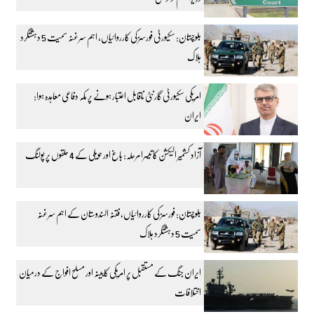
بلوچستان: سکیورٹی فورسز کی کارروائیاں، اہم سرغنہ سمیت 5 دہشتگرد
ہلاک
امریکی سکیورٹی گارنٹی ناقابل اعتبار ہونے پر مکہ دفاعی معاہدہ ہوا:
ایران
آزاد کشمیر الیکشن کا تیسرا مرحلہ: باغ اور حویلی کے 4 حلقوں پر پولنگ
بلوچستان: فورسز کی کارروائیاں، فتنہ الہندوستان کے اہم سرغنہ
سمیت 5 دہشتگرد ہلاک
ایران جنگ کے مستقبل پر امریکی کابینہ اور مسلح افواج کے درمیان
اختلافات