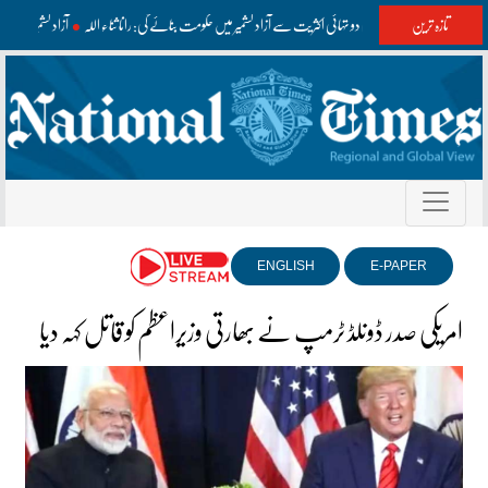
تازہ ترین
مسلم لیگ (ن) دو تہائی اکثریت سے آزاد کشمیر میں حکومت بنائے گی: رانا ثناء اللہ
آزاد کشمیر ال
ENGLISH
E-PAPER
امریکی صدر ڈونلڈ ٹرمپ نے بھارتی وزیراعظم کو قاتل کہہ دیا