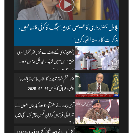
بلاول بھٹو زرداری کا خصوصی انٹرویو: “جنگ کا کوئی فائدہ نہیں،
مذاکرات کا راستہ اختیار کریں”
پاکستان نیوی کے چیف نے نویں کثیر القومی بحری
مشق “امن” میں شریک غیر ملکی جہازوں کا دورہ
کیا۔ | آئی ایس پی آر
وزیرِ اعظم شہباز شریف کا خطاب | “بریتھ پاکستان”
عالمی ماحولیاتی کانفرنس 07-02-2025
آرمی چیف نے مظفرآباد کا دورہ کیا، جہاں انہوں نے
شہداء کی قربانیوں کو خراجِ تحسین پیش کیا۔ | آئی ایس
پی آر
کشمیر ایک زخم | یومِ یکجہتی کشمیر | 5 فروری 2025 |