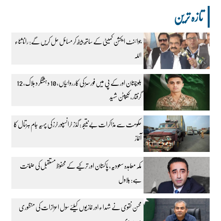
تازہ ترین
جوائنٹ ایکشن کمیٹی کے ساتھ بیٹھ کر مسائل حل کریں گے: رانا ثناء
اللہ
بلوچستان اور کے پی میں فورسز کی کارروائیاں، 10 دہشتگرد ہلاک، 12
گرفتار، کیپٹن شہید
حکومت سے مذاکرات بے نتیجہ: گڈز ٹرانسپورٹرز کی پہیہ جام ہڑتال کا
آغاز
مکہ معاہدہ سعودیہ، پاکستان اور ترکیے کے محفوظ مستقبل کی ضمانت
ہے: بلاول
محسن نقوی نے شہداء اور غازیوں کیلئے سول اعزازات کی منظوری
دے دی