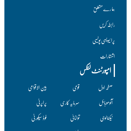
ہما رے متعلق
رابطہ کریں
پرا ئیویسی پولسیی
اشتہارات
امپورٹنٹ لنکس
صفحہ اول
قومی
بین الاقوامی
آٹوموبائل
سرمایہ کاری
پراپرٹی
ٹیکنالوجی
توانائی
فوڈ سیکورٹی