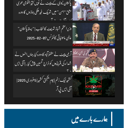
پاکستان نیوی کے چیف نے نویں کثیر القومی بحری
مشق “امن” میں شریک غیر ملکی جہازوں کا دورہ
کیا۔ | آئی ایس پی آر
وزیرِ اعظم شہباز شریف کا خطاب | “بریتھ پاکستان”
عالمی ماحولیاتی کانفرنس 07-02-2025
آرمی چیف نے مظفرآباد کا دورہ کیا، جہاں انہوں نے
شہداء کی قربانیوں کو خراجِ تحسین پیش کیا۔ | آئی ایس
پی آر
کشمیر ایک زخم | یومِ یکجہتی کشمیر | 5 فروری 2025 |
آئی ایس پی آر
ہمارے بارے میں