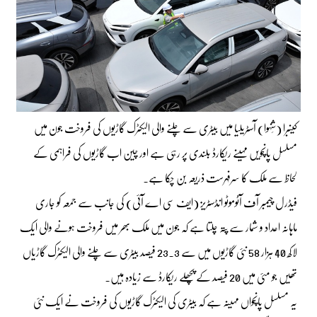
کینبرا (شِنہوا) آسٹریلیا میں بیٹری سے چلنے والی الیکٹرک گاڑیوں کی فروخت جون میں
مسلسل پانچویں مہینے ریکارڈ بلندی پر رہی ہے اور چین اب گاڑیوں کی فراہمی کے
لحاظ سے ملک کا سرفہرست ذریعہ بن چکا ہے۔
فیڈرل چیمبر آف آٹوموٹو انڈسٹریز (ایف سی اے آئی) کی جانب سے جمعہ کو جاری
ماہانہ اعداد و شمار سے پتہ چلتا ہے کہ جون میں ملک بھر میں فروخت ہونے والی ایک
لاکھ 40 ہزار 58 نئی گاڑیوں میں سے 23.3 فیصد بیٹری سے چلنے والی الیکٹرک گاڑیاں
تھیں جو مئی میں 20 فیصد کے پچھلے ریکارڈ سے زیادہ ہیں۔
یہ مسلسل پانچواں مہینہ ہے کہ بیٹری کی الیکٹرک گاڑیوں کی فروخت نے ایک نئی