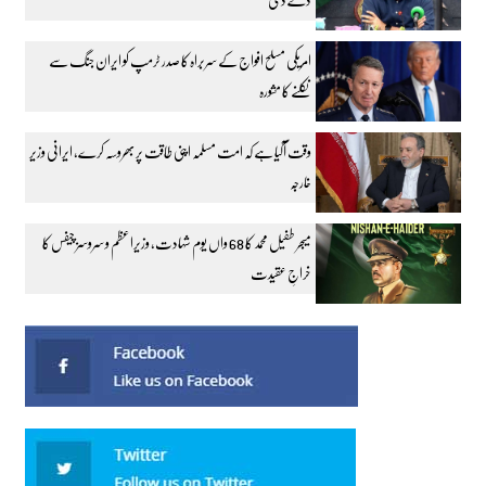
امریکی مسلح افواج کے سربراہ کا صدر ٹرمپ کو ایران جنگ سے
نکلنے کا مشورہ
وقت آگیا ہے کہ امت مسلمہ اپنی طاقت پر بھروسہ کرے، ایرانی وزیر
خارجہ
میجر طفیل محمد کا 68 واں یوم شہادت، وزیراعظم و سروسز چیفس کا
خراجِ عقیدت