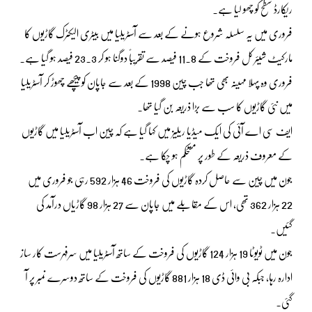
ریکارڈ سطح کو چھو لیا ہے۔
فروری میں یہ سلسلہ شروع ہونے کے بعد سے آسٹریلیا میں بیٹری الیکٹرک گاڑیوں کا
مارکیٹ شیئر کل فروخت کے 11.8 فیصد سے تقریباً دوگنا ہو کر 23.3 فیصد ہو گیا ہے۔
فروری وہ پہلا مہینہ بھی تھا جب چین 1998 کے بعد سے جاپان کو پیچھے چھوڑ کر آسٹریلیا
میں نئی گاڑیوں کا سب سے بڑا ذریعہ بن گیا تھا۔
ایف سی اے آئی کی ایک میڈیا ریلیز میں کہا گیا ہے کہ چین اب آسٹریلیا میں گاڑیوں
کے معروف ذریعہ کے طور پر مستحکم ہو چکا ہے۔
جون میں چین سے حاصل کردہ گاڑیوں کی فروخت 46 ہزار 592 رہی جو فروری میں
22 ہزار 362 تھی، اس کے مقابلے میں جاپان سے 27 ہزار 98 گاڑیاں درآمد کی
گئیں۔
جون میں ٹویوٹا 19 ہزار 124 گاڑیوں کی فروخت کے ساتھ آسٹریلیا میں سرفہرست کار ساز
ادارہ رہا، جبکہ بی وائی ڈی 18 ہزار 881 گاڑیوں کی فروخت کے ساتھ دوسرے نمبر پر آ
گئی۔