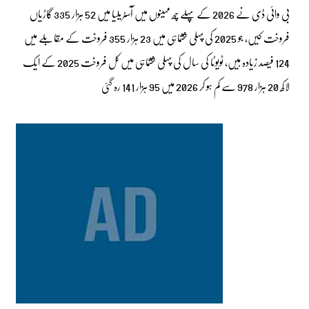
بی وائی ڈی نے 2026 کے پہلے چھ مہینوں میں آسٹریلیا میں 52 ہزار 335 گاڑیاں
فروخت کیں، جو 2025 کی پہلی ششماہی میں 23 ہزار 355 فروخت کے مقابلے میں
124 فیصد زیادہ ہیں، ٹویوٹا کی سال کی پہلی ششماہی میں کل فروخت 2025 کے ایک
لاکھ 20 ہزار 978 سے کم ہو کر 2026 میں 95 ہزار 141 رہ گئی