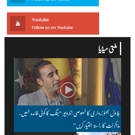
ملتی میڈیا
بلاول بھٹو زرداری کا خصوصی انٹرویو: “جنگ کا کوئی فائدہ نہیں،
مذاکرات کا راستہ اختیار کریں”