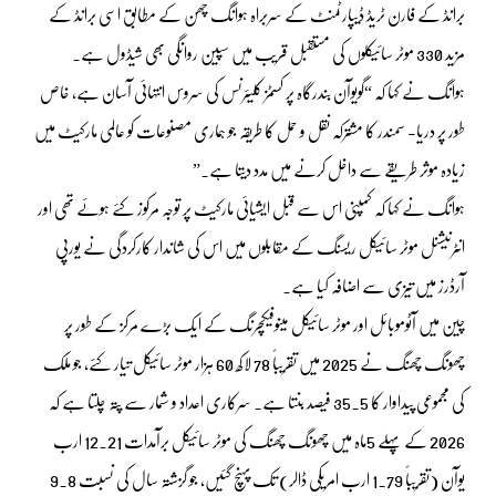
برانڈ کے فارن ٹریڈ ڈیپارٹمنٹ کے سربراہ ہوانگ چھن کے مطابق اسی برانڈ کے
مزید 330 موٹر سائیکلوں کی مستقبل قریب میں سپین روانگی بھی شیڈول ہے۔
ہوانگ نے کہا کہ “گویوآن بندرگاہ پر کسٹمز کلیئرنس کی سروس انتہائی آسان ہے، خاص
طور پر دریا- سمندر کا مشترکہ نقل و حمل کا طریقہ جو ہماری مصنوعات کو عالمی مارکیٹ میں
زیادہ موثر طریقے سے داخل کرنے میں مدد دیتا ہے۔”
ہوانگ نے کہا کہ کمپنی اس سے قبل ایشیائی مارکیٹ پر توجہ مرکوز کئے ہوئے تھی اور
انٹرنیشنل موٹر سائیکل ریسنگ کے مقابلوں میں اس کی شاندار کارکردگی نے یورپی
آرڈرز میں تیزی سے اضافہ کیا ہے۔
چین میں آٹوموبائل اور موٹر سائیکل مینوفیکچرنگ کے ایک بڑے مرکز کے طور پر
چھونگ چھنگ نے 2025 میں تقریباً 78 لاکھ 60 ہزار موٹر سائیکل تیار کئے، جو ملک
کی مجموعی پیداوار کا 35.5 فیصد بنتا ہے۔ سرکاری اعداد و شمار سے پتہ چلتا ہے کہ
2026 کے پہلے 5ماہ میں چھونگ چھنگ کی موٹر سائیکل برآمدات 12.21 ارب
یوآن (تقریباً 1.79 ارب امریکی ڈالر) تک پہنچ گئیں، جو گزشتہ سال کی نسبت 9.8