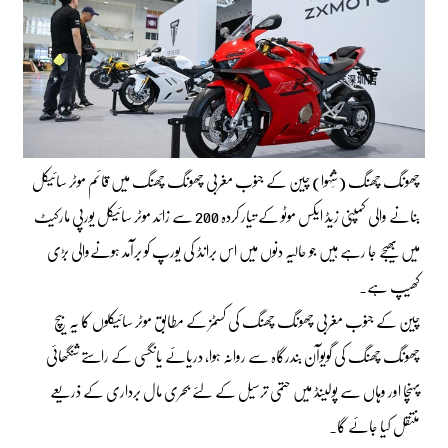
چھونگ چھنگ (شِنہوا) چین کے جنوب مغربی چھونگ چھنگ میں قائم موٹر سائیکل
بنانے والی کمپنی زیڈ ایکس موٹو کے تیار کردہ 200 سے زائد موٹر سائیکل یورپی مارکیٹ
میں بھیجے جا رہے ہیں جو حالیہ دنوں میں اس برانڈ کی یورپ کو برآمد ہونےوالی بڑی
کھیپ ہے۔
چین کے جنوب مغربی چھونگ چھنگ کی کسٹمز کے مطابق موٹر سائیکلوں کا یہ بیچ
چھونگ چھنگ کی گویوآن بندرگاہ سے روانہ ہوا، دریائے یانگسی کے راستے شنگھائی
پہنچا اور وہاں سے پولینڈ میں حتمی ترسیل کے لئے بحری مال برداری کے ذریعے
منتقل کیا جائے گا۔