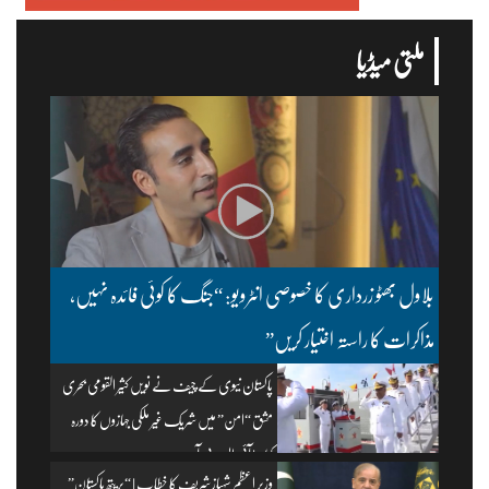
ملتی میڈیا
بلاول بھٹو زرداری کا خصوصی انٹرویو: “جنگ کا کوئی فائدہ نہیں،
مذاکرات کا راستہ اختیار کریں”
پاکستان نیوی کے چیف نے نویں کثیر القومی بحری
مشق “امن” میں شریک غیر ملکی جہازوں کا دورہ
کیا۔ | آئی ایس پی آر
وزیرِ اعظم شہباز شریف کا خطاب | “بریتھ پاکستان”