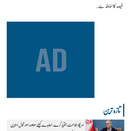
فیصد کا اضافہ ہے۔
تازہ ترین
امریکا مفاہمت اختیار کرے، معاہدے کیلئے موجودہ صورتحال بہترین