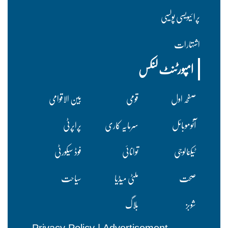
پرا ئیویسی پولسیی
اشتہارات
امپورٹنٹ لنکس
صفحہ اول
قومی
بین الاقوامی
آٹوموبائل
سرمایہ کاری
پراپرٹی
ٹیکنالوجی
توانائی
فوڈ سیکورٹی
صحت
ملٹی میڈیا
سیاحت
شوبز
بلاگ