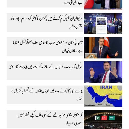
ہے: ایرانی صدر
امریکا ایران کشیدگی کم کرنے میں پاکستان کا ثالثی کردار اہم رہا:ساؤتھ
ایشین وائسز
ترکیہ، پاکستان اور سعودی عرب کا دفاعی معاہدہ نیٹو آرٹیکل 5 جیسا
ہے، حاقان فیدان
امریکی نائب صدر کا ایران کے ساتھ مذاکرات میں پیشرفت کا دعویٰ
یو اے ای کا آبنائے ہرمز میں بحری جہازوں کے تحفظ پر تشویش کا
اظہار
مکہ مشترکہ دفاعی معاہدہ خطے کے کسی ملک کیلئے خطرہ نہیں:
سعودی عہدیدار