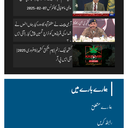
عالمی ماحولیاتی کانفرنس 07-02-2025
آرمی چیف نے مظفرآباد کا دورہ کیا، جہاں انہوں نے
شہداء کی قربانیوں کو خراجِ تحسین پیش کیا۔ | آئی ایس
پی آر
کشمیر ایک زخم | یومِ یکجہتی کشمیر | 5 فروری 2025 |
آئی ایس پی آر
ہمارے بارے میں
ہما رے متعلق
رابطہ کریں