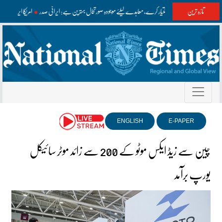
تازہ ترین
امریکا مفاہمت اختیار کرے، معاہدے کیلئے موجودہ صورتحال بہترین ہے: ایرانی صدر
امریکا ایران ک
ENGLISH
E-PAPER
چین سے زیڈ ایکس موٹو کے 200 سے زائد موٹر سائیکل
یورپ برآمد