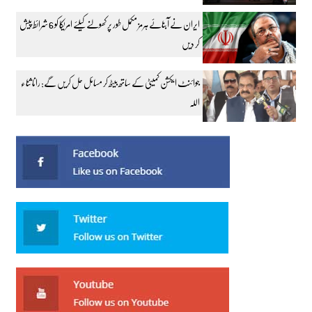
ایران نے آبنائے ہرمز مکمل طور پر کھولنے کیلئے امریکا کو 6 شرائط پیش
کر دیں
جوائنٹ ایکشن کمیٹی کے ساتھ بیٹھ کر مسائل حل کریں گے: رانا ثناء
اللہ