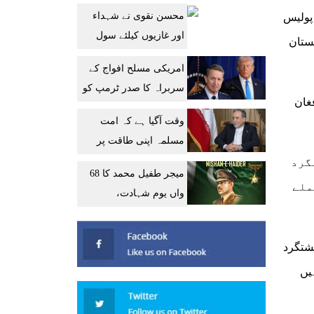
محفوظ مستقبل کی
محسن نقوی نے شہداء
 دارالحکومت میں دفتر خارجہ کی جانب سے جاری بیان میں کہا گیا کہ بنوں میں 9 مئی کے دہشتگرد حملے میں 15 پولیس
ضمانت ہے: بلاول
اور غازیوں کیلئے سول
نستان
اعزازات کی منظوری دے
امریکی مسلح افواج کے
دی
سربراہ کا صدر ٹرمپ کو
غان
ایران جنگ سے نکلنے کا
وقت آگیا ہے کہ امت
مشورہ
مسلمہ اپنی طاقت پر
بھروسہ کرے، ایرانی وزیر
گرد
میجر طفیل محمد کا 68
خارجہ
ملے
واں یوم شہادت،
وزیراعظم و سروسز
چیفس کا خراجِ عقیدت
ہشتگرد
یں