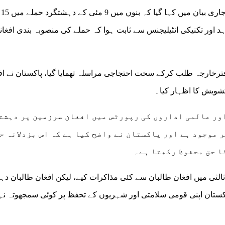
وفاقی
حقیقات، شواہد اور تکنیکی انٹیلیجنس سے ثابت ہوا کہ حملے کی منصوبہ بندی افغا
فترخارجہ طلب کرکے سخت احتجاجی مراسلہ تھمایا گیا، پاکستان نے اف
شویش کا اظہار کیا۔
ور عالمی اداروں کی رپورٹس میں افغان سرزمین پر دہشت
موجود ہے اور پاکستان نے واضح کیا ہے کہ اس بزدلانہ ح
ا حق محفوظ رکھتا ہے۔
ثالثی میں افغان طالبان سے کئی مذاکرات کیے، لیکن افغان طالبان د
اکستان اپنی قومی سلامتی اور شہریوں کے تحفظ پر کوئی سمجھوتہ نہ