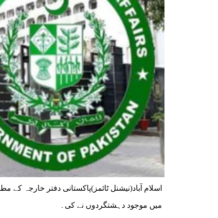
اسلام آباد(نیشنل ٹائمز)پاکستانی دفتر خارجہ کے م
میں موجود دہشتگردوں نے کی۔