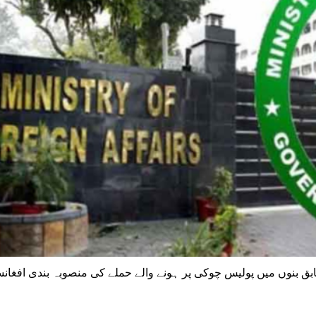
طابق بنوں میں پولیس چوکی پر ہونے والے حملے کی منصوبہ بندی افغان