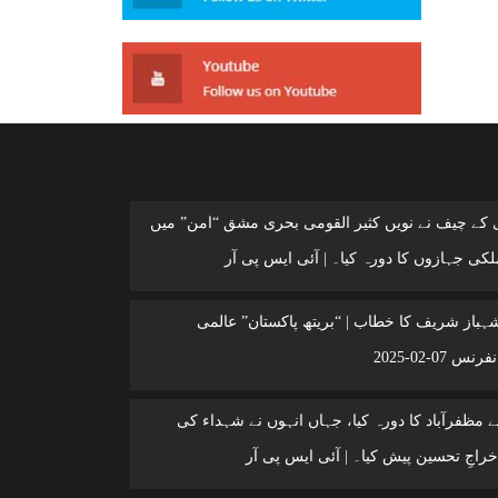
ی کے چیف نے نویں کثیر القومی بحری مشق “امن” میں
کی جہازوں کا دورہ کیا۔ | آئی ایس پی آر
شہباز شریف کا خطاب | “بریتھ پاکستان” عالمی
 07-02-2025
 مظفرآباد کا دورہ کیا، جہاں انہوں نے شہداء کی
خراجِ تحسین پیش کیا۔ | آئی ایس پی آر