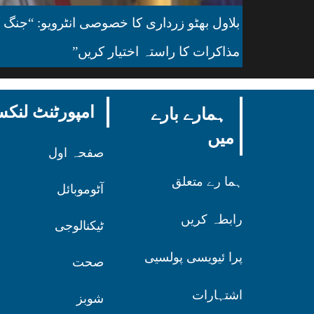
بلاول بھٹو زرداری کا خصوصی انٹرویو: “جنگ ک
مذاکرات کا راستہ اختیار کریں”
امپورٹنٹ لن
ہمارے بارے
میں
صفحہ اول
ہما رے متعلق
آٹوموبائل
رابطہ کریں
ٹیکنالوجی
پرا ئیویسی پولسیی
صحت
اشتہارات
شوبز