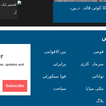
ا کوئی فائدہ نہیں،
آر
کس
قومی
بین الاقوامی
er
سرمایہ کاری
پراپرٹی
ews, updates and
توانائی
فوڈ سیکورٹی
Subscribe
ملٹی میڈیا
سیاحت
بلاگ