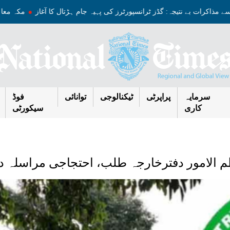
 سے مذاکرات بے نتیجہ: گڈز ٹرانسپورٹرز کی پہیہ جام ہڑتال کا آغاز
مکہ 
سرمایہ
پراپرٹی
ٹیکنالوجی
توانائی
فوڈ
کاری
سیکورٹی
 الامور دفترخارجہ طلب، احتجاجی مراسلہ دیا