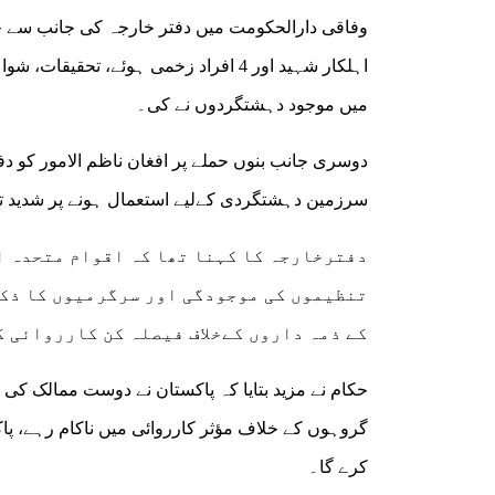
اہلکار شہید اور 4 افراد زخمی ہوئے، ت
میں موجود دہشتگردوں نے کی۔
دوسری جانب بنوں حملے پر افغان ناظم الامور کو د
سرزمین دہشتگردی کےلیے استعمال ہونے پر شدید ت
دفترخارجہ کا کہنا تھا کہ اقوام متحدہ ا
تنظیموں کی موجودگی اور سرگرمیوں کا ذکر 
کے ذمہ داروں کےخلاف فیصلہ کن کارروائی ک
حکام نے مزید بتایا کہ پاکستان نے دوست ممالک کی 
گروہوں کے خلاف مؤثر کارروائی میں ناکام رہے، پ
کرے گا۔