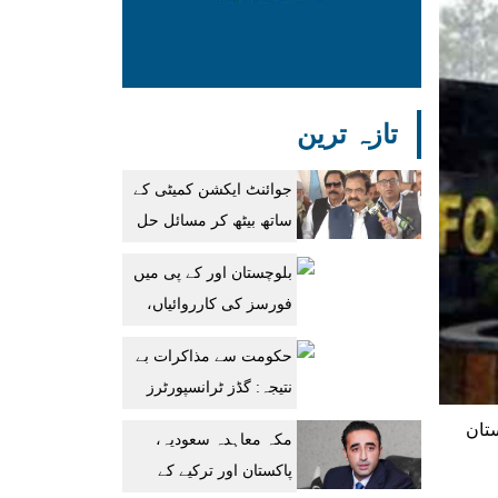
تازہ ترین
جوائنٹ ایکشن کمیٹی کے
ساتھ بیٹھ کر مسائل حل
کریں گے: رانا ثناء اللہ
بلوچستان اور کے پی میں
فورسز کی کارروائیاں،
10 دہشتگرد ہلاک، 12
حکومت سے مذاکرات بے
گرفتار، کیپٹن شہید
نتیجہ: گڈز ٹرانسپورٹرز
کی پہیہ جام ہڑتال کا
ستان
مکہ معاہدہ سعودیہ،
آغاز
پاکستان اور ترکیے کے