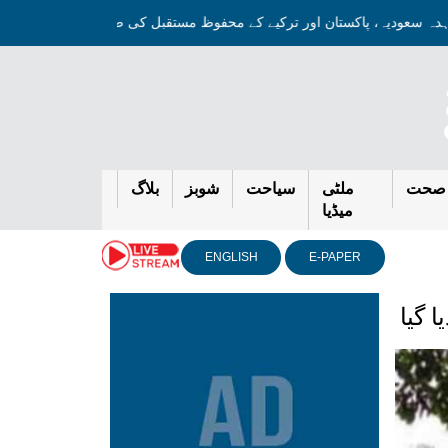
معاہدہ سعودیہ، پاکستان اور ترکیے کے محفوظ مستقبل کی ضمانت ہے: بلاول
صحت
ملٹی
سیاحت
شوبز
بلاگ
میڈیا
ENGLISH
E-PAPER
 گیا