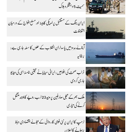
سمیت 5 دہشتگرد ہلاک
ایران جنگ کے مستقبل پر امریکی کابینہ اور مسلح افواج کے درمیان
اختلافات
آبنائے ہرمز میں پاسدارانِ انقلاب کے حملوں کا سسلہ جاری ہے:
برطانیہ
خراب صحت کی افواہیں: ایرانی میڈیا نے مجتبیٰ خامنہ ای کی ویڈیو
جاری کردی
ملک بھر کے بجلی صارفین پر مزید 23 ارب روپے کا بوجھ منتقل
کرنے کی تیاری
ٹرمپ کا ایران پر نئی فوجی کارروائی کے بجائے اقتصادی دباؤ
بڑھانے کا اعلان