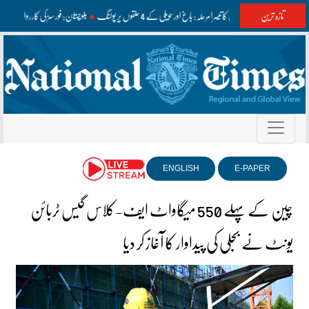
تازہ ترین
آزاد کشمیر الیکشن کا تیسرا مرحلہ: باغ اور حویلی کے 4 حلقوں پر پولنگ
بلوچستان: فورسز کی کارروائیاں، فت
ENGLISH
E-PAPER
چین کے پہلے 550 میگاواٹ ایف-کلاس گیس ٹربائن
یونٹ نے بجلی کی پیداوار کا آغاز کر دیا