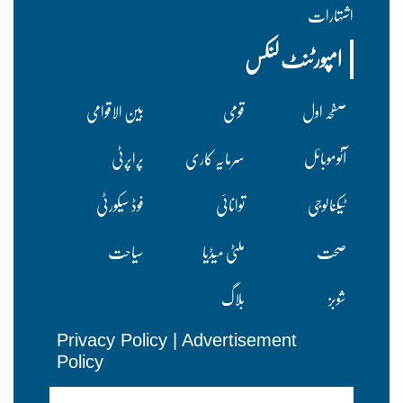
اشتہارات
امپورٹنٹ لنکس
صفحہ اول
قومی
بین الاقوامی
آٹوموبائل
سرمایہ کاری
پراپرٹی
ٹیکنالوجی
توانائی
فوڈ سیکورٹی
صحت
ملٹی میڈیا
سیاحت
شوبز
بلاگ
Privacy Policy
|
Advertisement
Policy