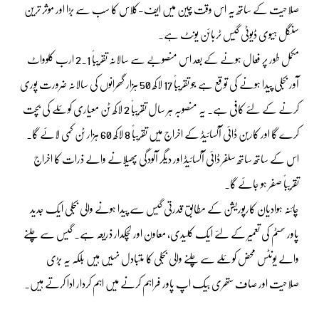
صلاحیت کے ساتھ یہ اس وقت چین میں ایف-کلاس کا سب سے بڑا اور موثر ترین
سنگل ہیوی ڈیوٹی گیس ٹربائن یونٹ ہے۔
مکمل طور پر فعال ہونے کے بعد اس منصوبے سے سالانہ تقریباً 2.1 ارب کلوواٹ
آور بجلی پیدا ہونے کی توقع ہے جو تقریباً 17 لاکھ 50 ہزار گھرانوں کی سالانہ ضرورت پوری
کرنے کے لئے کافی ہے۔ یہ منصوبہ ہر سال تقریباً 2 لاکھ ٹن معیاری کوئلے کی بچت
کرے گا اور کاربن ڈائی آکسائیڈ کے اخراج میں تقریباً 8 لاکھ 60 ہزار ٹن کمی لائے گا۔
اس کے ساتھ ساتھ سلفر ڈائی آکسائیڈ اور دیگر آلودگی پھیلانے والے ذرات کا اخراج
تقریباً صفر ہو جائے گا۔
چائنہ ہوادیان کارپوریشن کے مطابق قدرتی گیس سے پیدا ہونے والی بجلی ایک جدید
پاور سسٹم کی تعمیر کے لئے ایک کلیدی، معاون اور لچکدار ذریعہ ہے۔ گیس سے چلنے
والے یونٹس محض کوئلے سے چلنے والی بجلی کا متبادل نہیں ہیں بلکہ یہ بڑی
صلاحیت اور صاف ستھری بیک اپ پاور فراہم کرنے میں اہم کردار ادا کرتے ہیں۔