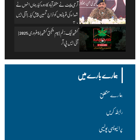
آرمی چیف نے مظفرآباد کا دورہ کیا، جہاں انہوں نے
شہداء کی قربانیوں کو خراجِ تحسین پیش کیا۔ | آئی ایس
پی آر
کشمیر ایک زخم | یومِ یکجہتی کشمیر | 5 فروری 2025 |
آئی ایس پی آر
ہمارے بارے میں
ہما رے متعلق
رابطہ کریں
پرا ئیویسی پولسیی