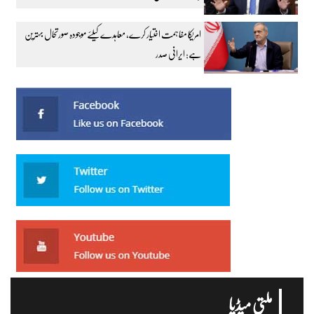
امریکا مفاہمت اختیار کرے، معاہدے کیلئے موجودہ صورتحال بہترین
ہے: ایرانی صدر
ملتی میڈیا