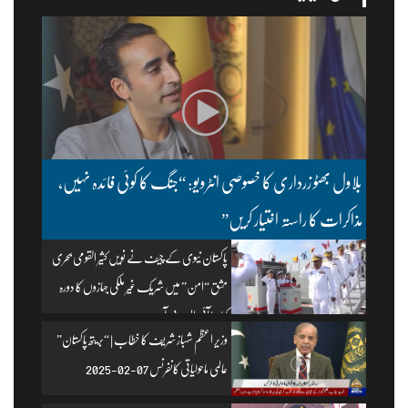
بلاول بھٹو زرداری کا خصوصی انٹرویو: “جنگ کا کوئی فائدہ نہیں،
مذاکرات کا راستہ اختیار کریں”
پاکستان نیوی کے چیف نے نویں کثیر القومی بحری
مشق “امن” میں شریک غیر ملکی جہازوں کا دورہ
کیا۔ | آئی ایس پی آر
وزیرِ اعظم شہباز شریف کا خطاب | “بریتھ پاکستان”
عالمی ماحولیاتی کانفرنس 07-02-2025