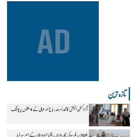
تازہ ترین
آزاد کشمیر الیکشن کا تیسرا مرحلہ: باغ اور حویلی کے 4 حلقوں پر پولنگ
بلوچستان: فورسز کی کارروائیاں، فتنہ الہندوستان کے اہم سرغنہ