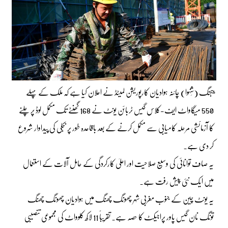
بیجنگ (شِنہوا) چائنہ ہوادیان کارپوریشن لمیٹڈ نے اعلان کیا ہے کہ ملک کے پہلے
550 میگاواٹ ایف-کلاس گیس ٹربائن یونٹ نے 168 گھنٹے تک مکمل لوڈ پر چلنے
کا آزمائشی مرحلہ کامیابی سے مکمل کرنے کے بعد باقاعدہ طور پر بجلی کی پیداوار شروع
کر دی ہے۔
یہ صاف توانائی کی وسیع صلاحیت اور اعلیٰ کارکردگی کے حامل آلات کے استعمال
میں ایک نئی پیش رفت ہے۔
یہ یونٹ چین کے جنوب مغربی شہر چھونگ چھنگ میں ہوادیان چھونگ چھنگ
تونگ نان گیس پاور پراجیکٹ کا حصہ ہے۔ تقریباً 11 لاکھ کلوواٹ کی مجموعی تنصیبی