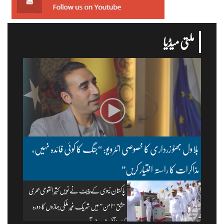
ملتی میڈیا
بلاول بھٹو زرداری کا خصوصی انٹرویو: “جنگ کا کوئی فائدہ نہیں،
مذاکرات کا راستہ اختیار کریں”
پاکستان نیوی کے چیف نے نویں کثیر القومی بحری
مشق “امن” میں شریک غیر ملکی جہازوں کا دورہ
کیا۔ | آئی ایس پی آر