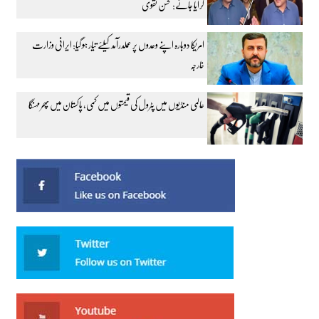
کرایا جائے: محسن نقوی
امریکا دوبارہ اپنے وعدوں پر عملدرآمد کیلئے تیار ہو گیا: ایرانی وزارت
خارجہ
عالمی منڈیوں میں پٹرول کی قیمتوں میں کمی، پاکستان میں پھر مہنگا