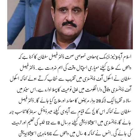
اسلام آباد(نیوز ڈیسک)معاون خصوصی صحت ڈاکٹر فیصل سلطان کا کہنا ہے کہ
دانتوں کے علاج کیلئے معیاری اسپتال وقت کی اہم ضرورت ہے۔ڈاکٹر فیصل
سلطان نے اسکول آف ڈینٹسٹری میں تقریب سے خطاب کرتے ہوئے کہا کہ اسکول
آف ڈینٹسٹری وفاقی دارالحکومت میں اپنی نوعیت کا پہلا ادارہ ہے، اس سینٹر میں
سالانہ تقریبا ایک لاکھ 28 ہزار مریضوں کا معائنہ اورعلاج کیا جائے گا۔ڈاکٹر فیصل
سلطان نے کہا کہ اس کالج کے قیام سے آبادی کیلئے میسر ڈینٹل سرجنز کا تناسب بڑھ
جائے گا، ڈینٹسٹری میں اسپیشلائزیشن کیلئے ہرسال 8 سے 12 طلبہ کی تعلیم اور تربیت
کی جائے گی۔انہوں نے کہا کہ 4 سال میں دانتوں کے 56 ماہرین اسپیشلائیزیشن