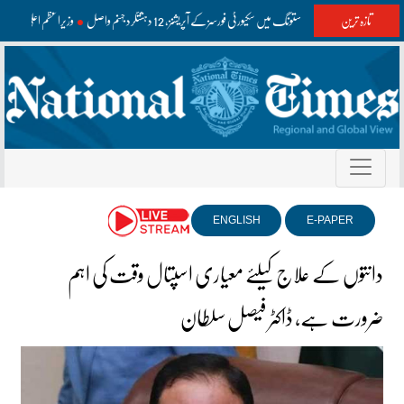
تازہ ترین
واشک اور مستونگ میں سکیورٹی فورسز کے آپریشنز، 12 دہشتگرد جہنم واصل
وزیراعظم اعلیٰ سط
ENGLISH
E-PAPER
دانتوں کے علاج کیلئے معیاری اسپتال وقت کی اہم
ضرورت ہے، ڈاکٹر فیصل سلطان