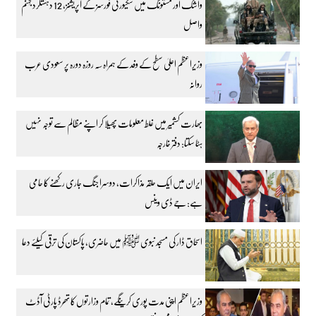
واشک اور مستونگ میں سکیورٹی فورسز کے آپریشنز، 12 دہشتگرد جہنم
واصل
وزیراعظم اعلیٰ سطح کے وفد کے ہمراہ سہ روزہ دورہ پر سعودی عرب
روانہ
بھارت کشمیر میں غلط معلومات پھیلا کر اپنے مظالم سے توجہ نہیں
ہٹا سکتا: دفتر خارجہ
ایران میں ایک حلقہ مذاکرات، دوسرا جنگ جاری رکھنے کا حامی
ہے: جے ڈی وینس
اسحاق ڈار کی مسجد نبوی ﷺ میں حاضری، پاکستان کی ترقی کیلئے دعا
وزیراعظم اپنی مدت پوری کرینگے، تمام وزارتوں کا تھرڈ پارٹی آڈٹ