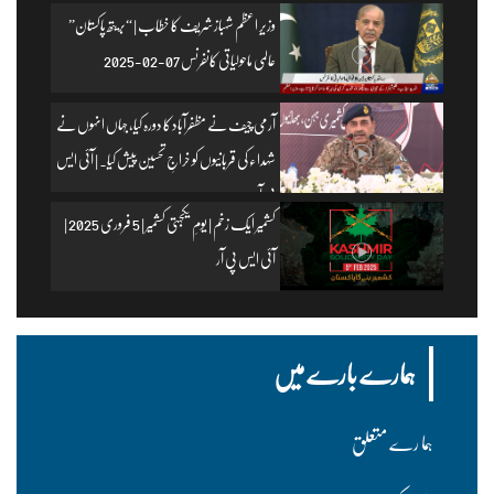
وزیرِ اعظم شہباز شریف کا خطاب | “بریتھ پاکستان”
عالمی ماحولیاتی کانفرنس 07-02-2025
آرمی چیف نے مظفرآباد کا دورہ کیا، جہاں انہوں نے
شہداء کی قربانیوں کو خراجِ تحسین پیش کیا۔ | آئی ایس
پی آر
کشمیر ایک زخم | یومِ یکجہتی کشمیر | 5 فروری 2025 |
آئی ایس پی آر
ہمارے بارے میں
ہما رے متعلق