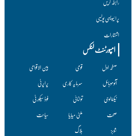
رابطہ کریں
پرا ئیویسی پولسیی
اشتہارات
امپورٹنٹ لنکس
صفحہ اول
قومی
بین الاقوامی
آٹوموبائل
سرمایہ کاری
پراپرٹی
ٹیکنالوجی
توانائی
فوڈ سیکورٹی
صحت
ملٹی میڈیا
سیاحت
شوبز
بلاگ