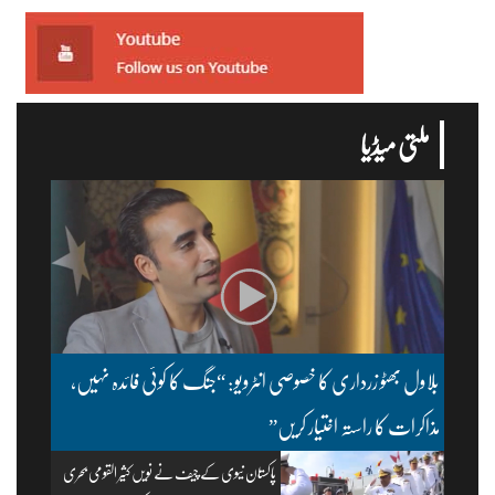
ملتی میڈیا
بلاول بھٹو زرداری کا خصوصی انٹرویو: “جنگ کا کوئی فائدہ نہیں،
مذاکرات کا راستہ اختیار کریں”
پاکستان نیوی کے چیف نے نویں کثیر القومی بحری