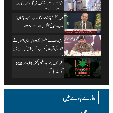
مشق “امن” میں شریک غیر ملکی جہازوں کا دورہ
کیا۔ | آئی ایس پی آر
وزیرِ اعظم شہباز شریف کا خطاب | “بریتھ پاکستان”
عالمی ماحولیاتی کانفرنس 07-02-2025
آرمی چیف نے مظفرآباد کا دورہ کیا، جہاں انہوں نے
شہداء کی قربانیوں کو خراجِ تحسین پیش کیا۔ | آئی ایس
پی آر
کشمیر ایک زخم | یومِ یکجہتی کشمیر | 5 فروری 2025 |
آئی ایس پی آر
ہمارے بارے میں