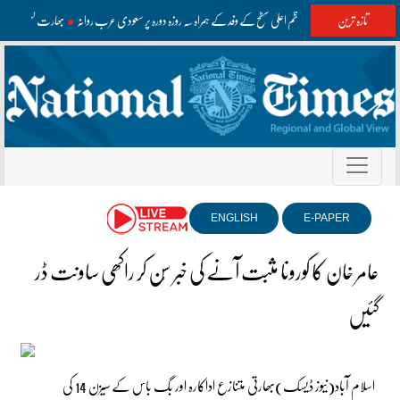
تازہ ترین
وزیراعظم اعلیٰ سطح کے وفد کے ہمراہ سہ روزہ دورہ پر سعودی عرب روانہ
بھارت کشمیر میں
ENGLISH
E-PAPER
عامر خان کا کورونا مثبت آنے کی خبر سُن کر راکھی ساونت ڈر
گئیں
اسلام آباد(نیوز ڈیسک)بھارتی متنازع اداکارہ اور بگ باس کے سیزن 14 کی