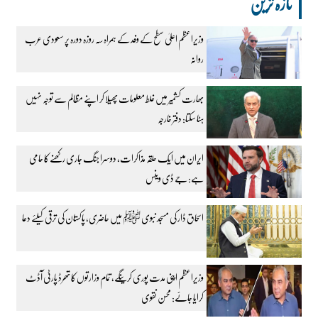
تازہ ترین
وزیراعظم اعلیٰ سطح کے وفد کے ہمراہ سہ روزہ دورہ پر سعودی عرب
روانہ
بھارت کشمیر میں غلط معلومات پھیلا کر اپنے مظالم سے توجہ نہیں
ہٹا سکتا: دفتر خارجہ
ایران میں ایک حلقہ مذاکرات، دوسرا جنگ جاری رکھنے کا حامی
ہے: جے ڈی وینس
اسحاق ڈار کی مسجد نبوی ﷺ میں حاضری، پاکستان کی ترقی کیلئے دعا
وزیراعظم اپنی مدت پوری کرینگے، تمام وزارتوں کا تھرڈ پارٹی آڈٹ
کرایا جائے: محسن نقوی