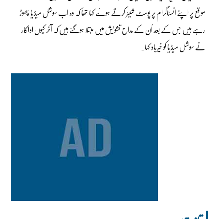
موقع پر اپنے انسٹاگرام پر پوسٹ شیئر کرتے ہوئے کہا تھا کہ وہ اب سوشل میڈیا چھوڑ
رہے ہیں جس کے بعد اُن کے مداح تشویش میں مبتلا ہوگئے ہیں کہ آخر کیوں اداکار
نے سوشل میڈیا کو خیرباد کہا۔