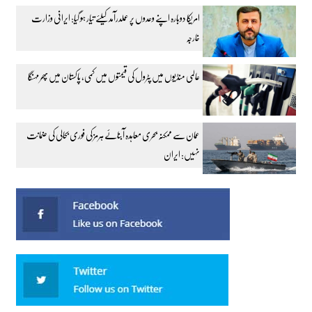
امریکا دوبارہ اپنے وعدوں پر عملدرآمد کیلئے تیار ہو گیا: ایرانی وزارت
خارجہ
عالمی منڈیوں میں پٹرول کی قیمتوں میں کمی، پاکستان میں پھر مہنگا
عمان سے ممکنہ بحری معاہدہ آبنائے ہرمز کی فوری بحالی کی ضمانت
نہیں: ایران