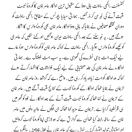
کنٹسٹنٹ راکھی ساونت بالی ووڈ کے مقبول ترین اداکار عامر خان کا کورونا ٹیسٹ
مثبت آنے کی خبر سُن کر ڈر گئیں۔بھارتی میڈیا رپورٹس کے مطابق راکھی ساونت کو
دوران گفتگو صحافیوں نے بتایا کہ بالی ووڈ اداکار عامر خان بھی کورونا وائرس کا شکار
ہوگئے ہیں۔یہ خبر سُننے کے بعد راکھی ساونت حیران ہوگئیں اور کہنے لگیں کہ عامر جی
کو کیسے کورونا وائرس ہوگیا۔راکھی ساونت نے کہا کہ عامر خان کو کورونا وائرس ہونا ہمارے
لیے ایک بہت بڑی خطرے کی گھڑی ہے، یہ سب بہت خوفناک ہے۔بھارتی
اداکارہ نے عامر خان کی جلد صحتیابی کے لیے نیک خواہشات کا اظہار کرتے ہوئے
کہا کہ وہ اداکار کو بہت زیادہ یاد کر رہی ہیں۔واضح رہے کہ گزشتہ روز عامر خان کے
ترجمان نے بتایا تھا کہ اداکار کے کورونا ٹیسٹ کے نتائج مثبت آگئے ہیں۔عامر خان
کے ترجمان نے کہا تھا کہ کورونا ٹیسٹ مثبت آنے کے بعد اداکار نے خود کو گھر میں
ہی قرنطینہ کرلیا ہے۔ترجمان نے مزید کہا تھا کہ جن لوگوں نے حالیہ دنوں میں عامر
خان کے ساتھ رابطہ کیا تھا اُن سے گزارش ہے کہ وہ لازمی اپنا کورونا ٹیسٹ کروائیں
اور احتیاطی تدابیر اختیار کریں۔خیال رہے کہ عامر خان نے اپنی 56ویں سالگرہ کے