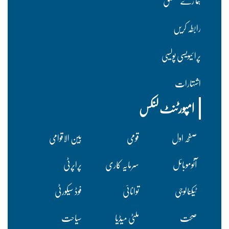
ہما رے متعلق
رابطہ کریں
پرا ئیویسی پولسیی
اشتہارات
امپورٹنٹ لنکس
صفحہ اول
قومی
بین الاقوامی
آٹوموبائل
سرمایہ کاری
پراپرٹی
ٹیکنالوجی
توانائی
فوڈ سیکورٹی
صحت
ملٹی میڈیا
سیاحت