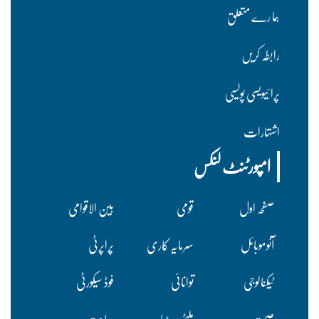
ہما رے متعلق
رابطہ کریں
پرا ئیویسی پولسیی
اشتہارات
امپورٹنٹ لنکس
صفحہ اول
قومی
بین الاقوامی
آٹوموبائل
سرمایہ کاری
پراپرٹی
ٹیکنالوجی
توانائی
فوڈ سیکورٹی