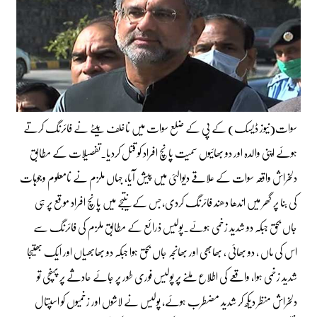
سوات(نیوز ڈیسک) کے پی کے ضلع سوات میں ناخلف بیٹے نے فائرنگ کرتے
ہوئے اپنی والدہ اور دو بھائیوں سمیت پانچ افراد کو قتل کردیا۔تفصیلات کے مطابق
دلخراش واقعہ سوات کے علاقے دیوالئی میں پیش آیا، جہاں ملزم نے نامعلوم وجوہات
کی بنا پر گھر میں اندھا دھند فائرنگ کردی،جس کے نتیجے میں پانچ افراد موقع پر ہی
جاں بحق جبکہ دو شدید زخمی ہوئے۔پولیس ذرائع کے مطابق ملزم کی فائرنگ سے
اس کی ماں ، دو بھائی ، بھابھی اور بھانجہ جاں بحق ہوا جبکہ دو بھابھیاں اور ایک بھتیجا
شدید زخمی ہوا، واقعے کی اطلاع ملنے پر پولیس فوری طور پر جائے حادثے پر پہنچی تو
دلخراش منظر دیکھ کر شدید مضطرب ہوئے، پولیس نے لاشوں اور زخمیوں کو اسپتال