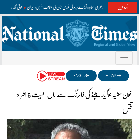
تازہ ترین
عمان سے ممکنہ بحری معاہدہ آبنائے ہرمز کی فوری بحالی کی ضمانت نہیں: ایران
حوثی ناکہ بندی
ENGLISH
E-PAPER
خون سفید ہوگیا، بیٹے کی فائرنگ سے ماں سمیت 5 افراد
قتل