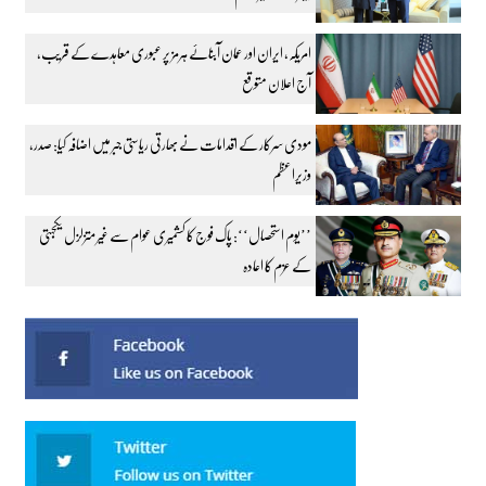
امریکہ، ایران اور عمان آبنائے ہرمز پر عبوری معاہدے کے قریب،
آج اعلان متوقع
مودی سرکار کے اقدامات نے بھارتی ریاستی جبر میں اضافہ کیا: صدر،
وزیراعظم
’’یوم استحصال‘‘: پاک فوج کا کشمیری عوام سے غیر متزلزل یکجہتی
کے عزم کا اعادہ