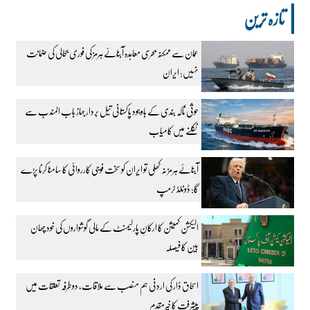
تازہ ترین
عمان سے ممکنہ بحری معاہدہ آبنائے ہرمز کی فوری بحالی کی ضمانت
نہیں: ایران
حوثی ناکہ بندی کے باوجود پاکستانی تیل بردار جہاز باب المندب سے
نکلنے میں کامیاب
آبنائے ہرمز نہ کھلی تو ایران کو سخت فوجی کارروائی کا سامنا کرنا پڑے
گا: ڈونلڈ ٹرمپ
الیکشن کمیشن کا ارکانِ پارلیمنٹ کے مالی گوشواروں کی خود چھان
بین کا فیصلہ
اسحاق ڈار کی اردنی ہم منصب سے ملاقات، دوطرفہ تعلقات میں
پیشرفت کا خیرمقدم