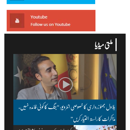
ملتی میڈیا
بلاول بھٹو زرداری کا خصوصی انٹرویو: “جنگ کا کوئی فائدہ نہیں،
مذاکرات کا راستہ اختیار کریں”