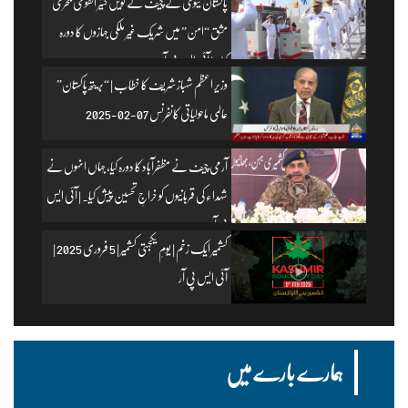
پاکستان نیوی کے چیف نے نویں کثیر القومی بحری
مشق “امن” میں شریک غیر ملکی جہازوں کا دورہ
کیا۔ | آئی ایس پی آر
وزیرِ اعظم شہباز شریف کا خطاب | “بریتھ پاکستان”
عالمی ماحولیاتی کانفرنس 07-02-2025
آرمی چیف نے مظفرآباد کا دورہ کیا، جہاں انہوں نے
شہداء کی قربانیوں کو خراجِ تحسین پیش کیا۔ | آئی ایس
پی آر
کشمیر ایک زخم | یومِ یکجہتی کشمیر | 5 فروری 2025 |
آئی ایس پی آر
ہمارے بارے میں