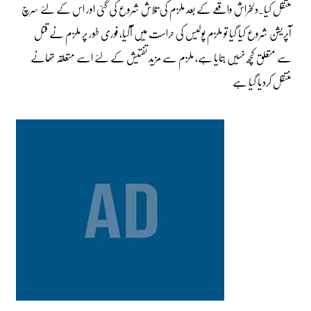
منتقل کیا۔دلخراش واقعے کے بعد ملزم کی تلاش شروع کی گئی اور اس کے لئے سرچ
آپریشن شروع کیا گیا تو ملزم پولیس کی حراست میں آگیا، فوری طور پر ملزم نے قتل
سے متعلق کچھ نہیں بتایا ہے، ملزم سے مزید تفتیش کے لئے اسے متعلقہ تھانے
منتقل کردیا گیا ہے