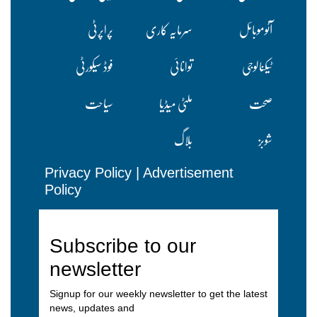
آٹوموبائل
سرمایہ کاری
پراپرٹی
ٹیکنالوجی
توانائی
فوڈ سیکورٹی
صحت
ملٹی میڈیا
سیاحت
شوبز
بلاگ
Privacy Policy
|
Advertisement
Policy
Subscribe to our
newsletter
Signup for our weekly newsletter to get the latest
news, updates and