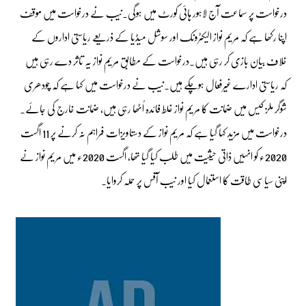
درخواست پر سماعت آج لاہور ہائی کورٹ میں ہوگی۔نیب نے درخواست میں موقف
اپنا رکھا ہے کہ مریم نواز الیکٹرونک اور سوشل میڈیا کے ذریعے ریاستی اداروں کے
خلاف بیان بازی کر رہی ہیں۔درخواست کے مطابق مریم نواز یہ تاثر دے رہی ہیں
کہ ریاستی ادارے غیرفعال ہوچکے ہیں۔نیب نے درخواست میں کہا ہے کہ چودھری
شوگر ملز کیس میں ضمانت کا مریم نواز غلط فائدہ اُٹھا رہی ہیں، ضمانت خارج کی جائے۔
درخواست میں مزید کہا گیا ہے کہ مریم نواز کے دستاویزات فراہم نہ کرنے پر 11 اگست
2020ء کو انہیں ذاتی حیثیت میں طلب کیا گیا تھا، اگست 2020ء میں مریم نواز نے
اپنی سیاسی طاقت کا استعمال کیا اور نیب آفس پر حملہ کروایا۔