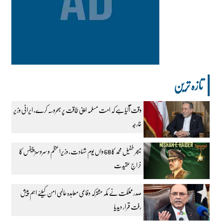
تازہ ترین
وقت آگیا ہے کہ امت مسلمہ اپنی طاقت پر بھروسہ کرے، ایرانی وزیر
خارجہ
میجر طفیل محمد کا 68 واں یوم شہادت، وزیراعظم و سروسز چیفس کا
خراجِ عقیدت
صدر مملکت نے مکہ مشترکہ دفاعی معاہدہ عالمی امن کیلئے اہم پیش
رفت قرار دیدیا