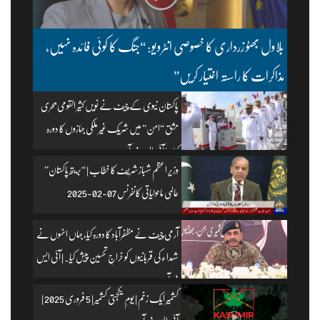
بلاول بھٹو زرداری کا خصوصی انٹرویو: “جنگ کا کوئی فائدہ نہیں،
مذاکرات کا راستہ اختیار کریں”
پاکستان نیوی کے چیف نے نویں کثیر القومی بحری
مشق “امن” میں شریک غیر ملکی جہازوں کا دورہ
کیا۔ | آئی ایس پی آر
وزیرِ اعظم شہباز شریف کا خطاب | “بریتھ پاکستان”
عالمی ماحولیاتی کانفرنس 07-02-2025
آرمی چیف نے مظفرآباد کا دورہ کیا، جہاں انہوں نے
شہداء کی قربانیوں کو خراجِ تحسین پیش کیا۔ | آئی ایس
پی آر
کشمیر ایک زخم | یومِ یکجہتی کشمیر | 5 فروری 2025 |