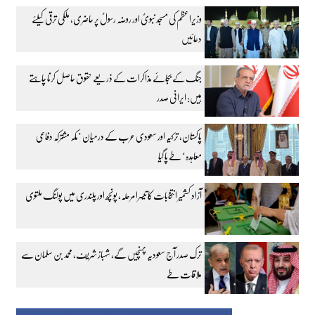
وزیراعظم کی مسجد نبویؐ اور روضہ رسولؐ پر حاضری، ملکی ترقی کیلئے
دعائیں
جنگ کے بجائے مذاکرات کے ذریعے حقوق حاصل کرنا چاہتے
ہیں: ایرانی صدر
پاکستان، ترکیہ اور سعودی عرب کے درمیان ’مکہ مشترکہ دفاعی
معاہدہ‘ طے پا گیا
آزاد کشمیر انتخابات کا تیسرا مرحلہ، پونچھ اور پلندری میں پولنگ ملتوی
ترک صدر آج سعودیہ پہنچیں گے، شہباز شریف، محمد بن سلمان سے
ملاقات طے