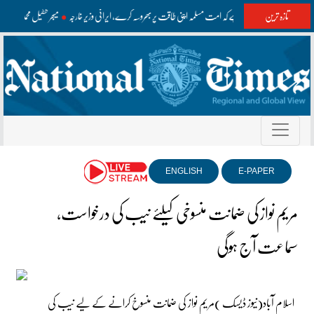
تازہ ترین
وقت آگیا ہے کہ امت مسلمہ اپنی طاقت پر بھروسہ کرے، ایرانی وزیر خارجہ
میجر طفیل محمد کا 68 واں یوم شہادت، وزیراعظم و سروسز چیفس کا خراجِ عقیدت
ENGLISH
E-PAPER
مریم نواز کی ضمانت منسوخی کیلئے نیب کی درخواست،
سماعت آج ہوگی
اسلام آباد(نیوز ڈیسک )مریم نواز کی ضمانت منسوخ کرانے کے لیے نیب کی