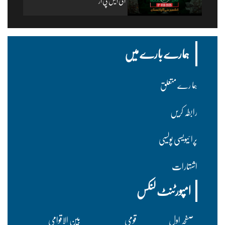
آئی ایس پی آر
ہمارے بارے میں
ہما رے متعلق
رابطہ کریں
پرا ئیویسی پولسیی
اشتہارات
امپورٹنٹ لنکس
صفحہ اول
قومی
بین الاقوامی