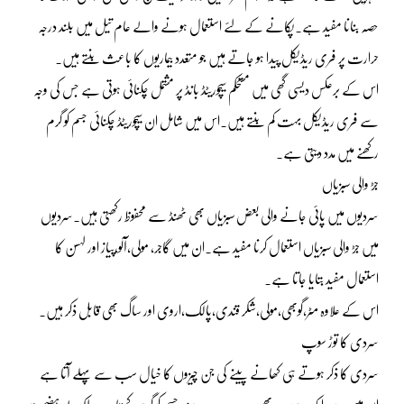
حصہ بنانا مفید ہے۔پکانے کے لئے استعمال ہونے والے عام تیل میں بلند درجہ
حرارت پر فری ریڈیکل پیدا ہو جاتے ہیں جو متعدد بیماریوں کا باعث بنتے ہیں۔
اس کے برعکس دیسی گھی میں مستحکم سیچوریٹڈ بانڈ پر مشتمل چکنائی ہوتی ہے جس کی وجہ
سے فری ریڈیکل بہت کم بنتے ہیں۔اس میں شامل ان سیچوریٹڈ چکنائی جسم کو گرم
رکھنے میں مدد دیتی ہے۔
جڑ والی سبزیاں
سردیوں میں پائی جانے والی بعض سبزیاں بھی ٹھنڈ سے محفوظ رکھتی ہیں۔سردیوں
میں جڑ والی سبزیاں استعمال کرنا مفید ہے۔ان میں گاجر، مولی،آلو،پیاز اور لہسن کا
استعمال مفید بتایا جاتا ہے۔
اس کے علاوہ مٹر،گوبھی،مولی،شکر قندی،پالک،اروی اور ساگ بھی قابل ذکر ہیں۔
سردی کا توڑ سوپ
سردی کا ذکر ہوتے ہی کھانے پینے کی جن چیزوں کا خیال سب سے پہلے آتا ہے