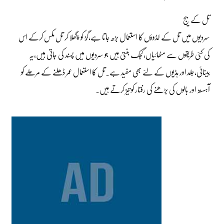
تل کے بیج
سردیوں میں تل کے لڈوؤں کا استعمال بڑھ جاتا ہے،گُڑ کو پگھلا کر تل مکس کرکے اس
کی کئی طریقوں سے مٹھائیاں،گجک بنتی ہیں جو سردیوں میں پسند کی جاتی ہیں،یہ
بینائی،جلد اور ہڈیوں کے لئے بھی مفید ہے۔تل کا استعمال عمر ڈھلنے کے مرحلے کو
آہستہ اور بالوں کی بڑھنے کی رفتار کو تیز کرتے ہیں۔