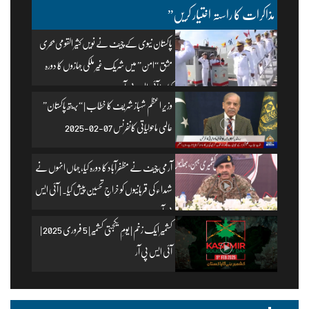
مذاکرات کا راستہ اختیار کریں”
پاکستان نیوی کے چیف نے نویں کثیر القومی بحری
مشق “امن” میں شریک غیر ملکی جہازوں کا دورہ
کیا۔ | آئی ایس پی آر
وزیرِ اعظم شہباز شریف کا خطاب | “بریتھ پاکستان”
عالمی ماحولیاتی کانفرنس 07-02-2025
آرمی چیف نے مظفرآباد کا دورہ کیا، جہاں انہوں نے
شہداء کی قربانیوں کو خراجِ تحسین پیش کیا۔ | آئی ایس
پی آر
کشمیر ایک زخم | یومِ یکجہتی کشمیر | 5 فروری 2025 |
آئی ایس پی آر