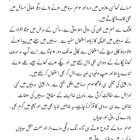
مسالے کھانسی،جوڑوں میں درد اور موسم سرما میں ہونے والے دیگر جسمانی مسائل میں
بھی فائدہ پہنچاتے ہیں۔
لونگ سے جسم میں خون کی روانی بہتر ہوتی ہے،سانس کے مرض میں مبتلا افراد کے
لئے سردیوں میں الائچی کا زیادہ استعمال مفید ہے۔سردیوں میں سینے میں پیدا ہونے
والا دباؤ کالی مرچ کے استعمال سے کافی حد تک دور ہو جاتا ہے۔اسے آپ نہ صرف
کھانا پکانے کے دوران بھی ڈال سکتے ہیں اور پکے ہوئے کھانے جیسے تلے ہوئے
انڈے،پاستا اور سوپ وغیرہ پر اوپر سے ڈال کر بھی استعمال کر سکتے ہیں۔
دار چینی کی میٹھی سی خوشبو موسم سرما میں اچھی لگتی ہے۔دار چینی سردیوں میں کئی
امراض سے حفاظت کرتی ہے۔ماہرین غذائیت کے مطابق سردیوں کی سوغات
غذاؤں سے ہی سردی کا توڑ کرنا چاہیے،یہ غذائیں لذیذ بھی ہیں اور تاثیر میں گرم بھی۔
باجرے کی روٹی اور سبزیاں
موسم سرما کے شروع ہوتے ہی تازہ رنگ برنگی مزے دار اور صحت بخش سبزیاں
مارکیٹ میں دستیاب ہوتی ہیں۔