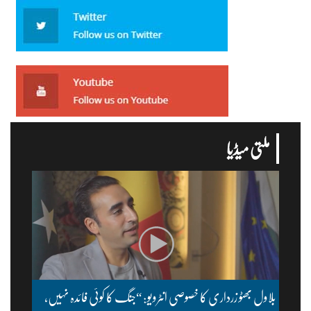
ملتی میڈیا
بلاول بھٹو زرداری کا خصوصی انٹرویو: “جنگ کا کوئی فائدہ نہیں،