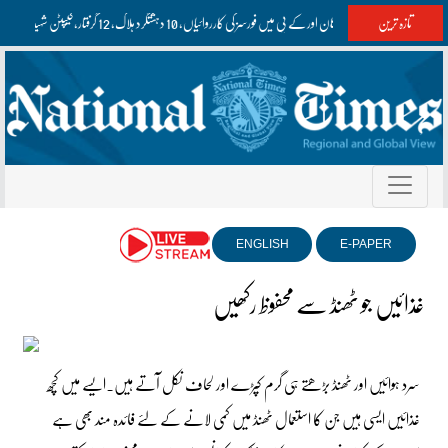
تازہ ترین
بلوچستان اور کے پی میں فورسز کی کارروائیاں، 10 دہشتگرد ہلاک، 12 گرفتار، کیپٹن شہید
ENGLISH
E-PAPER
غذائیں جو ٹھنڈ سے محفوظ رکھیں
سرد ہوائیں اور ٹھنڈ بڑھتے ہی گرم کپڑے اور لحاف نکل آتے ہیں۔ایسے میں کچھ
غذائیں ایسی ہیں جن کا استعمال ٹھنڈ میں کمی لانے کے لئے فائدہ مند بھی ہے