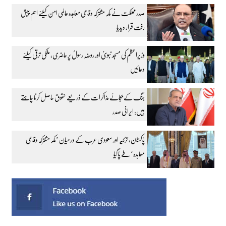
صدر مملکت نے مکہ مشترکہ دفاعی معاہدہ عالمی امن کیلئے اہم پیش
رفت قرار دیدیا
وزیراعظم کی مسجد نبویؐ اور روضہ رسولؐ پر حاضری، ملکی ترقی کیلئے
دعائیں
جنگ کے بجائے مذاکرات کے ذریعے حقوق حاصل کرنا چاہتے
ہیں: ایرانی صدر
پاکستان، ترکیہ اور سعودی عرب کے درمیان ’مکہ مشترکہ دفاعی
معاہدہ‘ طے پا گیا