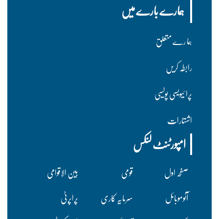
ہمارے بارے میں
ہما رے متعلق
رابطہ کریں
پرا ئیویسی پولسیی
اشتہارات
امپورٹنٹ لنکس
صفحہ اول
قومی
بین الاقوامی
آٹوموبائل
سرمایہ کاری
پراپرٹی