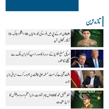
تازہ ترین
بلوچستان اور کے پی میں فورسز کی کارروائیاں، 10 دہشتگرد ہلاک، 12
گرفتار، کیپٹن شہید
امریکی مسلح افواج کے سربراہ کا صدر ٹرمپ کو ایران جنگ سے
نکلنے کا مشورہ
وقت آگیا ہے کہ امت مسلمہ اپنی طاقت پر بھروسہ کرے، ایرانی وزیر
خارجہ
میجر طفیل محمد کا 68 واں یوم شہادت، وزیراعظم و سروسز چیفس کا
خراجِ عقیدت