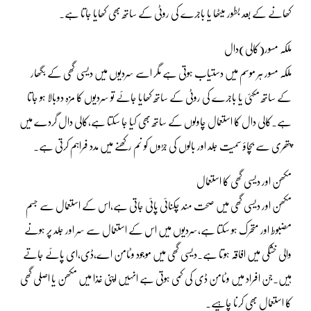
کھانے کے بعد بطور میٹھا یا باجرے کی روٹی کے ساتھ بھی کھایا جاتا ہے۔
ملکہ مسور(کالی)دال
ملکہ مسور ہر موسم میں دستیاب ہوتی ہے مگر اسے سردیوں میں دیسی گھی کے بگھار
کے ساتھ مکئی یا باجرے کی روٹی کے ساتھ کھایا جائے تو سردیوں کا مزہ دوبالا ہو جاتا
ہے۔کالی دال کا استعمال چاولوں کے ساتھ بھی کیا جا سکتا ہے،کالی دال گردے میں
پتھری سے بچاؤ سمیت جلد اور بالوں کی جڑوں کو نم رکھنے میں مدد فراہم کرتی ہے۔
مکھن اور دیسی گھی کا استعمال
مکھن اور دیسی گھی میں صحت مند چکنائی پائی جاتی ہے،اس کے استعمال سے جسم
مضبوط اور متحرک ہو سکتا ہے،سردیوں میں اس کے استعمال سے سر اور جلد پر ہونے
والی خشکی میں افاقہ ہوتا ہے۔دیسی گھی میں موجود وٹامن اے،ڈی،ای پائے جاتے
ہیں۔جن افراد میں وٹامن ڈی کی کمی ہوتی ہے انہیں اپنی غذا میں مکھن یا اصلی گھی
کا استعمال بھی کرنا چاہیے۔