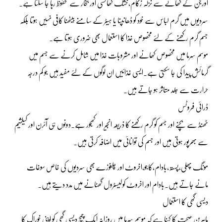
اورجن کے کھانے سے نزلہ زکام،خشک کھانسی اور بخار سے محفوظ رہا جا سکتا ہے۔
سردیوں میں گرم لباس سے خود کو ڈھانپنا یا ہیٹر کے سامنے بیٹھنا کافی نہیں ہوتا بلکہ
جسم گرم رکھنے کے لئے مخصوص غذا کا استعمال بھی ضروری ہوتا ہے۔
موسم سرما میں مخصوص کھانے اور مشروبات غذا میں شامل کرنے سے جسم میں
گرمائش پیدا کی جا سکتی ہے۔ایسی غذائیں ان لوگوں کے لئے مفید ہیں جو کم درجہ
حرارت سے جلد متاثر ہو جاتے ہیں۔
ڈرائی فروٹس
ٹھنڈ سے بچنے اور جسم کو گرم رکھنے کا ذریعہ انجیر اور کھجور ہے۔دونوں ہی آئرن اور کیلشیم
سے بھرپور ہوتی ہیں اور جسم کی توانائی میں اضافہ کرتی ہیں۔
مونگ پھلی،پستہ،بادام،کاجو،اخروٹ اور چلغوزے بھی سردیوں کی خاص سوغات
مانے جاتے ہیں۔بادام اور اخروٹ کولیسٹرول گھٹانے میں مدد دیتے ہیں۔
دیسی گھی کا استعمال
ماہرین صحت کا کہنا ہے کہ موسم سرما میں روزانہ ایک چمچ دیسی گھی کو اپنی خوراک کا