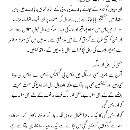
ان سبزیوں کو گندم کے بجائے باجرے کی روٹی کے ساتھ کھائیں،باجرے میں بڑی
مقدار میں میگنیشیم پایا جاتا ہے جس سے دل کی صحت پر بھی مثبت اثرات مرتب
ہوتے ہیں،اس میں موجود پوٹاشیم اور فائبر کی وجہ سے کولیسٹرول لیول متوازن رہتا ہے
اور خون کو صحیح طرح سے گردش کرنے میں مدد ملتی ہے۔سردیوں میں کئی منرلز اور فائبر
سے بھرپور باجرے کی روٹی پکا کر اسے دال یا سبزیوں کے ساتھ کھائیں۔
مکئی کی روٹی اور ساگ
آئرن سے بھرپور مکئی اور ساگ میں وٹامن بی کمپلیکس،وٹامن اے،وٹامن سی،بیٹا
کیروٹین اور سیلینئین بھی پایا جاتا ہے جو کہ جلد،بال ،دل اور دماغ کی صحت سمیت
ہاضمے کے لئے بھی مفید ہے،مکئی اور ساگ قوت مدافعت کے لئے بھی مفید ہے۔
گُڑ اور دیسی گھی
گُڑ اور دیسی گھی کا ایک ساتھ استعمال سردی لگ جانے اور نزلہ زکام کے لئے فائدہ
مند ہے،گُڑ کو پیس کر دیسی گھی میں پکانے سے ایک مزیدار سا میٹھا بن جاتا ہے جسے