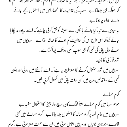
ان میں سے ایک سوپ بھی ہے۔یہ نہ صرف جسم کو گرم رکھتا ہے بلکہ جلد ہضم ہو
کر بھوک بھی بڑھاتا ہے۔سوپ کی غذائیت کا انحصار اس میں استعمال کیے جانے
والے اجزاء پر ہوتا ہے۔
یہ سبزی سے تیار کیا جائے یا چکن سے،ہمیشہ کوشش کرنی چاہیے کہ اسے زیادہ نہ پکایا
جائے کیونکہ اس طرح اس کی غذائیت کم ہونے کا خدشہ ہوتا ہے۔ سردیوں میں
ہونے والی پانی کی کمی کو بھی سوپ کسی حد تک پورا کرتا ہے۔
شہد توانائی کا ذریعہ
سردیوں میں شہد استعمال کرنے کا بہتر طریقہ یہ ہے کہ اسے ناشتے میں روٹی اور دیسی
گھی کے ساتھ لیں،دن میں کسی وقت پانی میں گھول کر پی لیں۔
گرم مسالے
موسم سرما میں گرم مسالے مثلاً لونگ،کالی مرچ،دار چینی کا استعمال مفید ہے۔
سردیوں میں عام طور پر گرم مسالہ کا استعمال بڑھ جاتا ہے۔ گرم مسالے میں کئی
فائدے مند جڑی بوٹیاں اور مرچیں شامل ہوتی ہیں جن سے صحت بہتر ہوتی ہے۔گرم