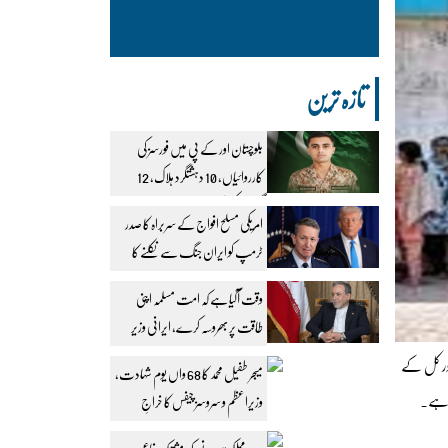
تازہ ترین
بلوچستان اور کے پی میں فورسز کی
کارروائیاں، 10 دہشتگرد ہلاک، 12
گرفتار، کیپٹن شہید
امریکی مسلح افواج کے سربراہ کا صدر
ٹرمپ کو ایران جنگ سے نکلنے کا
مشورہ
وقت آگیا ہے کہ امت مسلمہ اپنی
طاقت پر بھروسہ کرے، ایرانی وزیر
خارجہ
آج اور کل کے
میجر طفیل محمد کا 68 واں یوم شہادت،
ن ہے۔
وزیراعظم و سروسز چیفس کا خراجِ
عقیدت