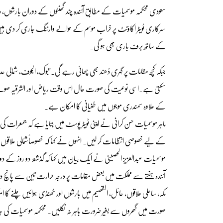
سعودی محکمہ موسمیات کے مطابق آئندہ چند گھنٹوں کے دوران بارشوں، د
سرکاری ٹویٹر اکاؤنٹ پر خراب موسم کے حوالے وارننگ جاری کر دی ہیں۔ 
کے ساتھ برف باری بھی ہو گی۔
جبکہ کچھ مقامات پر گہری دُھند بھی چھائی رہے گی۔ تبوک، الجوف، شمالی حدود،
سکتی ہے۔اسی نوعیت کی صورت حال اس وقت ریاض اور الشرقیہ صوبے میں ب
کے علاوہ سمندری موجوں میں طغیانی کا امکان ہے۔
ماہر موسمیات حسن کرانی نے اپنی ٹویٹر پوسٹ میں بتایا ہے کہ جمعر
کے لیے خصوصی انتظامات کر لیں۔ انہوں نے کہا کہ خصوصاًشمالی علاقو
موسمیات عبدالعزیز الحصینی نے ایک بیان میں کہا کہ گذشتہ دو روز کے 
آئندہ ہفتے سے مملکت میں بعض مقامات پر درجہ حرارت تین سے پانچ درجے 
مکہ، ساحلی علاقوں، حائل، القصیم میں بارشوں اور ٹھنڈی ہوائیں چلنے 
صورت میں گھروں سے بغیر ضرورت باہر نہ نکلیں۔ محکمہ موسمیات کی ج