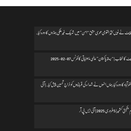
یف نے نویں کثیر القومی بحری مشق “امن” میں شریک غیر ملکی جہازوں کا دورہ کیا۔
 کا خطاب | “بریتھ پاکستان” عالمی ماحولیاتی کانفرنس 07-02-2025
اد کا دورہ کیا، جہاں انہوں نے شہداء کی قربانیوں کو خراجِ تحسین پیش کیا۔ | آئی
 فروری 2025 | آئی ایس پی آر