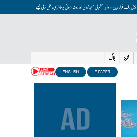
ئے اہم پیش رفت قرار دیدیا
وزیراعظم کی مسجد نبویؐ اور روضہ رسولؐ پر حاضری، ملکی ترقی کیلئے دعائیں
جنگ کے بجا
شوبز
بلاگ
ENGLISH
E-PAPER