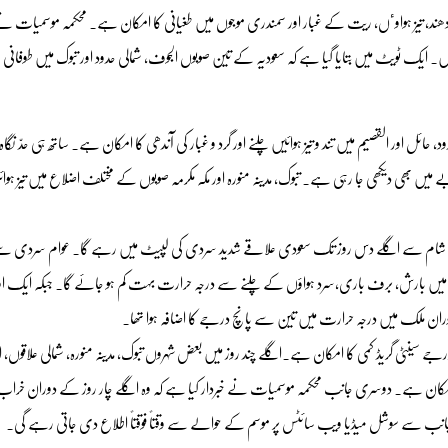
ھند، تیز ہواوٴں، ریت کے غبار اور سمندری موجوں میں طغیانی کا امکان ہے۔ محکمہ موسمیات ن
ایک ٹویٹ میں بتایا گیا ہے کہ سعودیہ کے تین صوبوں الجوف، شمالی حدود اور تبوک میں طوفانی 
 حائل اور القصیم میں تند و تیز ہوائیں چلنے اور گرد و غبار کی آندھی کا امکان ہے۔ ساتھ ہی حدّ نگاہ 
ھی دیکھی جا رہی ہے۔ تبوک، مدینہ منورہ اور مکہ مکرمہ صوبوں کے مختلف اضلاع میں تیز ہوائ
ات کی شام سے اگلے دس روز تک سعودی علاقے شدید سردی کی لپیٹ میں رہے گا۔ عوام سردی سے 
ں میں بارش، برف باری،سرد ہواؤں کے چلنے سے درجہ حرارت بہت کم ہو جائے گا۔ جبکہ ایک اور 
دوران ملک میں درجہ حرارت میں تین سے پانچ درجے کا اضافہ ہوا تھا۔
سینٹی گریڈ کمی کا امکان ہے۔اگلے چند روز میں بعض شہروں تبوک، مدینہ منورہ، شمالی علاقوں، 
کا امکان ہے۔ دوسری جانب محکمہ موسمیات نے خبردار کیا ہے کہ وہ اگلے چار روز کے دوران خراب
انب سے سوشل میڈیا ویب سائٹس پر موسم کے حوالے سے وقتاً فوقتاً اطلاع دی جاتی رہے گی۔