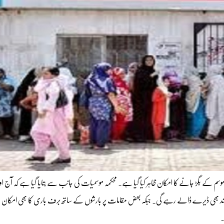
خبار۔20جنوری2021ء) سعودی عرب میں موسم کے بگڑ جانے کا امکان ظاہر کیا گیا ہے۔ محکمہ موسمیات کی جانب سے بتایا گیا ہے کہ 
پر دُھند بھی ڈیرے ڈالے رہے گی۔ جبکہ بعض مقامات پر بارشوں کے ساتھ برف باری کا بھی امکا
۔