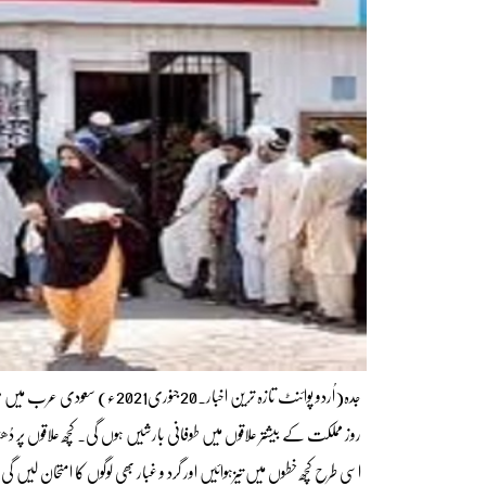
جدہ(اُردو پوائنٹ تازہ ترین ا
روز مملکت کے بیشتر علاقوں میں طوفانی بارشیں ہوں گی۔ کچھ علاقوں 
اسی طرح کچھ خطوں میں تیزہوائیں اور گرد و غبار بھی لوگوں کا امتحان لیں گی