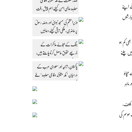
صدر مملکت نے مکہ مشترکہ دفاعی
ے اپنے
معاہدہ عالمی امن کیلئے اہم پیش رفت
بارشوں
قرار دیدیا
وزیراعظم کی مسجد نبویؐ اور روضہ رسولؐ
پر حاضری، ملکی ترقی کیلئے دعائیں
بھی کم ہو
جنگ کے بجائے مذاکرات کے
یں چلنے
ذریعے حقوق حاصل کرنا چاہتے ہیں:
ایرانی صدر
پاکستان، ترکیہ اور سعودی عرب کے
بچاؤ
درمیان ’مکہ مشترکہ دفاعی معاہدہ‘ طے
ماہر
پا گیا
الجوف،
 موسم کی