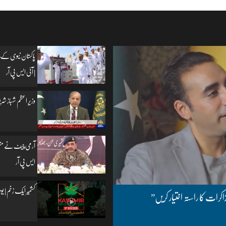
پاکستان نیوی کے چ
| آئی ایس پی آر
وزیرِ اعظم شہباز شریف
آرمی چیف نے مظفرآب
ایس پی آر
کشمیر ایک زخم | یومِ یکجہتی کشمیر | 5
اکرات کا راستہ اختیار کریں”