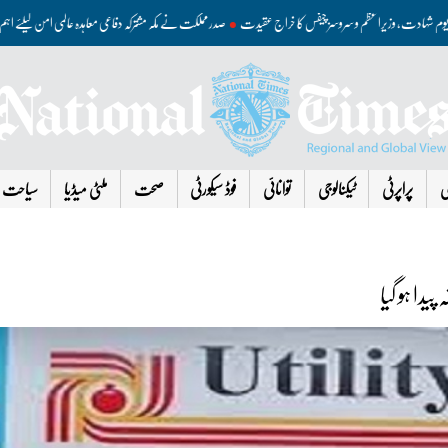
صدر مملکت نے مکہ مشترکہ دفاعی معاہدہ عالمی امن کیل
ی
پراپرٹی
ٹیکنالوجی
توانائی
فوڈ سیکورٹی
صحت
ملٹی میڈیا
سیاحت
دا ہو گیا