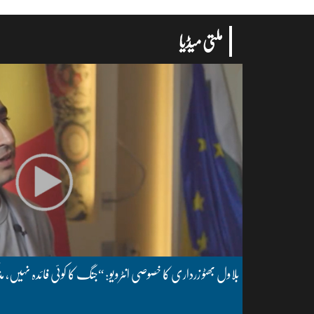
ملتی میڈیا
بلاول بھٹو زرداری کا خصوصی انٹرویو: “جنگ کا کوئی فائدہ نہیں، مذ