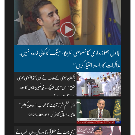
بلاول بھٹو زرداری کا خصوصی انٹرویو: “جنگ کا کوئی فائدہ نہیں،
مذاکرات کا راستہ اختیار کریں”
پاکستان نیوی کے چیف نے نویں کثیر القومی بحری
مشق “امن” میں شریک غیر ملکی جہازوں کا دورہ
کیا۔ | آئی ایس پی آر
وزیرِ اعظم شہباز شریف کا خطاب | “بریتھ پاکستان”
عالمی ماحولیاتی کانفرنس 07-02-2025
آرمی چیف نے مظفرآباد کا دورہ کیا، جہاں انہوں نے