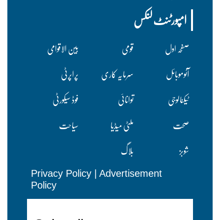
امپورٹنٹ لنکس
صفحہ اول
قومی
بین الاقوامی
آٹوموبائل
سرمایہ کاری
پراپرٹی
ٹیکنالوجی
توانائی
فوڈ سیکورٹی
صحت
ملٹی میڈیا
سیاحت
شوبز
بلاگ
Privacy Policy
|
Advertisement
Policy