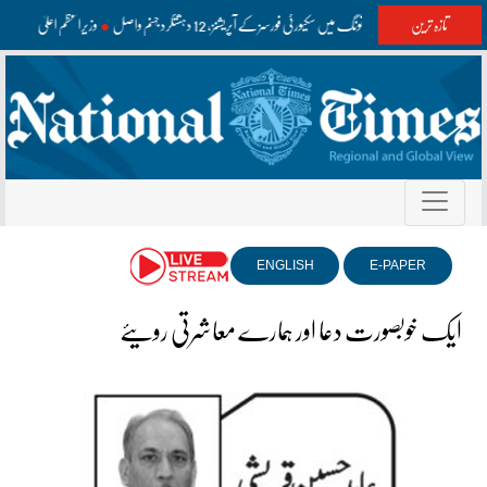
تازہ ترین
واشک اور مستونگ میں سکیورٹی فورسز کے آپریشنز، 12 دہشتگرد جہنم واصل
وزیراعظم اعلیٰ سطح
ENGLISH
E-PAPER
ایک خوبصورت دعا اور ہمارے معاشرتی رویئے