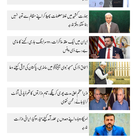
بھارت کشمیر میں غلط معلومات پھیلا کر اپنے مظالم سے توجہ نہیں
ہٹا سکتا: دفتر خارجہ
ایران میں ایک حلقہ مذاکرات، دوسرا جنگ جاری رکھنے کا حامی
ہے: جے ڈی وینس
اسحاق ڈار کی مسجد نبوی ﷺ میں حاضری، پاکستان کی ترقی کیلئے دعا
وزیراعظم اپنی مدت پوری کرینگے، تمام وزارتوں کا تھرڈ پارٹی آڈٹ
کرایا جائے: محسن نقوی
امریکا دوبارہ اپنے وعدوں پر عملدرآمد کیلئے تیار ہو گیا: ایرانی وزارت
خارجہ