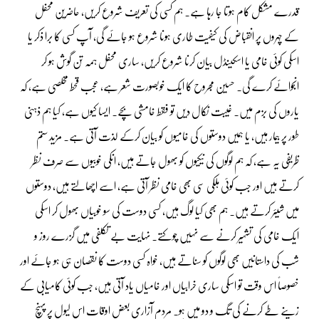
قدرے مشکل کام ہوتا جا رہا ہے۔ ہم کسی کی تعریف شروع کریں، حاضرین محفل
کے چہروں پر انقباض کی کیفیت طاری ہونا شروع ہو جائے گی، آپ کسی کا برا ذکر یا
اسکی کوئی خامی یا اسکینڈل بیان کرنا شروع کریں، ساری محفل ہمہ تن گوش ہو کر
انجوائے کرے گی۔ حسین مجروح کا ایک خوبصورت شعر ہے، عجب قحط مخلصی ہے، کہ
یاروں کی بزم میں۔ غیبت نکال دیں تو فقط خامشی بچے۔ ایسا کیوں ہے، کیا ہم ذہنی
طور پر بیمار ہیں، یا ہمیں دوستوں کی خامیوں کو بیان کرکے لذت آتی ہے۔ مزید ستم
ظریفی یہ ہے، کہ ہم لوگوں کی نیکیوں کو بھول جاتے ہیں، انکی خوبیوں سے صرف نظر
کرتے ہیں اور جب کوئی ہلکی سی بھی خامی نظر آتی ہے، اسے اچھالتے ہیں، دوستوں
میں شیئر کرتے ہیں۔ ہم بھی کیا لوگ ہیں، کسی دوست کی سو خوبیاں بھول کر اسکی
ایک خامی کی تشہیر کرنے سے نہیں چوکتے۔ نہایت بے تکلفی میں گزرے روز و
شب کی داستانیں بھی لوگوں کو سناتے ہیں، خواہ کسی دوست کا نقصان ہی ہو جائے اور
خصوصاً اس وقت تو اسکی ساری خرابیاں اور خامیاں یاد آتی ہیں، جب کوئی کامیابی کے
زینے طے کرنے کی تگ و دو میں ہو۔ مردم آزاری بعض اوقات اس لیول پر پہنچ