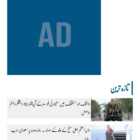
تازہ ترین
واشک اور مستونگ میں سکیورٹی فورسز کے آپریشنز، 12 دہشتگرد جہنم
واصل
وزیراعظم اعلیٰ سطح کے وفد کے ہمراہ سہ روزہ دورہ پر سعودی عرب
روانہ