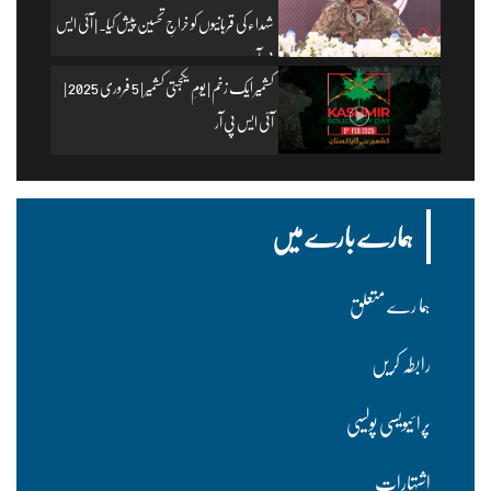
شہداء کی قربانیوں کو خراجِ تحسین پیش کیا۔ | آئی ایس
پی آر
کشمیر ایک زخم | یومِ یکجہتی کشمیر | 5 فروری 2025 |
آئی ایس پی آر
ہمارے بارے میں
ہما رے متعلق
رابطہ کریں
پرا ئیویسی پولسیی
اشتہارات