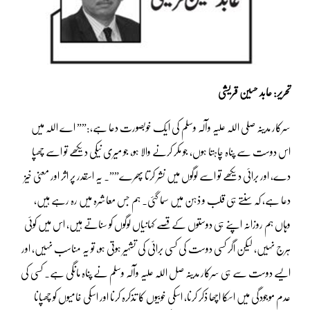
تحریر: عابد حسین قریشی
سرکار مدینہ صلی اللہ علیہ وآلہ وسلم کی ایک خوبصورت دعا ہے،:”” اے اللہ میں
اس دوست سے پناہ چاہتا ہوں، جو مکر کرنے والا ہو، جو میری نیکی دیکھے تو اسے چھپا
دے، اور برائی دیکھے تو اسے لوگوں میں نشر کرتا پھرے””۔ یہ اسقدر پر اثر اور معنی خیز
دعا ہے، کہ سنتے ہی قلب و ذہن میں سما گئی۔ ہم جس معاشرہ میں رہ رہے ہیں،
وہاں ہم روزانہ اپنے ہی دوستوں کے قصے کہانیاں لوگوں کو سناتے ہیں، اس میں کوئی
ہرج نہیں، لیکن اگر کسی دوست کی کسی برائی کی تشہیر ہوتی ہو، تو یہ مناسب نہیں، اور
ایسے دوست سے ہی سرکار مدینہ صل اللہ علیہ وآلہ وسلم نے پناہ مانگی ہے۔ کسی کی
عدم موجودگی میں اسکا اچھا ذکر کرنا، اسکی خوبیوں کا تذکرہ کرنا اور اسکی خامیوں کو چھپانا