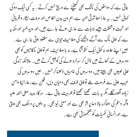
جاتی ہے، کہ دوستوں کی ٹانگ بھی کھینچنے سے دریغ نہیں کرتے۔ یہ کسی ایک دو کی
کہانی نہیں۔ یہ ہمارا معاشرتی المیہ ہے، ہم دن بدن اخلاص اور مروت، ایثار و قربانی
اور محبت و شفقت جیسے جزبات سے عاری ہوتے جا رہے ہیں، اور مزید المیہ اور دکھ یہ
ہے، کہ اپنی ناک سے آگے دیکھنے کی صلاحیت تیزی سے مفقود ہوتی جا رہی ہے۔
ہمیں اپنے علاوہ نہ کوئی نیک نظر آتا ہے، نہ با صلاحیت، ہم تو اپنی ناکامیوں کو بھی
دوسروں کے کھاتے میں ڈال کر سرخرو ہونے کی کوشش کرتے ہیں۔ حالانکہ زندگی
اپنی خوبیوں بھی جیتے ہیں، دوسروں کی خامیاں ڈھونڈ کر نہیں۔ ہمیں دوسروں کی
عیب جوئی سے فرصت ملے تو اپنی طرف بھی دھیان دیں، ممکن ہے، ہمارا اپنا دامن
زیادہ آلودہ نکلے، مگر یہ بات سمجھتے سمجھتے تو عمر بیت جاتی ہے۔ سرکار مدینہ صلی اللہ علیہ
وآلہ وسلم کی متذکرہ بالا دعا پر اثر بھی ہے اور معنی خیز بھی۔ یہ دلوں پر دستک بھی دیتی
ہے، اور انسانی نفسیات کو جھنجھوڑتی بھی ہے۔