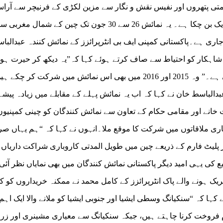
یمتی پتھروں اور نفیس نقش و نگار سے مزین لکڑی کے فرنیچر سے آراس
پویلین اس نمائش کے مقبول ترین مقامات میں سے ایک بن چکا ہے۔ یہ نمائش 26 سے 30 جون تک چین کے ش
اری ہے۔پاکستانی کمپنی ایف بی انٹرپرائزز کے نمائش کنندہ عبدالبا
یک شاہکار کو احتیاط سے صاف کرتے ہوئے کہا کہ”یہ دیکھ کر حیرت ہو
کہ میری گزشتہ آمد کے بعد یہاں کتنی تبدیلی آ چکی ہے۔” وہ 2015 اور 2016 میں بھی اس نمائش میں شرکت کر چک
عبدالباسط خان نے کہا کہ اب یہ نمائش پہلے کے مقابلے میں زیادہ پیشہ
 خانے اور مقامی حکام کے تعاون سے نمائش کنندگان کو چینی کمپنیوں
ری ملاقاتوں میں شرکت کا موقع ملا۔انہوں نے کہا کہ “ہم یہاں ص
پلیٹ فارم کے ذریعے چین میں طویل المدتی کاروباری شراکت داریاں 
 کی یہی امید دیگر پاکستانی نمائش کنندگان میں بھی نمایاں نظر آئی
ک ہونے والے پاک انٹرپرائزز کے کامل محمد نے ممکنہ خریداروں کو ک
کہا کہ “سنکیانگ وسطی ایشیا اور جنوبی ایشیا کو ملانے والا ایک اہم
آم فروخت کرنا چاہتے ہیں، جبکہ سنکیانگ سے معیاری مشینری اور زر