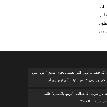
پہلی
ظاہر
شرکت کی، جبکہ 27 ممالک اور خطوں
س نمائش
ی کے چیف نے نویں کثیر القومی بحری مشق “امن” میں
کی جہازوں کا دورہ کیا۔ | آئی ایس پی آر
شہباز شریف کا خطاب | “بریتھ پاکستان” عالمی
 07-02-2025