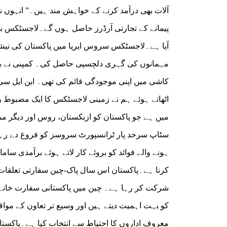
آلات بھی درآمد کرنے کے خواہش مند ہیں۔” انہوں ن
پیمانے کے تجارتی آرڈرز حاصل ہوں گے۔لاجسٹکس بھی
آیا ہے۔لاجسٹکس سروس ایریا میں پاکستان کی نیشن
کاشی میں اپنی موجودگی قائم کی تھی۔ این ایل سی
اٹھاتے ہوئے ہم نے زمینی لاجسٹکس کا ایک مضبوط 
میں ہے جو پاکستان کو ازبکستان، روس اور دیگر مم
سٹاپ سرحد پار ٹرانسپورٹ سروسز کو فروغ دے ر
ہونے والے فوائد کو بروئے کار لاتے ہوئے برآمدی سام
شرکت کر رہا ہے۔ چین میں پاکستانی سفارت خانے ک
معروف اداروں کا احتیاط سے انتخاب کیا ہے۔پاکستا