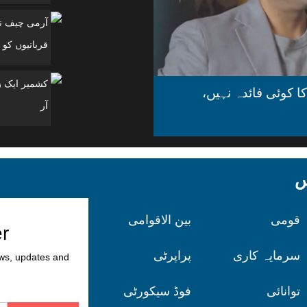
آرمی چیف نے
قربانیوں کو 
ا کوئی فائدہ نہیں،
آر
کس
قومی
بین الاقوامی
er
سرمایہ کاری
پراپرٹی
ews, updates and
توانائی
فوڈ سیکورٹی