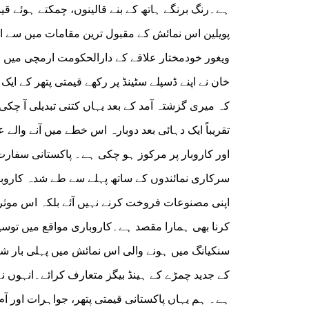
ہے۔رنگ برنگے ہاتھ کے بنے قالینوں، چمکتے ہوئے ق
ویغور خودمختار علاقے کے دارالحکومت ارمچی میں ج
خان نے اپنے ڈسپلے سٹینڈ پر رکھے قیمتی پتھر کے ا
تقریباً ایک دہائی بعد دوبارہ اس خطے میں آنے والے 
اور کاروبار پر مرکوز ہو چکی ہے۔ پاکستانی سفارت
سرکاری نمائندوں کے ساتھ پہلے سے طے شدہ کاروبا
اپنی مصنوعات فروخت کرنے نہیں آئے بلکہ اس موثر 
کرنا بھی ہمارا مقصد ہے۔کاروباری مواقع میں توسیع
سنکیانگ میں ہونے والی اس نمائش میں پہلی بار شری
کے جدید چمڑے کے ہینڈ بیگز متعارف کرائے۔انہوں نے 
ہے۔ ہم یہاں پاکستانی قیمتی پتھر، جواہرات اور 