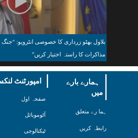
بلاول بھٹو زرداری کا خصوصی انٹرویو: “جنگ ک
مذاکرات کا راستہ اختیار کریں”
امپورٹنٹ لن
ہمارے بارے
میں
صفحہ اول
ہما رے متعلق
آٹوموبائل
رابطہ کریں
ٹیکنالوجی