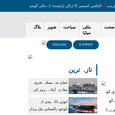
نلڈ ٹرمپ
الیکشن کمیشن کا ارکانِ پارلیمنٹ کے مالی گوشواروں کی خود چھا
صحت
ملٹی
سیاحت
شوبز
بلاگ
میڈیا
ENGLISH
E-PAPER
تازہ ترین
عمان سے ممکنہ بحری
معاہدہ آبنائے ہرمز کی
ی کو
فوری بحالی کی ضمانت
 کو
حوثی ناکہ بندی کے
نہیں: ایران
باوجود پاکستانی تیل بردار
ر رہا