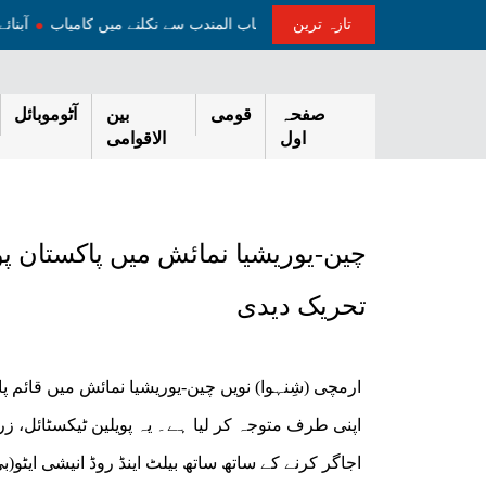
تازہ ترین
ندی کے باوجود پاکستانی تیل بردار جہاز باب المندب سے نکلنے میں کامیاب
ا
صفحہ
قومی
بین
آٹوموبائل
اول
الاقوامی
چین-یوریشیا نمائش میں پاکستان پو
تحریک دیدی
ارمچی (شِنہوا) نویں چین-یوریشیا نمائش میں قائم پ
اپنی طرف متوجہ کر لیا ہے۔ یہ پویلین ٹیکسٹائل،
اجاگر کرنے کے ساتھ ساتھ بیلٹ اینڈ روڈ انیشی ایٹ