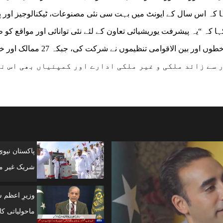
ا کہ اس سال کے ایونٹ میں بہت سی نئی مصنوعات، ٹیکنالوجیز اور 
 کہ “یہ پیشرفت یوریشیائی تعاون کے لئے نئی توانائی اور مواقع کو 
کرتی ہے۔نویں چین-یوریشیا نمائش میں 49 ممالک، خطوں اور بین الاقوامی تنظیموں نے 
 قومی پویلین قائم کئے۔ اس کے علاوہ 3 ہزار سے زائد ملکی و غیر ملکی ادارے اور کمپنیاں بھی ا
پاکستان نیو
شریک غیر مل
وزیرِ اعظم 
ماحولیاتی کانفرنس