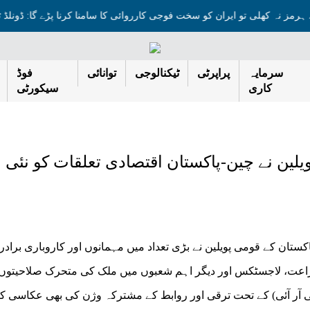
ٓبنائے ہرمز نہ کھلی تو ایران کو سخت فوجی کارروائی کا سامنا کرنا پڑے گا: ڈو
سرمایہ
پراپرٹی
ٹیکنالوجی
توانائی
فوڈ
کاری
سیکورٹی
یلین نے چین-پاکستان اقتصادی تعلقات کو نئی
اکستان کے قومی پویلین نے بڑی تعداد میں مہمانوں اور کاروباری برادر
 زراعت، لاجسٹکس اور دیگر اہم شعبوں میں ملک کی متحرک صلاحیتوں
و(بی آر آئی) کے تحت ترقی اور روابط کے مشترکہ وژن کی بھی عکاسی ک