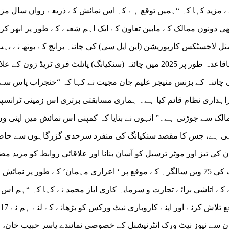
ے مزید کہا کہ “ہمیں توقع ہے کہ اس نمائش کے ذریعے رواں سال مزی
 دونوں ممالک کے مابین تعاون کے ایک اہم شعبے کے طور پر ابھر کر
ل لاجسٹکس کارپوریشن (این ایل سی) کی چائنہ برانچ کے بوتھ نے بہ
مہمانوں کی گہری دلچسپی حاصل کی۔ کمپنی نے باقاعدہ طور پر 2025 میں چائنہ (سنکیانگ) پائلٹ فری ٹریڈ زون کے
 چائنہ کے بزنس منیجر علیم جان مجیت نے کہا کہ “خنجراب پاس سے 
راہداری نظام قائم کیا ہے۔ ہماری مسابقتی برتری اس زمینی ٹرانسپ
الک سے جوڑتی ہے۔” انہوں نے بتایا کہ کمپنی اس نمائش میں اپنی ون
ہی ہے، جس کا مقصد سنکیانگ کی منفرد سرحدی گزرگاہوں سے حا
ان کی تیز اور موثر ترسیل کو آسان بنانا اور علاقائی روابط کو مزید م
کرنا ہے۔پاکستان اس سال پاک-چین سفارتی تعلقات کی 75 ویں سالگرہ کے موقع پر ‘ اعزازی مہمان’ کے طور پر نما
ے اتاشی برائے تجارت و سرمایہ کاری ایاز محمد نے کہا کہ “ہم اس 
کو بہت اہمیت دیتے ہیں اور وسیع تر تعاون کے مواقع تلاش کرنے اور اپنے کاروباری نیٹ ورکس کو بڑھانے کے لئے ہم نے 17
ن سے نیوز نیٹ ورک انٹرنیشنل کے خصوصی نمائندے یاسر حبیب خان، 