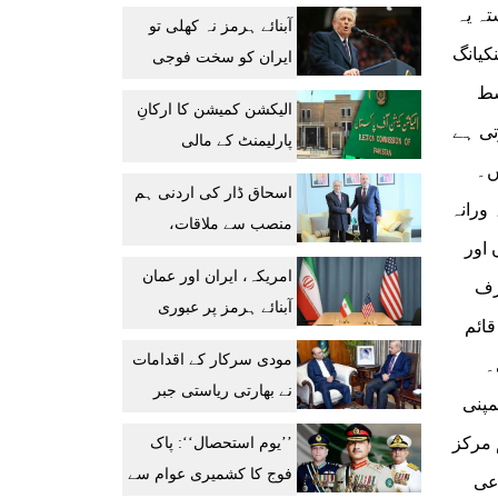
جہاز باب المندب سے
تہ یہ
آبنائے ہرمز نہ کھلی تو
نکلنے میں کامیاب
مال مغربی سنکیانگ
ایران کو سخت فوجی
کارروائی کا سامنا کرنا
سط
الیکشن کمیشن کا ارکانِ
پڑے گا: ڈونلڈ ٹرمپ
تی ہے
پارلیمنٹ کے مالی
ے ہیں۔
گوشواروں کی خود چھان
اسحاق ڈار کی اردنی ہم
بین کا فیصلہ
 ورانہ
منصب سے ملاقات،
 اور
دوطرفہ تعلقات میں
امریکہ، ایران اور عمان
رف
پیشرفت کا خیرمقدم
آبنائے ہرمز پر عبوری
قائم
معاہدے کے قریب، آج
مودی سرکار کے اقدامات
۔
اعلان متوقع
نے بھارتی ریاستی جبر
مپنی
میں اضافہ کیا: صدر،
 مرکز
’’یوم استحصال‘‘: پاک
وزیراعظم
فوج کا کشمیری عوام سے
عی