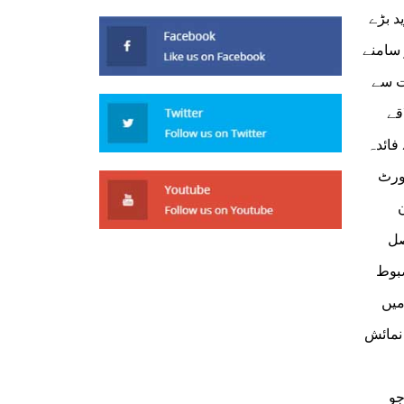
غیر متزلزل یکجہتی کے
د بڑے
عزم کا اعادہ
 سامنے
ت سے
 علاقے
فائدہ
ورٹ
صل
ضبوط
ئش میں
نمائش
جو