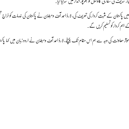
 شریف کی سفارتی کاوشوں کو بھرپور انداز میں سراہا گیا۔
میں پاکستان کے مثبت کردار کی تعریف کی، لارڈ احمد آف ومبلڈن نے پاکستان کی خدمات کو خراج 
 کے اہم کردار کو تسلیم کریں گے۔
 مؤثر معاونت کی وجہ سے ہم اس مقام تک پہنچے، لارڈ احمد آف ومبلڈن نے اردو زبان میں کہا پاکست