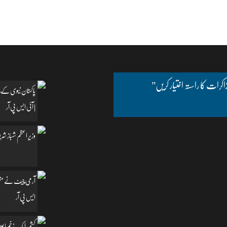
اکرات کا راستہ اختیار کریں”
پاکستان نیوی کے چ
| آئی ایس پی آر
وزیرِ اعظم شہباز شریف
آرمی چیف نے مظفرآب
ایس پی آر
کشمیر ایک زخم | یومِ یکجہتی کشمیر | 5