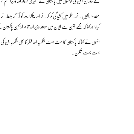
کے دوران امن کی کوششوں میں پاکستان کے تعمیری کردار اور وزیراعظم شہباز
متعدد اراکین نے خطے میں کشیدگی کم کرنے اور مذاکرات کو آگے بڑھانے 
کیا، اور کہا کہ مجھے یقین ہے ایوان میں موجود وزیر اور تمام اراکین پاکستان
انہوں نے کہا کہ پاکستان کا بہت بہت شکریہ اور قطر کا بھی شکریہ جن کی
بہت بہت شکریہ ۔