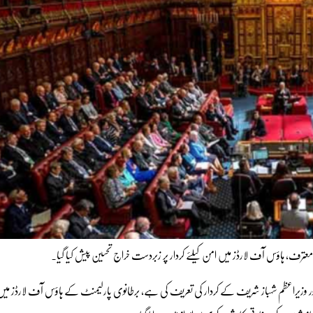
 معترف، ہاؤس آف لارڈز میں امن کیلئے کردار پر زبردست خراج تحسین پیش کیا گیا۔
 اور وزیراعظم شہباز شریف کے کردار کی تعریف کی ہے، برطانوی پارلیمنٹ کے ہاؤس آف لارڈز م