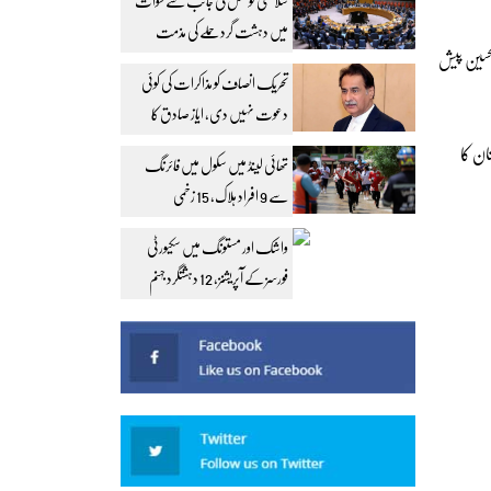
سلامتی کونسل کی جانب سے سوات
میں دہشت گرد حملے کی مذمت
تحسین پیش
تحریک انصاف کو مذاکرات کی کوئی
دعوت نہیں دی، ایاز صادق کا
مؤقف
ان کا
تھائی لینڈ میں سکول میں فائرنگ
سے 9 افراد ہلاک، 15 زخمی
واشک اور مستونگ میں سکیورٹی
فورسز کے آپریشنز، 12 دہشتگرد جہنم
واصل