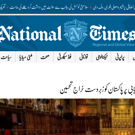
وں کی اضافی پریمیم وصولی فوری روک دی
سلامتی کونسل کی جانب سے سوات میں دہشت گرد حملے کی مذمت
ی
پراپرٹی
ٹیکنالوجی
توانائی
فوڈ سیکورٹی
صحت
ملٹی میڈیا
سیاحت
بی پر پاکستان کو زبردست خراج تحسین