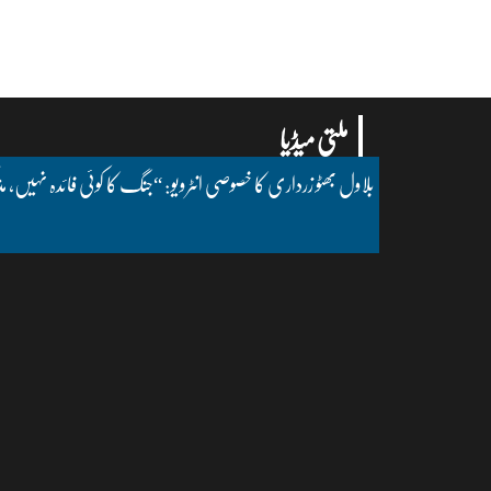
ملتی میڈیا
بلاول بھٹو زرداری کا خصوصی انٹرویو: “جنگ کا کوئی فائدہ نہیں، مذ