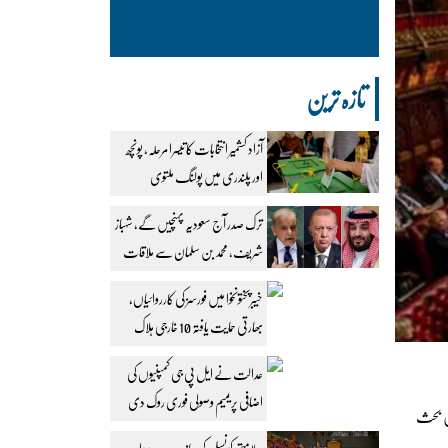
تازہ ترین
آزاد کشمیر انتخابات کا تیسرا مرحلہ، پونچھ
اور پلندری میں پولنگ ملتوی
ترک صدر آج سعودیہ پہنچیں گے، شہباز
شریف، محمد بن سلمان سے ملاقات
طے
خیبرپختونخوا میں فورسز کی کارروائیاں،
بھارتی حمایت یافتہ 10 خارجی ہلاک
عدالت نے ایل پی جی کمپنیوں کی
اضافی پریمیم وصولی فوری روک دی
یں بحث