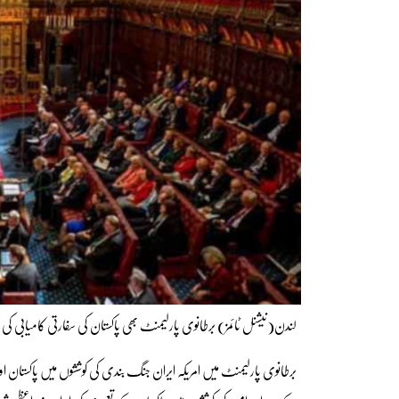
لندن(نیشنل ٹائمز) برطانوی پارلیمنٹ بھی پاکستان کی سفارتی کامیابی کی
برطانوی پارلیمنٹ میں امریکہ ایران جنگ بندی کی کوششوں میں پاکستان