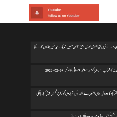
یف نے نویں کثیر القومی بحری مشق “امن” میں شریک غیر ملکی جہازوں کا دورہ کیا۔
 کا خطاب | “بریتھ پاکستان” عالمی ماحولیاتی کانفرنس 07-02-2025
اد کا دورہ کیا، جہاں انہوں نے شہداء کی قربانیوں کو خراجِ تحسین پیش کیا۔ | آئی
 فروری 2025 | آئی ایس پی آر