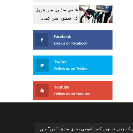
گیا: ایرانی وزارت خارجہ
عالمی منڈیوں میں پٹرول
کی قیمتوں میں کمی،
پاکستان میں پھر مہنگا
ی کے چیف نے نویں کثیر القومی بحری مشق “امن” میں