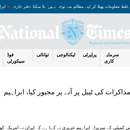
 غلط معلومات پھیلا کر اپنے مظالم سے توجہ نہیں ہٹا سکتا: دفتر خارجہ
ا
سرمایہ
پراپرٹی
ٹیکنالوجی
توانائی
فوڈ
کاری
سیکورٹی
اکرات کی ٹیبل پر آنے پر مجبور کیا، ابراہیم
ی کمیٹی کے سربراہ ابراہیم عزیزی نے کہا ہے کہ ایران نے امریکہ کو 