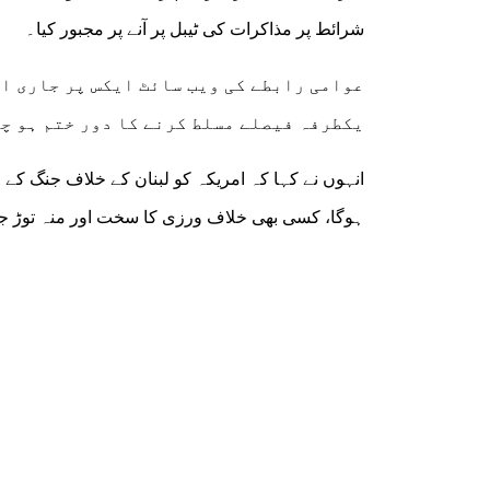
شرائط پر مذاکرات کی ٹیبل پر آنے پر مجبور کیا۔
عوامی رابطے کی ویب سائٹ ایکس پر جاری اپ
یکطرفہ فیصلے مسلط کرنے کا دور ختم ہو چ
انہوں نے کہا کہ امریکہ کو لبنان کے خلاف جنگ کے خ
ہوگا، کسی بھی خلاف ورزی کا سخت اور منہ توڑ جوا