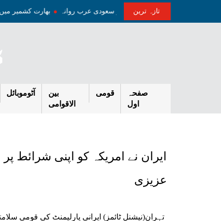
تازہ ترین
ح کے وفد کے ہمراہ سہ روزہ دورہ پر سعودی عرب روانہ
بھارت کشمیر میں
صفحہ
قومی
بین
آٹوموبائل
اول
الاقوامی
ایران نے امریکہ کو اپنی شرائط پر مذ
عزیزی
تہران(نیشنل ٹائمز) ایرانی پارلیمنٹ کی قومی سلامت