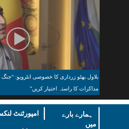
بلاول بھٹو زرداری کا خصوصی انٹرویو: “جنگ ک
مذاکرات کا راستہ اختیار کریں”
امپورٹنٹ لن
ہمارے بارے
میں