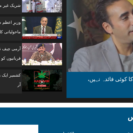
شریک غیر مل
وزیرِ اعظم 
ماحولیاتی کانفرنس
آرمی چیف نے
قربانیوں کو 
ا کوئی فائدہ نہیں،
آر
کس