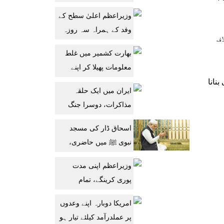
آپریشنز، 12 دہشتگرد
وزیراعظم اعلیٰ سطح کے
جہنم واصل
وفد کے ہمراہ سہ روزہ
ف
دورہ پر سعودی عرب
بھارت کشمیر میں غلط
روانہ
معلومات پھیلا کر اپنے
نانا
مظالم سے توجہ نہیں ہٹا
ایران میں ایک حلقہ
سکتا: دفتر خارجہ
مذاکرات، دوسرا جنگ
جاری رکھنے کا حامی ہے:
اسحاق ڈار کی مسجد
جے ڈی وینس
نبوی ﷺ میں حاضری،
پاکستان کی ترقی کیلئے
وزیراعظم اپنی مدت
دعا
پوری کرینگے، تمام
وزارتوں کا تھرڈ پارٹی
امریکا دوبارہ اپنے وعدوں
آڈٹ کرایا جائے: محسن
پر عملدرآمد کیلئے تیار ہو
نقوی