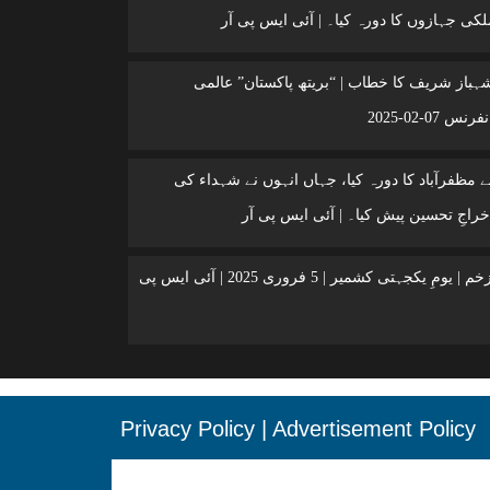
کی جہازوں کا دورہ کیا۔ | آئی ایس پی آر
شہباز شریف کا خطاب | “بریتھ پاکستان” عالمی
 07-02-2025
 مظفرآباد کا دورہ کیا، جہاں انہوں نے شہداء کی
خراجِ تحسین پیش کیا۔ | آئی ایس پی آر
کشمیر ایک زخم | یومِ یکجہتی کشمیر | 5 فروری 2025 | آئی ایس پی
Privacy Policy
|
Advertisement Policy