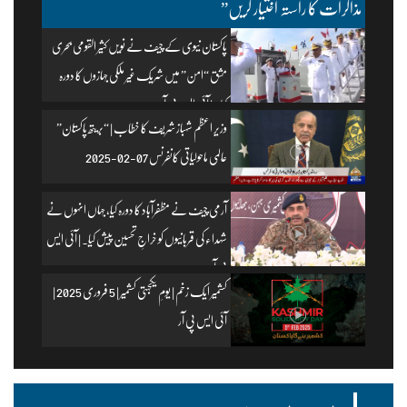
مذاکرات کا راستہ اختیار کریں”
پاکستان نیوی کے چیف نے نویں کثیر القومی بحری
مشق “امن” میں شریک غیر ملکی جہازوں کا دورہ
کیا۔ | آئی ایس پی آر
وزیرِ اعظم شہباز شریف کا خطاب | “بریتھ پاکستان”
عالمی ماحولیاتی کانفرنس 07-02-2025
آرمی چیف نے مظفرآباد کا دورہ کیا، جہاں انہوں نے
شہداء کی قربانیوں کو خراجِ تحسین پیش کیا۔ | آئی ایس
پی آر
کشمیر ایک زخم | یومِ یکجہتی کشمیر | 5 فروری 2025 |
آئی ایس پی آر