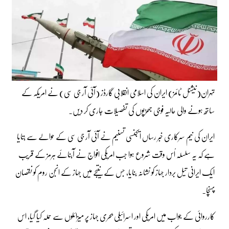
تہران(نیشنل ٹائمز) ایران کی اسلامی انقلابی گارڈز (آئی آر جی سی) نے امریکہ کے
ساتھ ہونے والی حالیہ فوجی جھڑپوں کی تفصیلات جاری کر دیں۔
ایران کی نیم سرکاری خبر رساں ایجنسی تسنیم نے آئی آر جی سی کے حوالے سے بتایا
ہے کہ یہ سلسلہ اُس وقت شروع ہوا جب امریکی افواج نے آبنائے ہرمز کے قریب
ایک ایرانی تیل بردار جہاز کو نشانہ بنایا، جس کے نتیجے میں جہاز کے انجن روم کو نقصان
پہنچا۔
کارروائی کے جواب میں امریکی اور اسرائیلی بحری جہاز پر میزائلوں سے حملہ کیا گیا، اس