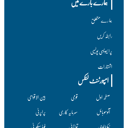
ہمارے بارے میں
ہما رے متعلق
رابطہ کریں
پرا ئیویسی پولسیی
اشتہارات
امپورٹنٹ لنکس
صفحہ اول
قومی
بین الاقوامی
آٹوموبائل
سرمایہ کاری
پراپرٹی
ٹیکنالوجی
توانائی
فوڈ سیکورٹی