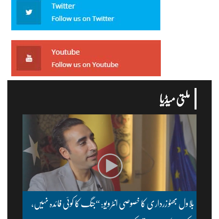
ملتی میڈیا
بلاول بھٹو زرداری کا خصوصی انٹرویو: “جنگ کا کوئی فائدہ نہیں،