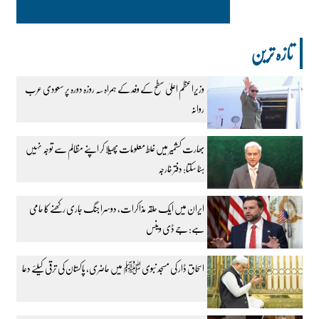
تازہ ترین
وزیراعظم اعلیٰ سطح کے وفد کے ہمراہ سہ روزہ دورہ پر سعودی عرب
روانہ
بھارت کشمیر میں غلط معلومات پھیلا کر اپنے مظالم سے توجہ نہیں
ہٹا سکتا: دفتر خارجہ
ایران میں ایک حلقہ مذاکرات، دوسرا جنگ جاری رکھنے کا حامی
ہے: جے ڈی وینس
اسحاق ڈار کی مسجد نبوی ﷺ میں حاضری، پاکستان کی ترقی کیلئے دعا