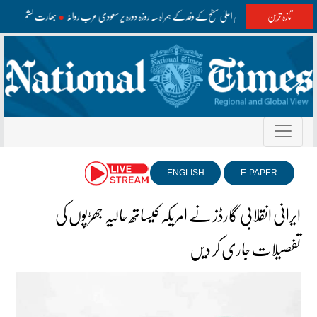
تازہ ترین
وزیراعظم اعلیٰ سطح کے وفد کے ہمراہ سہ روزہ دورہ پر سعودی عرب روانہ
بھارت کشمیر میں غ
ENGLISH
E-PAPER
ایرانی انقلابی گارڈز نے امریکہ کیساتھ حالیہ جھڑپوں کی
تفصیلات جاری کر دیں