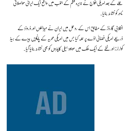
حملے کے بعد امریکی افواج نے جزیرہ قشم کے جنوب میں واقع ایک ایرانی مواصلاتی
ٹاور کو نشانہ بنایا۔
انقلابی گارڈز کے مطابق اس کے ردعمل میں ایران نے میزائلوں اور ڈرونز کے
ذریعے امریکی فضائی اڈے پر حملہ کیا جس میں امریکی بحریہ کے پانچویں بیڑے کے ہیڈ
کوارٹرز اور خطے کے ایک ملک میں موجود ہیلی کاپٹروں کو بھی نشانہ بنایا گیا۔