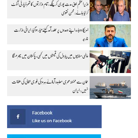
وزیراعظم اپنی مدت پوری کرینگے، تمام وزارتوں کا تھرڈ پارٹی آڈٹ
کرایا جائے: محسن نقوی
امریکا دوبارہ اپنے وعدوں پر عملدرآمد کیلئے تیار ہو گیا: ایرانی وزارت
خارجہ
عالمی منڈیوں میں پٹرول کی قیمتوں میں کمی، پاکستان میں پھر مہنگا
عمان سے ممکنہ بحری معاہدہ آبنائے ہرمز کی فوری بحالی کی ضمانت
نہیں: ایران