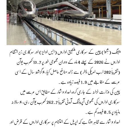
بیجنگ (شِنہوا) چین کے سرکاری ملکیتی اداروں (ایس او ایز) اور سرکاری زیر انتظام
اداروں نے 2026 کے پہلے 4 ماہ کے دوران مجموعی طور پر 13.7 کھرب یوآن
(تقریباً 202 ارب امریکی ڈالر) سے زائد منافع حاصل کیا، جو گزشتہ سال کے اسی
عرصے کے مقابلے میں 1.9 فیصد زیادہ ہے۔
چین کی وزارت خزانہ کے جاری کردہ اعداد و شمار کے مطابق اس عرصے میں
سرکاری اداروں کی مجموعی آپریٹنگ آمدنی تقریباً 262.7 کھرب یوآن رہی، جو سالانہ
بنیاد پر 0.5 فیصد کم ہے۔
اعداد و شمار سے ظاہر ہوتا ہے کہ اپریل کے اختتام پر سرکاری اداروں کے قرض اور