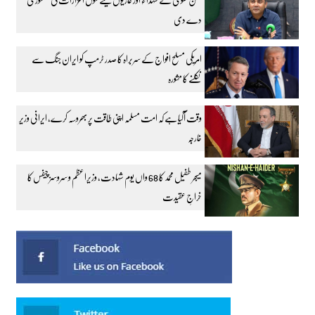
دے دی
امریکی مسلح افواج کے سربراہ کا صدر ٹرمپ کو ایران جنگ سے
نکلنے کا مشورہ
وقت آگیا ہے کہ امت مسلمہ اپنی طاقت پر بھروسہ کرے، ایرانی وزیر
خارجہ
میجر طفیل محمد کا 68 واں یوم شہادت، وزیراعظم و سروسز چیفس کا
خراجِ عقیدت