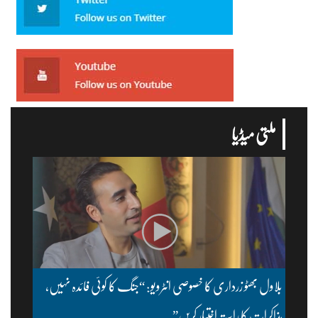
ملتی میڈیا
بلاول بھٹو زرداری کا خصوصی انٹرویو: “جنگ کا کوئی فائدہ نہیں،
مذاکرات کا راستہ اختیار کریں”