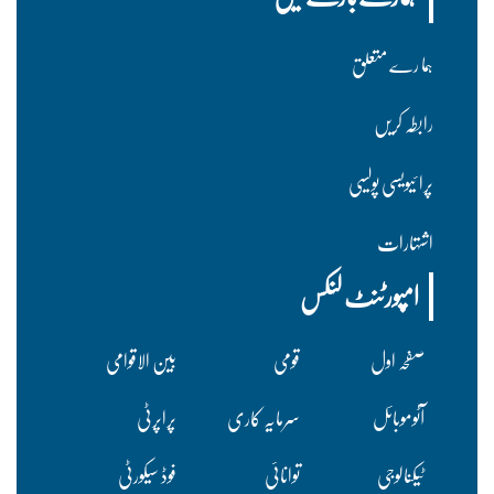
ہما رے متعلق
رابطہ کریں
پرا ئیویسی پولسیی
اشتہارات
امپورٹنٹ لنکس
صفحہ اول
قومی
بین الاقوامی
آٹوموبائل
سرمایہ کاری
پراپرٹی
ٹیکنالوجی
توانائی
فوڈ سیکورٹی