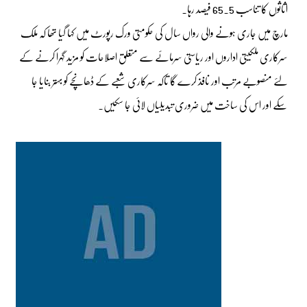
اثاثوں کا تناسب 65.5 فیصد رہا۔
مارچ میں جاری ہونے والی رواں سال کی حکومتی ورک رپورٹ میں کہا گیا تھا کہ ملک
سرکاری ملکیتی اداروں اور ریاستی سرمائے سے متعلق اصلاحات کو مزید گہرا کرنے کے
لئے منصوبے مرتب اور نافذ کرے گا تاکہ سرکاری شعبے کے ڈھانچے کو بہتر بنایا جا
سکے اور اس کی ساخت میں ضروری تبدیلیاں لائی جا سکیں۔