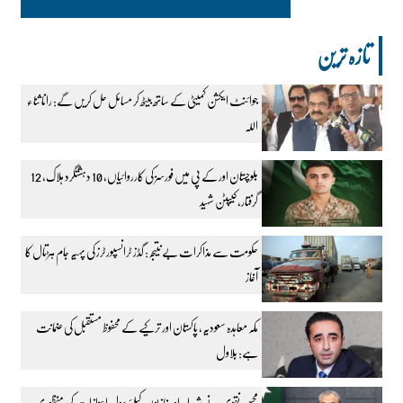
تازہ ترین
جوائنٹ ایکشن کمیٹی کے ساتھ بیٹھ کر مسائل حل کریں گے: رانا ثناء
اللہ
بلوچستان اور کے پی میں فورسز کی کارروائیاں، 10 دہشتگرد ہلاک، 12
گرفتار، کیپٹن شہید
حکومت سے مذاکرات بے نتیجہ: گڈز ٹرانسپورٹرز کی پہیہ جام ہڑتال کا
آغاز
مکہ معاہدہ سعودیہ، پاکستان اور ترکیے کے محفوظ مستقبل کی ضمانت
ہے: بلاول
محسن نقوی نے شہداء اور غازیوں کیلئے سول اعزازات کی منظوری