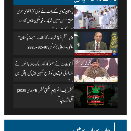
پاکستان نیوی کے چیف نے نویں کثیر القومی بحری
مشق “امن” میں شریک غیر ملکی جہازوں کا دورہ
کیا۔ | آئی ایس پی آر
وزیرِ اعظم شہباز شریف کا خطاب | “بریتھ پاکستان”
عالمی ماحولیاتی کانفرنس 07-02-2025
آرمی چیف نے مظفرآباد کا دورہ کیا، جہاں انہوں نے
شہداء کی قربانیوں کو خراجِ تحسین پیش کیا۔ | آئی ایس
پی آر
کشمیر ایک زخم | یومِ یکجہتی کشمیر | 5 فروری 2025 |
آئی ایس پی آر
ہمارے بارے میں