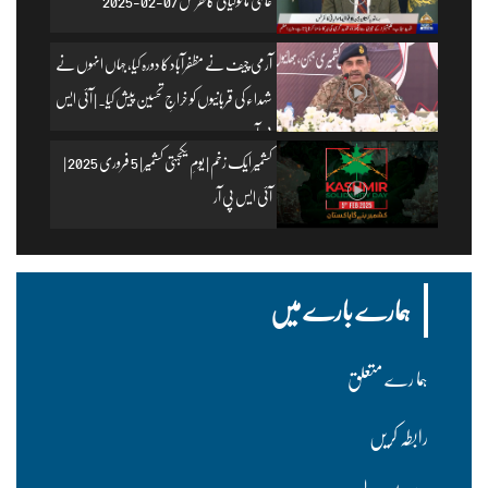
عالمی ماحولیاتی کانفرنس 07-02-2025
آرمی چیف نے مظفرآباد کا دورہ کیا، جہاں انہوں نے
شہداء کی قربانیوں کو خراجِ تحسین پیش کیا۔ | آئی ایس
پی آر
کشمیر ایک زخم | یومِ یکجہتی کشمیر | 5 فروری 2025 |
آئی ایس پی آر
ہمارے بارے میں
ہما رے متعلق
رابطہ کریں