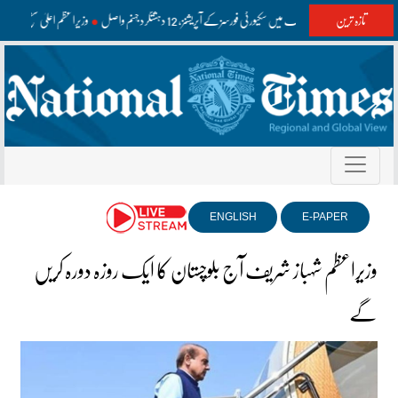
تازہ ترین
واشک اور مستونگ میں سکیورٹی فورسز کے آپریشنز، 12 دہشتگرد جہنم واصل
وزیراعظم اعلیٰ سطح کے
ENGLISH
E-PAPER
وزیراعظم شہباز شریف آج بلوچستان کا ایک روزہ دورہ کریں
گے