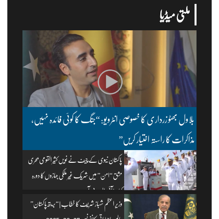
ملتی میڈیا
بلاول بھٹو زرداری کا خصوصی انٹرویو: “جنگ کا کوئی فائدہ نہیں،
مذاکرات کا راستہ اختیار کریں”
پاکستان نیوی کے چیف نے نویں کثیر القومی بحری
مشق “امن” میں شریک غیر ملکی جہازوں کا دورہ
کیا۔ | آئی ایس پی آر
وزیرِ اعظم شہباز شریف کا خطاب | “بریتھ پاکستان”