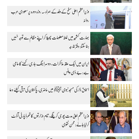
وزیراعظم اعلیٰ سطح کے وفد کے ہمراہ سہ روزہ دورہ پر سعودی عرب
روانہ
بھارت کشمیر میں غلط معلومات پھیلا کر اپنے مظالم سے توجہ نہیں
ہٹا سکتا: دفتر خارجہ
ایران میں ایک حلقہ مذاکرات، دوسرا جنگ جاری رکھنے کا حامی
ہے: جے ڈی وینس
اسحاق ڈار کی مسجد نبوی ﷺ میں حاضری، پاکستان کی ترقی کیلئے دعا
وزیراعظم اپنی مدت پوری کرینگے، تمام وزارتوں کا تھرڈ پارٹی آڈٹ
کرایا جائے: محسن نقوی