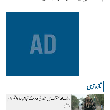
تازہ ترین
واشک اور مستونگ میں سکیورٹی فورسز کے آپریشنز، 12 دہشتگرد جہنم
واصل