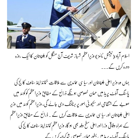
اسلام آباد (نیشنل ٹائمز) وزیراعظم شہباز شریف آج منگل کو بلوچستان کا ایک روزہ
دورہ کریں گے۔۔۔
جہاں وہ وزیر اعلیٰ بلوچستان اور سیاسی عمائدین سے ملاقات ’کمانڈ اینڈ سٹاف کالج کی
پاسنگ آؤٹ پریڈ میں مہمان خصوصی ہونگے ذرائع کے مطابق وزیراعظم کو کوئٹہ میں
صوبے کے انتظامی اور سکیورٹی امور پر بریفنگ دی جائے گی، وزیراعظم کوئٹہ میں وزیر
اعلیٰ بلوچستان اور سیاسی عمائدین سے ملاقات کریں گے ۔ ذرائع کے مطابق وزیراعظم
کے ہمراہ وفاقی وزرا اور اعلیٰ سطح وفد بھی ہو گا، وزیراعظم کمانڈ اینڈ سٹاف کالج کی
پاسنگ آؤٹ پریڈ میں بطور مہمان خصوصی شرکت کریں گے ۔