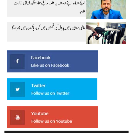
امریکا دوبارہ اپنے وعدوں پر عملدرآمد کیلئے تیار ہو گیا: ایرانی وزارت
خارجہ
عالمی منڈیوں میں پٹرول کی قیمتوں میں کمی، پاکستان میں پھر مہنگا