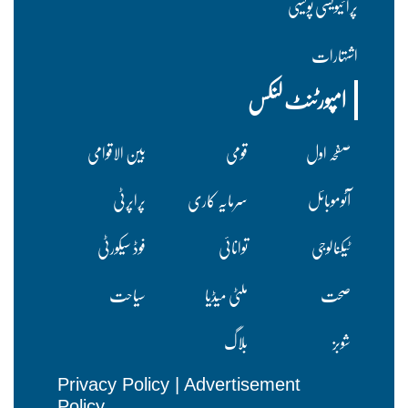
پرا ئیویسی پولسیی
اشتہارات
امپورٹنٹ لنکس
صفحہ اول
قومی
بین الاقوامی
آٹوموبائل
سرمایہ کاری
پراپرٹی
ٹیکنالوجی
توانائی
فوڈ سیکورٹی
صحت
ملٹی میڈیا
سیاحت
شوبز
بلاگ
Privacy Policy
|
Advertisement
Policy