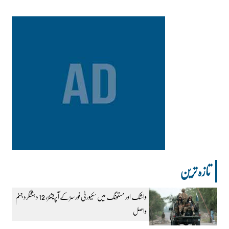
تازہ ترین
واشک اور مستونگ میں سکیورٹی فورسز کے آپریشنز، 12 دہشتگرد جہنم
واصل