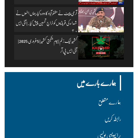
آرمی چیف نے مظفرآباد کا دورہ کیا، جہاں انہوں نے
شہداء کی قربانیوں کو خراجِ تحسین پیش کیا۔ | آئی ایس
پی آر
کشمیر ایک زخم | یومِ یکجہتی کشمیر | 5 فروری 2025 |
آئی ایس پی آر
ہمارے بارے میں
ہما رے متعلق
رابطہ کریں
پرا ئیویسی پولسیی