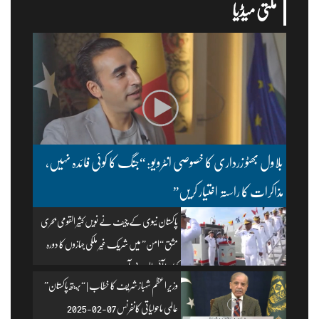
ملتی میڈیا
بلاول بھٹو زرداری کا خصوصی انٹرویو: “جنگ کا کوئی فائدہ نہیں،
مذاکرات کا راستہ اختیار کریں”
پاکستان نیوی کے چیف نے نویں کثیر القومی بحری
مشق “امن” میں شریک غیر ملکی جہازوں کا دورہ
کیا۔ | آئی ایس پی آر
وزیرِ اعظم شہباز شریف کا خطاب | “بریتھ پاکستان”
عالمی ماحولیاتی کانفرنس 07-02-2025