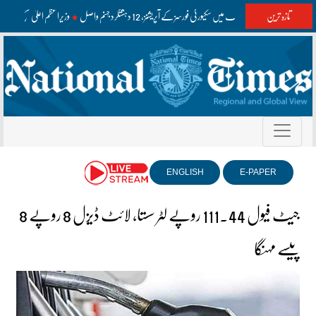
تازہ ترین
واشک اور مستونگ میں سکیورٹی فورسز کے آپریشنز، 12 دہشتگرد جہنم واصل
وزیراعظم اعلیٰ سطح کے
ENGLISH
E-PAPER
جیٹ فیول 111.44 روپے لٹر سستا، لائٹ ڈیزل 8 روپے 8
پیسے مہنگا