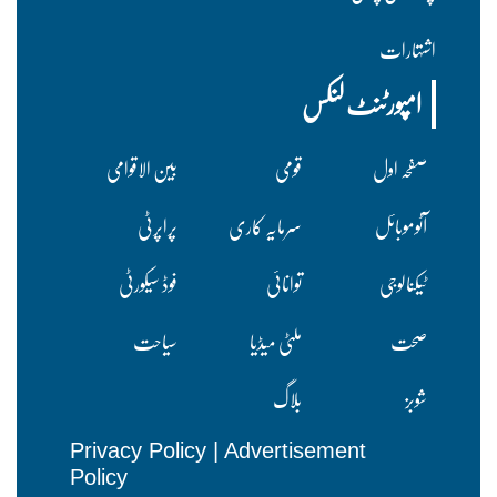
اشتہارات
امپورٹنٹ لنکس
صفحہ اول
قومی
بین الاقوامی
آٹوموبائل
سرمایہ کاری
پراپرٹی
ٹیکنالوجی
توانائی
فوڈ سیکورٹی
صحت
ملٹی میڈیا
سیاحت
شوبز
بلاگ
Privacy Policy
|
Advertisement
Policy