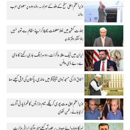
وزیراعظم اعلیٰ سطح کے وفد کے ہمراہ سہ روزہ دورہ پر سعودی عرب
روانہ
بھارت کشمیر میں غلط معلومات پھیلا کر اپنے مظالم سے توجہ نہیں
ہٹا سکتا: دفتر خارجہ
ایران میں ایک حلقہ مذاکرات، دوسرا جنگ جاری رکھنے کا حامی
ہے: جے ڈی وینس
اسحاق ڈار کی مسجد نبوی ﷺ میں حاضری، پاکستان کی ترقی کیلئے دعا
وزیراعظم اپنی مدت پوری کرینگے، تمام وزارتوں کا تھرڈ پارٹی آڈٹ
کرایا جائے: محسن نقوی
امریکا دوبارہ اپنے وعدوں پر عملدرآمد کیلئے تیار ہو گیا: ایرانی وزارت