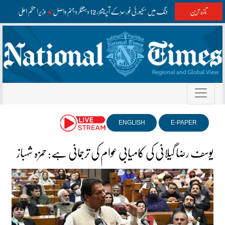
تازہ ترین
واشک اور مستونگ میں سکیورٹی فورسز کے آپریشنز، 12 دہشتگرد جہنم واصل
وزیراعظم اعلیٰ سطح 
ENGLISH
E-PAPER
یوسف رضا گیلانی کی کامیابی عوام کی ترجمانی ہے: حمزہ شہباز