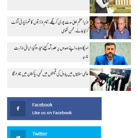
وزیراعظم اپنی مدت پوری کرینگے، تمام وزارتوں کا تھرڈ پارٹی آڈٹ
کرایا جائے: محسن نقوی
امریکا دوبارہ اپنے وعدوں پر عملدرآمد کیلئے تیار ہو گیا: ایرانی وزارت
خارجہ
عالمی منڈیوں میں پٹرول کی قیمتوں میں کمی، پاکستان میں پھر مہنگا