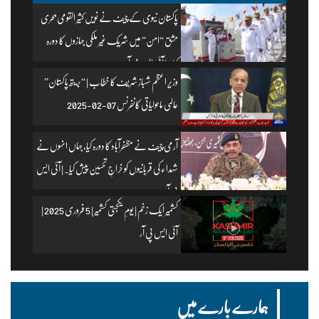
پاکستان نیوی کے چیف نے نویں کثیر القومی بحری
مشق “امن” میں شریک غیر ملکی جہازوں کا دورہ
کیا۔ | آئی ایس پی آر
وزیرِ اعظم شہباز شریف کا خطاب | “بریتھ پاکستان”
عالمی ماحولیاتی کانفرنس 07-02-2025
آرمی چیف نے مظفرآباد کا دورہ کیا، جہاں انہوں نے
شہداء کی قربانیوں کو خراجِ تحسین پیش کیا۔ | آئی ایس
پی آر
کشمیر ایک زخم | یومِ یکجہتی کشمیر | 5 فروری 2025 |
آئی ایس پی آر
ہمارے بارے میں