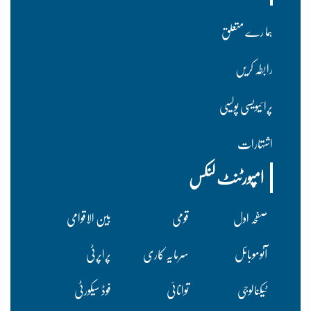
ہما رے متعلق
رابطہ کریں
پرا ئیویسی پولسیی
اشتہارات
امپورٹنٹ لنکس
صفحہ اول
قومی
بین الاقوامی
آٹوموبائل
سرمایہ کاری
پراپرٹی
ٹیکنالوجی
توانائی
فوڈ سیکورٹی