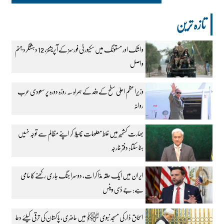
تازہ ترین
واشک اور مستونگ میں سکیورٹی فورسز کے آپریشنز، 12 دہشتگرد جہنم
واصل
وزیراعظم اعلیٰ سطح کے وفد کے ہمراہ سہ روزہ دورہ پر سعودی عرب
روانہ
بھارت کشمیر میں غلط معلومات پھیلا کر اپنے مظالم سے توجہ نہیں
ہٹا سکتا: دفتر خارجہ
ایران میں ایک حلقہ مذاکرات، دوسرا جنگ جاری رکھنے کا حامی
ہے: جے ڈی وینس
اسحاق ڈار کی مسجد نبوی ﷺ میں حاضری، پاکستان کی ترقی کیلئے دعا