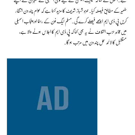
ضمیر کے مطابق فیصلہ کیا۔حمزہ شہباز شریف کا مزید کہنا ہے کہ عوام چند دن انتظار
کریں پی ڈی ایم اچھے فیصلے کرے گی۔مسلم لیگ نون کے رہنما اور پنجاب اسمبلی
میں قائدِ حزبِ اختلاف نے یہ بھی کہا کہ پی ڈی ایم کا اجلاس ہونے والا ہے،
مستقبل کا لائحہ عمل چند دن میں مرتب ہو گا۔