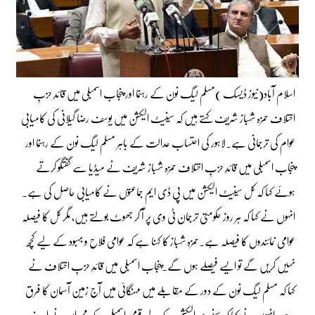
اسلام آباد(نیوز ڈیسک )مسلم لیگ نون کے رہنما اور پنجاب اسمبلی میں قائدِ حزبِ
اختلاف حمزہ شہباز شریف کہتے ہیں کہ سینیٹ الیکشن میں یوسف رضا گیلانی کی کامیابی
عوام کی ترجمانی ہے۔لاہور کی احتساب عدالت کے باہر مسلم لیگ نون کے رہنما اور
پنجاب اسمبلی میں قائدِ حزبِ اختلاف حمزہ شہباز شریف نے میڈیا سے گفتگو کرتے
ہوئے کہا کہ کل سینیٹ الیکشن میں پی ڈی ایم جماعتوں نے کامیابی حاصل کی ہے۔
انہوں نے کہا کہ ہر روز حکومتی ترجمان ٹی وی پر آ کر جھوٹ بولتے ہیں، مگر کل کا فیصلہ
عوامی نمائندوں کا فیصلہ ہے۔حمزہ شہباز کا کہنا ہے کہ عوامی فلاح و بہبود کے لیے کچھ
نہیں کریں گے تو ایسے فیصلے ہوں گے۔پنجاب اسمبلی میں قائدِ حزبِ اختلاف نے
کہا کہ مسلم لیگ نون کے دور کے مقابلے میں مہنگائی میں آج زمین آسمان کا فرق
ہے۔انہوں نے کہا کہ سینیٹ الیکشن کے لیے قومی اسمبلی کے ممبران نے اپنے