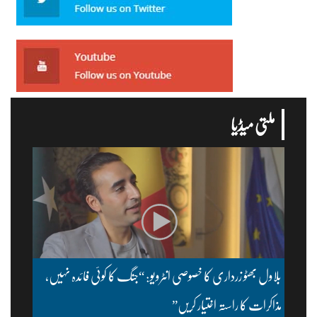
ملتی میڈیا
بلاول بھٹو زرداری کا خصوصی انٹرویو: “جنگ کا کوئی فائدہ نہیں،
مذاکرات کا راستہ اختیار کریں”