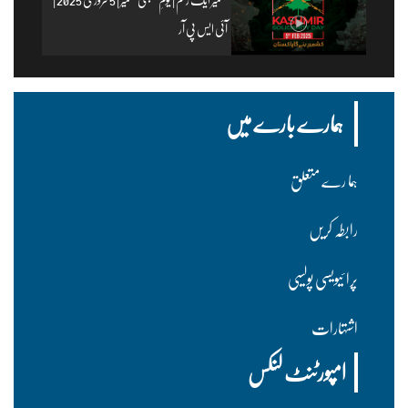
آئی ایس پی آر
ہمارے بارے میں
ہما رے متعلق
رابطہ کریں
پرا ئیویسی پولسیی
اشتہارات
امپورٹنٹ لنکس