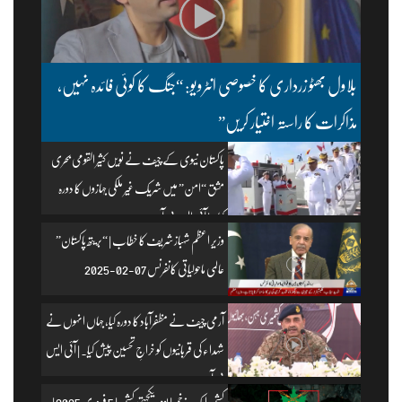
بلاول بھٹو زرداری کا خصوصی انٹرویو: “جنگ کا کوئی فائدہ نہیں،
مذاکرات کا راستہ اختیار کریں”
پاکستان نیوی کے چیف نے نویں کثیر القومی بحری
مشق “امن” میں شریک غیر ملکی جہازوں کا دورہ
کیا۔ | آئی ایس پی آر
وزیرِ اعظم شہباز شریف کا خطاب | “بریتھ پاکستان”
عالمی ماحولیاتی کانفرنس 07-02-2025
آرمی چیف نے مظفرآباد کا دورہ کیا، جہاں انہوں نے
شہداء کی قربانیوں کو خراجِ تحسین پیش کیا۔ | آئی ایس
پی آر
کشمیر ایک زخم | یومِ یکجہتی کشمیر | 5 فروری 2025 |