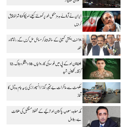
ایران نے آبنائے ہرمز مکمل طور پر کھولنے کیلئے امریکا کو 6 شرائط پیش
کر دیں
جوائنٹ ایکشن کمیٹی کے ساتھ بیٹھ کر مسائل حل کریں گے: رانا ثناء
اللہ
بلوچستان اور کے پی میں فورسز کی کارروائیاں، 10 دہشتگرد ہلاک، 12
گرفتار، کیپٹن شہید
حکومت سے مذاکرات بے نتیجہ: گڈز ٹرانسپورٹرز کی پہیہ جام ہڑتال کا
آغاز
مکہ معاہدہ سعودیہ، پاکستان اور ترکیے کے محفوظ مستقبل کی ضمانت
ہے: بلاول