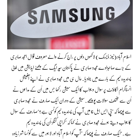
اسلام آباد (نیوز ڈیسک) لاکھوں دلوں پر راج کرنے والے معروف قوال امجد صابری
کے بڑے صاحبزادے مجّدد صابری نے پاکستان سُپر لیگ کے چھٹے ایڈیشن میں اپنی
پسندیدہ ٹیم کے بارے میں بتادیا۔حال ہی میں مجّدد صابری نے اپنے آفیشل
انسٹاگرام اکاؤنٹ پر سوال و جواب کا ایک سیشن رکھا جس میں اُن کے مداحوں نے
اُن سے مختلف سوالات پوچھے۔سیشن کے دوران ایک صارف نے مجّدد صابری
سے پوچھا کہ ’پی ایس ایل 6 میں آپ کی پسندیدہ ٹیم کونسی ہے؟‘صارف کے سوال
کا جواب دیتے ہوئے مجّدد صابری نے کہا کہ ’کراچی کنگز اُن کی پسندیدہ ٹیم
ہے۔‘ایک صارف نے پوچھا کہ ’آپ کو اسلام آباد اور لاہور میں سے کونسا شہر زیادہ