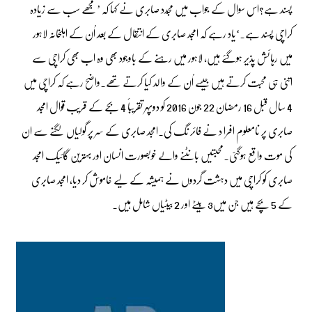
پسند ہے؟اس سوال کے جواب میں مجّدد صابری نے کہا کہ ’مجھے سب سے زیادہ
کراچی پسند ہے۔‘یاد رہے کہ امجد صابری کے انتقال کے بعد اُن کے اہلخانہ لاہور
میں رہائش پذیر ہوگئے ہیں، لاہور میں رہنے کے باوجود بھی وہ اب بھی کراچی سے
اتنی ہی محبت کرتے ہیں جیسے اُن کے والد کیا کرتے تھے۔واضح رہے کہ کراچی میں
4 سال قبل 16 رمضان 22 جون 2016 کو دوپہر تقریباََ 4 بجے کے قریب قوال امجد
صابری پر نامعلوم افرا د نے فائر نگ کی۔امجد صابری کے سر پر گولیاں لگنے سے ان
کی موت واقع ہوگئی۔محبتیں بانٹنے والے خوبصورت انسان اور بہترین گائیک امجد
صابری کو کراچی میں دہشت گردوں نے ہمیشہ کے لیے خاموش کر دیا، امجد صابری
کے 5 بچے ہیں جن میں3 بیٹے اور 2 بیٹیاں شامل ہیں۔