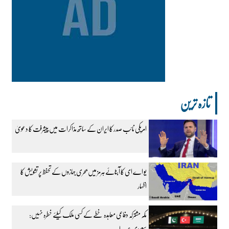
تازہ ترین
امریکی نائب صدر کا ایران کے ساتھ مذاکرات میں پیشرفت کا دعویٰ
یو اے ای کا آبنائے ہرمز میں بحری جہازوں کے تحفظ پر تشویش کا
اظہار
مکہ مشترکہ دفاعی معاہدہ خطے کے کسی ملک کیلئے خطرہ نہیں:
سعودی عہدیدار