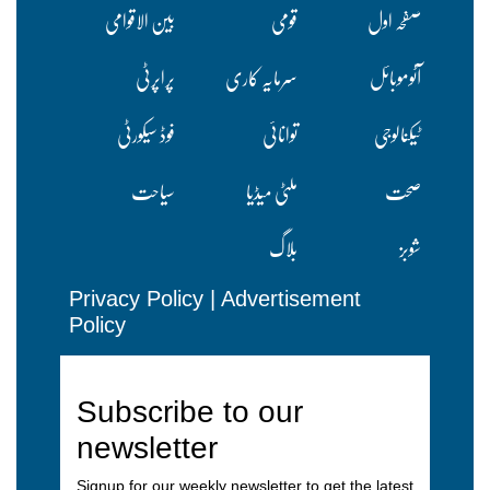
صفحہ اول
قومی
بین الاقوامی
آٹوموبائل
سرمایہ کاری
پراپرٹی
ٹیکنالوجی
توانائی
فوڈ سیکورٹی
صحت
ملٹی میڈیا
سیاحت
شوبز
بلاگ
Privacy Policy
|
Advertisement
Policy
Subscribe to our
newsletter
Signup for our weekly newsletter to get the latest