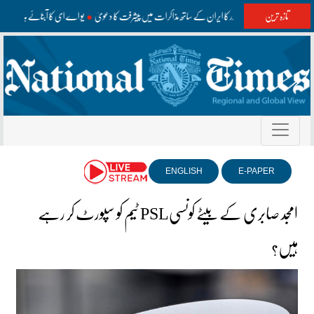
تازہ ترین
امریکی نائب صدر کا ایران کے ساتھ مذاکرات میں پیشرفت کا دعویٰ
یو اے ای کا آبنائے ہرمز می
ENGLISH
E-PAPER
امجد صابری کے بیٹے کونسیPSL ٹیم کو سپورٹ کر رہے
ہیں؟