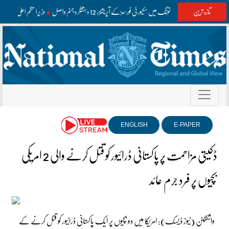
تازہ ترین
واشک اور مستونگ میں سکیورٹی فورسز کے آپریشنز، 12 دہشتگرد جہنم واصل
وزیراعظم اعلیٰ سطح 
ENGLISH
E-PAPER
ڈکیتی مزاحمت پر پاکستانی ڈرائیور کو قتل کرنے والی 2 امریکی
بچیوں پر فرد جرم عائد
واشنگٹن (نیوز ڈیسک): امریکا میں دو بچیوں پر ایک پاکستانی ڈرائیور کو قتل کرنے کے