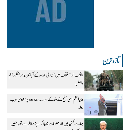
تازہ ترین
واشک اور مستونگ میں سکیورٹی فورسز کے آپریشنز، 12 دہشتگرد جہنم
واصل
وزیراعظم اعلیٰ سطح کے وفد کے ہمراہ سہ روزہ دورہ پر سعودی عرب
روانہ
بھارت کشمیر میں غلط معلومات پھیلا کر اپنے مظالم سے توجہ نہیں