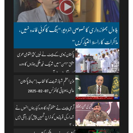
بلاول بھٹو زرداری کا خصوصی انٹرویو: “جنگ کا کوئی فائدہ نہیں،
مذاکرات کا راستہ اختیار کریں”
پاکستان نیوی کے چیف نے نویں کثیر القومی بحری
مشق “امن” میں شریک غیر ملکی جہازوں کا دورہ
کیا۔ | آئی ایس پی آر
وزیرِ اعظم شہباز شریف کا خطاب | “بریتھ پاکستان”
عالمی ماحولیاتی کانفرنس 07-02-2025
آرمی چیف نے مظفرآباد کا دورہ کیا، جہاں انہوں نے
شہداء کی قربانیوں کو خراجِ تحسین پیش کیا۔ | آئی ایس
پی آر