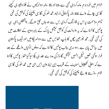
الزام میں فرد جرم عائد کردی گئی ہے،13 اور 15 سالہ دو لڑکیوں نے فوڈ دیلیوری کیلئے
گاڑی چلانے والے 66سالہ پاکستانی ڈرائیور محمد انور کی گاڑی چھیننے کی کوشش کی تھی
تاہم مزاحمت پر اس پر فائرنگ کردی جس سے وہ جاں بحق ہوگئے۔واشنگٹن ڈی سی
پولیس کا کہنا ہے کہ یہ واردات کی کوشش نیشنل پارک کے باہر دوپہر کے اوقات میں
کی گئی تھی۔محمد انور تین بچوں کا باپ تھاجس میں سے دو امریکا میں اور ایک پاکستان
میں رہائش پذیر ہے۔دوسری جانب پولیس کاکہنا ہے کہ دونوں لڑکیاں واقعے کے بعد
فرار ہوگئی تھیں لیکن انہیں نیشنل گارڈز کی مدد سے جلد ہی پکڑ لیا گیا تھا۔ پولیس کاکہنا
ہے کہ جنوبی کیپیٹول اسٹریٹ کے قریب این اینڈ وان ایس ای میں محمد انور کی گاڑی
شام ساڑھے 4 بجے چھیننے کی کوشش کی گئی تھی۔