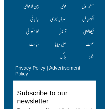
صفحہ اول
قومی
بین الاقوامی
آٹوموبائل
سرمایہ کاری
پراپرٹی
ٹیکنالوجی
توانائی
فوڈ سیکورٹی
صحت
ملٹی میڈیا
سیاحت
شوبز
بلاگ
Privacy Policy
|
Advertisement
Policy
Subscribe to our
newsletter