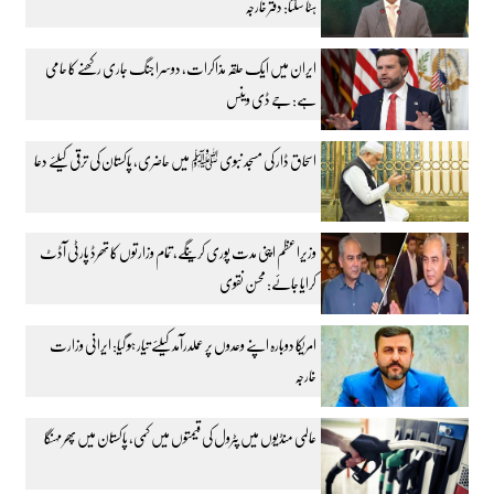
ہٹا سکتا: دفتر خارجہ
ایران میں ایک حلقہ مذاکرات، دوسرا جنگ جاری رکھنے کا حامی
ہے: جے ڈی وینس
اسحاق ڈار کی مسجد نبوی ﷺ میں حاضری، پاکستان کی ترقی کیلئے دعا
وزیراعظم اپنی مدت پوری کرینگے، تمام وزارتوں کا تھرڈ پارٹی آڈٹ
کرایا جائے: محسن نقوی
امریکا دوبارہ اپنے وعدوں پر عملدرآمد کیلئے تیار ہو گیا: ایرانی وزارت
خارجہ
عالمی منڈیوں میں پٹرول کی قیمتوں میں کمی، پاکستان میں پھر مہنگا