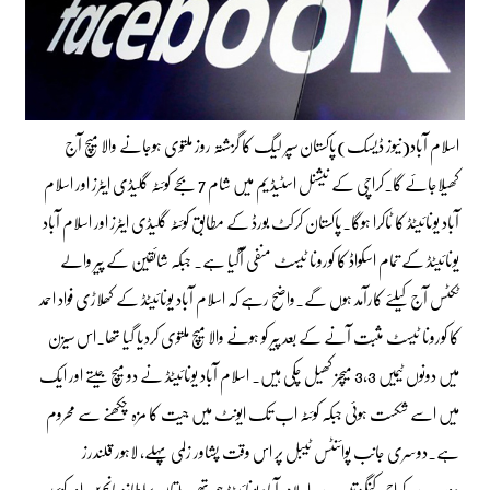
اسلام آباد(نیوز ڈیسک)پاکستان سپر لیگ کا گزشتہ روز ملتوی ہوجانے والا میچ آج
کھیلاجائے گا۔کراچی کے نیشنل اسٹیڈیم میں شام 7 بجے کوئٹہ گلیڈی ایٹرز اور اسلام
آباد یونائیٹڈ کا ٹاکرا ہوگا۔پاکستان کرکٹ بورڈ کے مطابق کوئٹہ گلیڈی ایٹرز اور اسلام آباد
یونائیٹڈ کے تمام اسکواڈ کا کورونا ٹیسٹ منفی آگیا ہے۔ جبکہ شائقین کے پیر والے
ٹکٹس آج کیلئے کارآمد ہوں گے۔واضح رہے کہ اسلام آباد یونائیٹڈ کے کھلاڑی فواد احمد
کا کورونا ٹیسٹ مثبت آنے کے بعد پیر کو ہونے والا میچ ملتوی کردیا گیا تھا۔اس سیزن
میں دونوں ٹیمیں 3،3 میچز کھیل چکی ہیں۔ اسلام آباد یونائیٹڈ نے دو میچ جیتے اور ایک
میں اسے شکست ہوئی جبکہ کوئٹہ اب تک ایونٹ میں جیت کا مزہ چکھنے سے محروم
ہے۔دوسری جانب پوائنٹس ٹیبل پر اس وقت پشاور زلمی پہلے، لاہور قلندرز
دوسرے، کراچی کنگز تیسرے، اسلام آباد یونائیٹڈ چوتھے، ملتان سلطانز پانچویں اور کوئٹہ