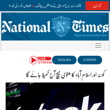
تازہ ترین
آزاد کشمیر الیکشن کا تیسرا مرحلہ: باغ اور حویلی کے 4 حلقوں پر پولنگ
بلوچستان: فورسز کی کارروائیاں، فتن
ENGLISH
E-PAPER
کوئٹہ اور اسلام آباد کا ملتوی میچ آج کھیلا جائے گا