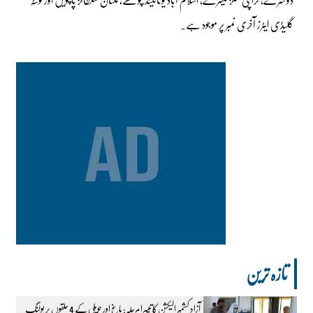
گلیڈی ایٹرز آخری نمبر پر موجود ہے۔
تازہ ترین
آزاد کشمیر الیکشن کا تیسرا مرحلہ: باغ اور حویلی کے 4 حلقوں پر پولنگ