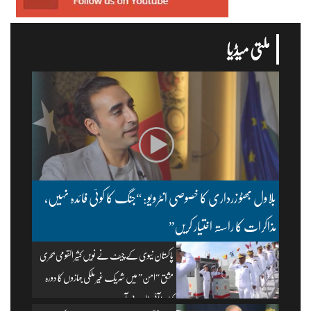
ملتی میڈیا
بلاول بھٹو زرداری کا خصوصی انٹرویو: “جنگ کا کوئی فائدہ نہیں،
مذاکرات کا راستہ اختیار کریں”
پاکستان نیوی کے چیف نے نویں کثیر القومی بحری
مشق “امن” میں شریک غیر ملکی جہازوں کا دورہ
کیا۔ | آئی ایس پی آر