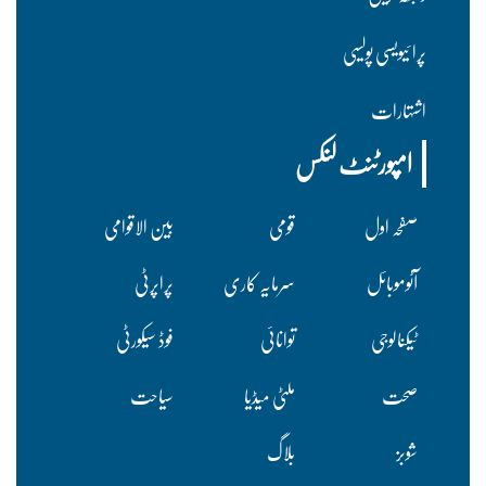
پرا ئیویسی پولسیی
اشتہارات
امپورٹنٹ لنکس
صفحہ اول
قومی
بین الاقوامی
آٹوموبائل
سرمایہ کاری
پراپرٹی
ٹیکنالوجی
توانائی
فوڈ سیکورٹی
صحت
ملٹی میڈیا
سیاحت
شوبز
بلاگ