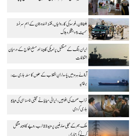
بلوچستان: فورسز کی کارروائیاں، فتنہ الہندوستان کے اہم سرغنہ
سمیت 5 دہشتگرد ہلاک
ایران جنگ کے مستقبل پر امریکی کابینہ اور مسلح افواج کے درمیان
اختلافات
آبنائے ہرمز میں پاسدارانِ انقلاب کے حملوں کا سسلہ جاری ہے:
برطانیہ
خراب صحت کی افواہیں: ایرانی میڈیا نے مجتبیٰ خامنہ ای کی ویڈیو
جاری کردی
ملک بھر کے بجلی صارفین پر مزید 23 ارب روپے کا بوجھ منتقل
کرنے کی تیاری