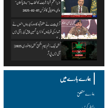
وزیرِ اعظم شہباز شریف کا خطاب | “بریتھ پاکستان”
عالمی ماحولیاتی کانفرنس 07-02-2025
آرمی چیف نے مظفرآباد کا دورہ کیا، جہاں انہوں نے
شہداء کی قربانیوں کو خراجِ تحسین پیش کیا۔ | آئی ایس
پی آر
کشمیر ایک زخم | یومِ یکجہتی کشمیر | 5 فروری 2025 |
آئی ایس پی آر
ہمارے بارے میں
ہما رے متعلق
رابطہ کریں