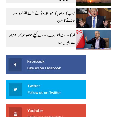
ٹرمپ کا ایران پر نئی فوجی کارروائی کے بجائے اقتصادی دباؤ
بڑھانے کا اعلان
امریکا مفاہمت اختیار کرے، معاہدے کیلئے موجودہ صورتحال بہترین
ہے: ایرانی صدر