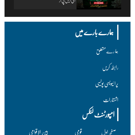
آئی ایس پی آر
ہمارے بارے میں
ہما رے متعلق
رابطہ کریں
پرا ئیویسی پولسیی
اشتہارات
امپورٹنٹ لنکس
صفحہ اول
قومی
بین الاقوامی