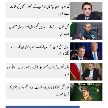
مکہ معاہدہ سعودیہ، پاکستان اور ترکیے کے محفوظ مستقبل کی ضمانت
ہے: بلاول
محسن نقوی نے شہداء اور غازیوں کیلئے سول اعزازات کی منظوری
دے دی
امریکی مسلح افواج کے سربراہ کا صدر ٹرمپ کو ایران جنگ سے
نکلنے کا مشورہ
وقت آگیا ہے کہ امت مسلمہ اپنی طاقت پر بھروسہ کرے، ایرانی وزیر
خارجہ
میجر طفیل محمد کا 68 واں یوم شہادت، وزیراعظم و سروسز چیفس کا
خراجِ عقیدت