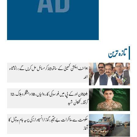
تازہ ترین
جوائنٹ ایکشن کمیٹی کے ساتھ بیٹھ کر مسائل حل کریں گے: رانا ثناء
اللہ
بلوچستان اور کے پی میں فورسز کی کارروائیاں، 10 دہشتگرد ہلاک، 12
گرفتار، کیپٹن شہید
حکومت سے مذاکرات بے نتیجہ: گڈز ٹرانسپورٹرز کی پہیہ جام ہڑتال کا
آغاز