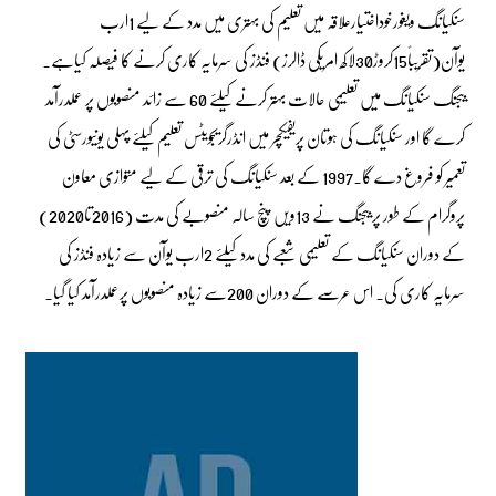
سنکیانگ ویغورخوداختیارعلاقہ میں تعلیم کی بہتری میں مدد کے لیے 1ارب
یوآن(تقریباً15کروڑ30لاکھ امریکی ڈالرز) فنڈز کی سرمایہ کاری کرنے کا فیصلہ کیاہے۔
بیجنگ سنکیانگ میں تعلیمی حالات بہتر کرنے کیلئے 60 سے زائد منصوبوں پر عملدرآمد
کرے گا اور سنکیانگ کی ہوتان پریفیکچر میں انڈرگریجویٹس تعلیم کیلئے پہلی یونیورسٹی کی
تعمیر کو فروغ دے گا۔1997 کے بعد سنکیانگ کی ترقی کے لیے متوازی معاون
پروگرام کے طور پر بیجنگ نے 13ویں پنچ سالہ منصوبے کی مدت (2016تا2020)
کے دوران سنکیانگ کے تعلیمی شعبے کی مدد کیلئے 2ارب یوآن سے زیادہ فنڈز کی
سرمایہ کاری کی۔ اس عرصے کے دوران 200سے زیادہ منصوبوں پرعملدرآمد کیا گیا۔