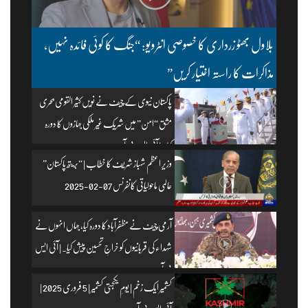
بلاول بھٹو زرداری کا خصوصی انٹرویو: “جنگ کا کوئی فائدہ نہیں،
مذاکرات کا راستہ اختیار کریں”
پاکستان نیوی کے چیف نے نویں کثیر القومی بحری
مشق “امن” میں شریک غیر ملکی جہازوں کا دورہ
کیا۔ | آئی ایس پی آر
وزیرِ اعظم شہباز شریف کا خطاب | “بریتھ پاکستان”
عالمی ماحولیاتی کانفرنس 07-02-2025
آرمی چیف نے مظفرآباد کا دورہ کیا، جہاں انہوں نے
شہداء کی قربانیوں کو خراجِ تحسین پیش کیا۔ | آئی ایس
پی آر
کشمیر ایک زخم | یومِ یکجہتی کشمیر | 5 فروری 2025 |