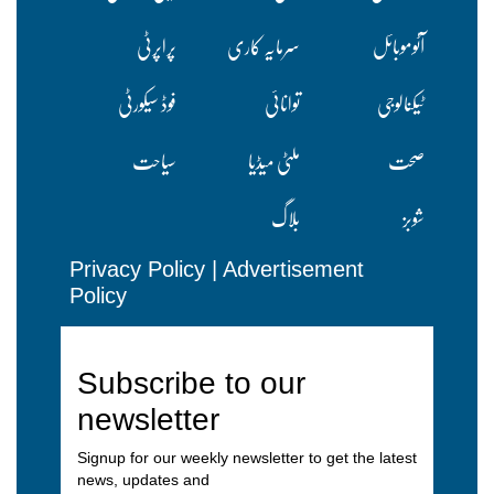
آٹوموبائل
سرمایہ کاری
پراپرٹی
ٹیکنالوجی
توانائی
فوڈ سیکورٹی
صحت
ملٹی میڈیا
سیاحت
شوبز
بلاگ
Privacy Policy
|
Advertisement
Policy
Subscribe to our
newsletter
Signup for our weekly newsletter to get the latest
news, updates and