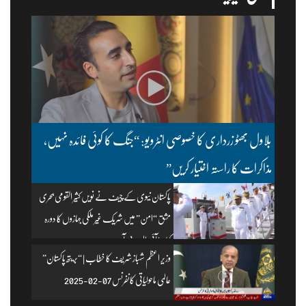
بلاول بھٹو زرداری کا خصوصی انٹرویو: “جنگ کا کوئی فائدہ نہیں،
مذاکرات کا راستہ اختیار کریں”
پاکستان نیوی کے چیف نے نویں کثیر القومی بحری
مشق “امن” میں شریک غیر ملکی جہازوں کا دورہ
کیا۔ | آئی ایس پی آر
وزیرِ اعظم شہباز شریف کا خطاب | “بریتھ پاکستان”
عالمی ماحولیاتی کانفرنس 07-02-2025