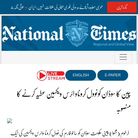
تازہ ترین
عمان سے ممکنہ بحری معاہدہ آبنائے ہرمز کی فوری بحالی کی ضمانت نہیں: ایران
حوثی ناکہ بندی ک
ENGLISH
E-PAPER
چین کا سوڈان کو نوول کروناو ائرس ویکسین عطیہ کرنے کا
منصوبہ
خرطوم (شِنہوا) چینی حکومت سوڈان کو سائنو فارم کی نوول کرونا وائرس ویکسین کی ایک