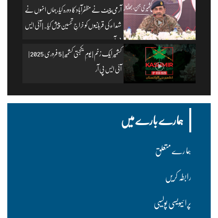
آرمی چیف نے مظفرآباد کا دورہ کیا، جہاں انہوں نے
شہداء کی قربانیوں کو خراجِ تحسین پیش کیا۔ | آئی ایس
پی آر
کشمیر ایک زخم | یومِ یکجہتی کشمیر | 5 فروری 2025 |
آئی ایس پی آر
ہمارے بارے میں
ہما رے متعلق
رابطہ کریں
پرا ئیویسی پولسیی