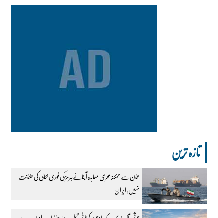
تازہ ترین
عمان سے ممکنہ بحری معاہدہ آبنائے ہرمز کی فوری بحالی کی ضمانت
نہیں: ایران
حوثی ناکہ بندی کے باوجود پاکستانی تیل بردار جہاز باب المندب سے