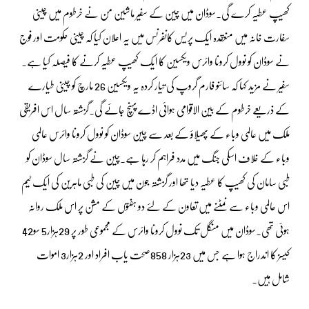
کھیپ عطیہ کرے گی۔سوڈان میں چین کے سفیر ماشین مِن نے خرطوم میں چینی
سفارت خانہ میں منعقدہ ایک پریس کانفرنس میں یہ اعلان کیا کہ چینی حکومت اور فوج
نے سوڈان کو نوول کرونا وائرس ویکسین کا ایک کھیپ عطیہ کرنے کا فیصلہ کیا ہے۔
سفیر نے مزید کہا کہ سائنو فارم گروپ کی تیار کردہ یہ ویکسین 26 مارچ کو چینی طیارے
کے ذریعے خرطوم کے بین الاقوامی ہوائی اڈے پہنچ جائے گی۔گزشتہ سال اس افریقی
ملک میں عالمی وباء کے پھیلاؤ کے بعد سے چین سوڈان کو نوول کرونا وائرس عالمی
وباء کے خلاف اسکی جنگ میں مدد فراہم کر رہا ہے۔چین نے گزشتہ سال سوڈان کو
طبی سامان کی کھیپ کا عطیہ دیا تھا اور گزشتہ جون میں چین کی طبی ماہرین کی ایک ٹیم
اس عالمی وباء سے نمٹنے میں تعاون کے لئے دو ہفتوں کے مشن پر اس ملک روانہ
ہوئی تھی۔سوڈان میں منگل تک نوول کرونا وائرس کے مجموعی طور پر 29ہزار5 سو42
کیسز کا اندراج ہوا ہے جس میں 23ہزار 858صحت یاب افراد اور 2ہزار3 اموات
شامل ہیں۔