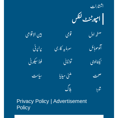
اشتہارات
امپورٹنٹ لنکس
صفحہ اول
قومی
بین الاقوامی
آٹوموبائل
سرمایہ کاری
پراپرٹی
ٹیکنالوجی
توانائی
فوڈ سیکورٹی
صحت
ملٹی میڈیا
سیاحت
شوبز
بلاگ
Privacy Policy
|
Advertisement
Policy