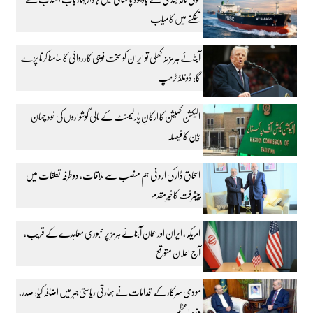
نکلنے میں کامیاب
آبنائے ہرمز نہ کھلی تو ایران کو سخت فوجی کارروائی کا سامنا کرنا پڑے
گا: ڈونلڈ ٹرمپ
الیکشن کمیشن کا ارکانِ پارلیمنٹ کے مالی گوشواروں کی خود چھان
بین کا فیصلہ
اسحاق ڈار کی اردنی ہم منصب سے ملاقات، دوطرفہ تعلقات میں
پیشرفت کا خیرمقدم
امریکہ، ایران اور عمان آبنائے ہرمز پر عبوری معاہدے کے قریب،
آج اعلان متوقع
مودی سرکار کے اقدامات نے بھارتی ریاستی جبر میں اضافہ کیا: صدر،
وزیراعظم