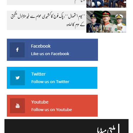
’’یوم استحصال‘‘: پاک فوج کا کشمیری عوام سے غیر متزلزل یکجہتی
کے عزم کا اعادہ
ملتی میڈیا