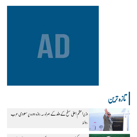
تازہ ترین
وزیراعظم اعلیٰ سطح کے وفد کے ہمراہ سہ روزہ دورہ پر سعودی عرب
روانہ