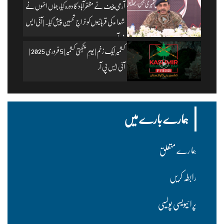
آرمی چیف نے مظفرآباد کا دورہ کیا، جہاں انہوں نے
شہداء کی قربانیوں کو خراجِ تحسین پیش کیا۔ | آئی ایس
پی آر
کشمیر ایک زخم | یومِ یکجہتی کشمیر | 5 فروری 2025 |
آئی ایس پی آر
ہمارے بارے میں
ہما رے متعلق
رابطہ کریں
پرا ئیویسی پولسیی