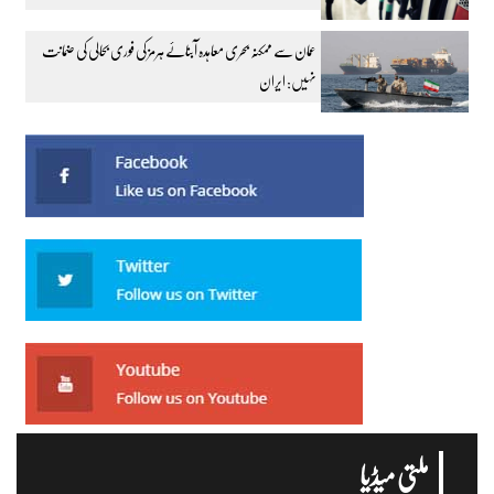
عمان سے ممکنہ بحری معاہدہ آبنائے ہرمز کی فوری بحالی کی ضمانت
نہیں: ایران
ملتی میڈیا