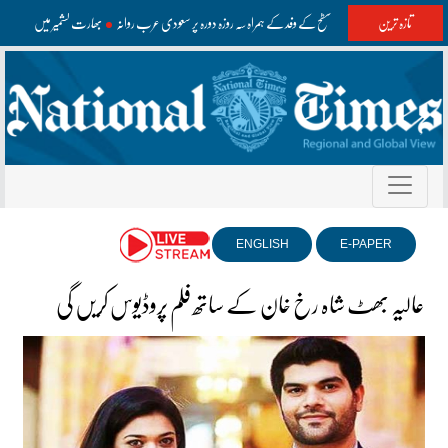
تازہ ترین
وزیراعظم اعلیٰ سطح کے وفد کے ہمراہ سہ روزہ دورہ پر سعودی عرب روانہ
بھارت کشمیر میں غلط معل
ENGLISH
E-PAPER
عالیہ بھٹ شاہ رخ خان کے ساتھ فلم پروڈیوس کریں گی