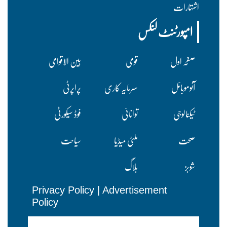
اشتہارات
امپورٹنٹ لنکس
صفحہ اول
قومی
بین الاقوامی
آٹوموبائل
سرمایہ کاری
پراپرٹی
ٹیکنالوجی
توانائی
فوڈ سیکورٹی
صحت
ملٹی میڈیا
سیاحت
شوبز
بلاگ
Privacy Policy
|
Advertisement
Policy