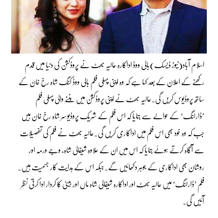
اسلام آباد(نیوز ڈیسک)بالی ووڈ اداکارہ عالیہ بھٹ نے پروڈکشن کی دنیا میں قدم
رکھنے کے اعلان کے بعد کہا ہے کہ وہ اپنی پہلی فلم بالی ووڈ کنگ شاہ رخ خان کے
ساتھ پروڈیوس کریں گی۔عالیہ بھٹ نے اپنی پروڈکشن میں بننے والی پہلی فلم
’ڈارلنگ‘ کے حوالے سے بتایا کہ اس فلم کے شریک پروڈیوسر شاہ رخ خان ہیں
جب کہ وہ خود بھی اس فلم میں اداکاری کریں گی۔عالیہ بھٹ نے فلم کی تفصیلات
سے آگاہ کرتے ہوئے بتایا کہ اس میں ان کے علاوہ شیفالی شاہ، وجے ورمہ اور
روشان بھی اداکاری کے جوہر دکھائیں گے۔جبکہ اس کے ہدایت کار جسمیت ہیں۔
فلم ’ڈارلنگ‘ میں عالیہ بھٹ اور اداکارہ شیفالی شاہ ماں اور بیٹی کا کردار ادا کرتی نظر
آئیں گی۔