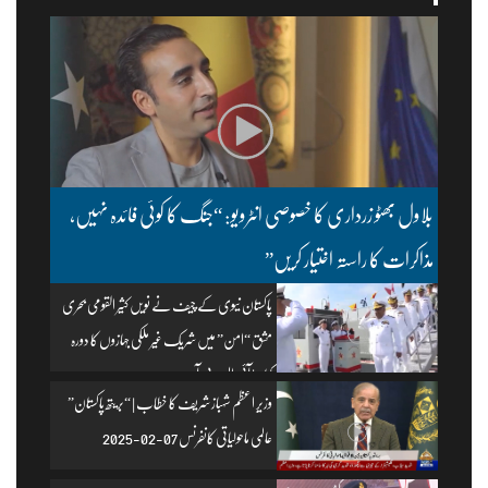
بلاول بھٹو زرداری کا خصوصی انٹرویو: “جنگ کا کوئی فائدہ نہیں،
مذاکرات کا راستہ اختیار کریں”
پاکستان نیوی کے چیف نے نویں کثیر القومی بحری
مشق “امن” میں شریک غیر ملکی جہازوں کا دورہ
کیا۔ | آئی ایس پی آر
وزیرِ اعظم شہباز شریف کا خطاب | “بریتھ پاکستان”
عالمی ماحولیاتی کانفرنس 07-02-2025