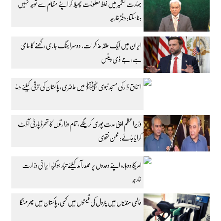
بھارت کشمیر میں غلط معلومات پھیلا کر اپنے مظالم سے توجہ نہیں
ہٹا سکتا: دفتر خارجہ
ایران میں ایک حلقہ مذاکرات، دوسرا جنگ جاری رکھنے کا حامی
ہے: جے ڈی وینس
اسحاق ڈار کی مسجد نبوی ﷺ میں حاضری، پاکستان کی ترقی کیلئے دعا
وزیراعظم اپنی مدت پوری کرینگے، تمام وزارتوں کا تھرڈ پارٹی آڈٹ
کرایا جائے: محسن نقوی
امریکا دوبارہ اپنے وعدوں پر عملدرآمد کیلئے تیار ہو گیا: ایرانی وزارت
خارجہ
عالمی منڈیوں میں پٹرول کی قیمتوں میں کمی، پاکستان میں پھر مہنگا