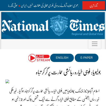
تازہ ترین
عمان سے ممکنہ بحری معاہدہ آبنائے ہرمز کی فوری بحالی کی ضمانت نہیں: ایران
حوثی ناکہ بندی ک
ENGLISH
E-PAPER
بولیویا: فوجی طیارہ رہائشی عمارت پر گر کر تباہ
اسلام آباد(نیوز ڈیسک)بولیویا میں فوجی طیارہ رہائشی عمارت پر گر کرتباہ ہو گیا۔غیر ملکی
خبر رساں ایجنسی کے مطابق فوجی طیارہ گرنے سے ایک شخص ہلاک اور 2 زخمی ہو