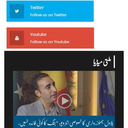
ملتی میڈیا
بلاول بھٹو زرداری کا خصوصی انٹرویو: “جنگ کا کوئی فائدہ نہیں،