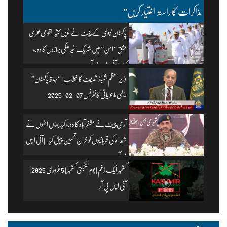
مذاکرات کا راستہ اختیار کریں”
پاکستان نیوی کے چیف نے نویں کثیر القومی بحری
مشق “امن” میں شریک غیر ملکی جہازوں کا دورہ
کیا۔ | آئی ایس پی آر
وزیرِ اعظم شہباز شریف کا خطاب | “بریتھ پاکستان”
عالمی ماحولیاتی کانفرنس 07-02-2025
آرمی چیف نے مظفرآباد کا دورہ کیا، جہاں انہوں نے
شہداء کی قربانیوں کو خراجِ تحسین پیش کیا۔ | آئی ایس
پی آر
کشمیر ایک زخم | یومِ یکجہتی کشمیر | 5 فروری 2025 |
آئی ایس پی آر