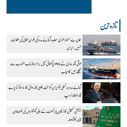
تازہ ترین
عمان سے ممکنہ بحری معاہدہ آبنائے ہرمز کی فوری بحالی کی ضمانت
نہیں: ایران
حوثی ناکہ بندی کے باوجود پاکستانی تیل بردار جہاز باب المندب سے
نکلنے میں کامیاب
آبنائے ہرمز نہ کھلی تو ایران کو سخت فوجی کارروائی کا سامنا کرنا پڑے
گا: ڈونلڈ ٹرمپ
الیکشن کمیشن کا ارکانِ پارلیمنٹ کے مالی گوشواروں کی خود چھان
بین کا فیصلہ