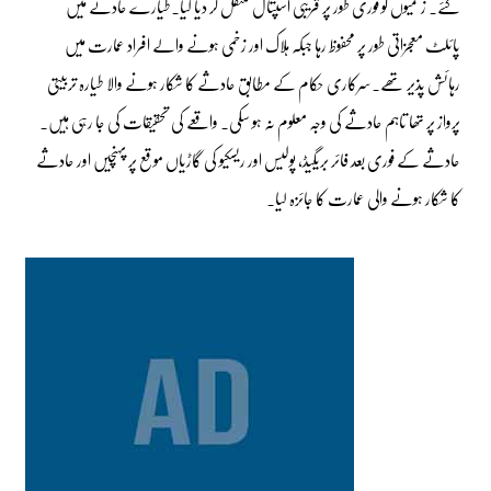
گئے۔ زخمیوں کو فوری طور پر قریبی اسپتال منتقل کر دیا گیا۔طیارے حادثے میں
پائلٹ معجزاتی طور پر محفوظ رہا جبکہ ہلاک اور زخمی ہونے والے افراد عمارت میں
رہائش پذیر تھے۔سرکاری حکام کے مطابق حادثے کا شکار ہونے والا طیارہ تربیتی
پرواز پر تھا تاہم حادثے کی وجہ معلوم نہ ہو سکی۔ واقعے کی تحقیقات کی جا رہی ہیں۔
حادثے کے فوری بعد فائر بریگیڈ، پولیس اور ریسکیو کی گاڑیاں موقع پر پہنچیں اور حادثے
کا شکار ہونے والی عمارت کا جائزہ لیا۔