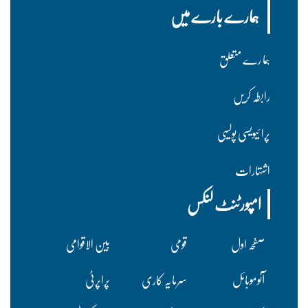
ہمارے بارے میں
ہما رے متعلق
رابطہ کریں
پرا ئیویسی پولسیی
اشتہارات
امپورٹنٹ لنکس
صفحہ اول
قومی
بین الاقوامی
آٹوموبائل
سرمایہ کاری
پراپرٹی