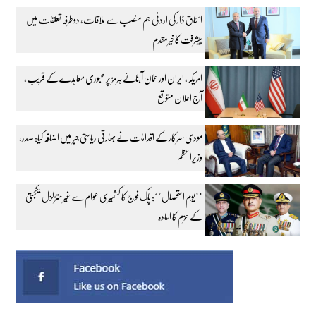
اسحاق ڈار کی اردنی ہم منصب سے ملاقات، دوطرفہ تعلقات میں
پیشرفت کا خیرمقدم
امریکہ، ایران اور عمان آبنائے ہرمز پر عبوری معاہدے کے قریب،
آج اعلان متوقع
مودی سرکار کے اقدامات نے بھارتی ریاستی جبر میں اضافہ کیا: صدر،
وزیراعظم
’’یوم استحصال‘‘: پاک فوج کا کشمیری عوام سے غیر متزلزل یکجہتی
کے عزم کا اعادہ