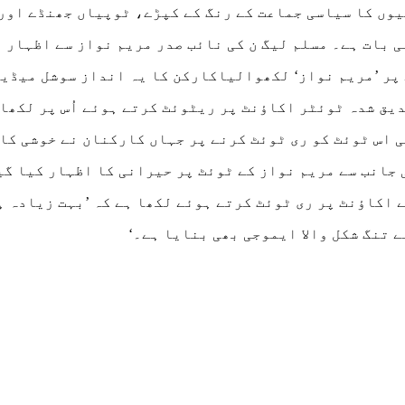
وں کا سیاسی جماعت کے رنگ کے کپڑے، ٹوپیاں جھنڈے اور
ی بات ہے۔ مسلم لیگ ن کی نائب صدر مریم نواز سے اظہار
پر ’مریم نواز‘ لکھوالیاکارکن کا یہ انداز سوشل میڈیا
یق شدہ ٹوئٹر اکاؤنٹ پر ریٹوئٹ کرتے ہوئے اُس پر لکھا 
 اس ٹوئٹ کو ری ٹوئٹ کرنے پر جہاں کارکنان نے خوشی کا
جانب سے مریم نواز کے ٹوئٹ پر حیرانی کا اظہار کیا گی
اکاؤنٹ پر ری ٹوئٹ کرتے ہوئے لکھا ہے کہ ’بہت زیادہ ہن
ے تنگ شکل والا ایموجی بھی بنایا ہے۔‘