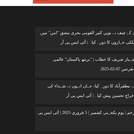
ی کے چیف نے نویں کثیر القومی بحری مشق “امن” میں
کی جہازوں کا دورہ کیا۔ | آئی ایس پی آر
شہباز شریف کا خطاب | “بریتھ پاکستان” عالمی
 07-02-2025
 مظفرآباد کا دورہ کیا، جہاں انہوں نے شہداء کی
خراجِ تحسین پیش کیا۔ | آئی ایس پی آر
کشمیر ایک زخم | یومِ یکجہتی کشمیر | 5 فروری 2025 | آئی ایس پی