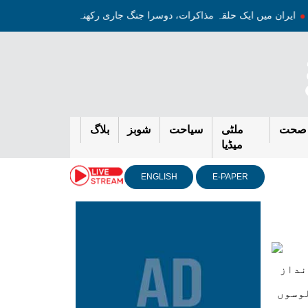
جہ
ایران میں ایک حلقہ مذاکرات، دوسرا جنگ جاری رکھنے کا حامی ہے: ج
صحت
ملٹی
سیاحت
شوبز
بلاگ
میڈیا
ENGLISH
E-PAPER
نداز
لوسوں