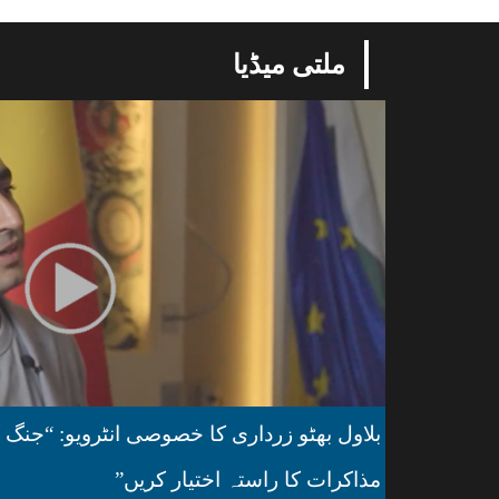
ملتی میڈیا
بلاول بھٹو زرداری کا خصوصی انٹرویو: “جنگ ک
مذاکرات کا راستہ اختیار کریں”