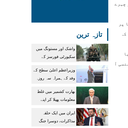
 چہرے
 پر
تازہ ترین
کہ
واشک اور مستونگ میں
ا
سکیورٹی فورسز کے
سی آ
آپریشنز، 12 دہشتگرد
وزیراعظم اعلیٰ سطح کے
جہنم واصل
وفد کے ہمراہ سہ روزہ
دورہ پر سعودی عرب
بھارت کشمیر میں غلط
روانہ
معلومات پھیلا کر اپنے
مظالم سے توجہ نہیں ہٹا
ایران میں ایک حلقہ
سکتا: دفتر خارجہ
مذاکرات، دوسرا جنگ