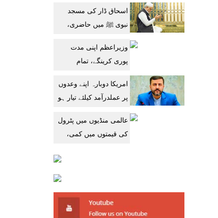
جاری رکھنے کا حامی ہے:
اسحاق ڈار کی مسجد
جے ڈی وینس
نبوی ﷺ میں حاضری،
پاکستان کی ترقی کیلئے
وزیراعظم اپنی مدت
دعا
پوری کرینگے، تمام
وزارتوں کا تھرڈ پارٹی
امریکا دوبارہ اپنے وعدوں
آڈٹ کرایا جائے: محسن
پر عملدرآمد کیلئے تیار ہو
نقوی
گیا: ایرانی وزارت خارجہ
عالمی منڈیوں میں پٹرول
کی قیمتوں میں کمی،
پاکستان میں پھر مہنگا