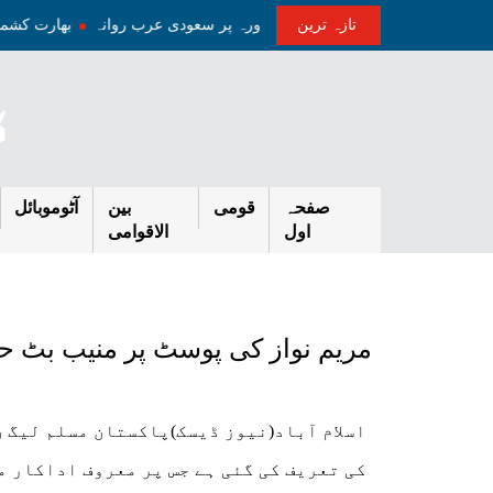
تازہ ترین
علیٰ سطح کے وفد کے ہمراہ سہ روزہ دورہ پر سعودی عرب روانہ
بھارت کش
صفحہ
قومی
بین
آٹوموبائل
اول
الاقوامی
مریم نواز کی پوسٹ پر منیب بٹ ح
اسلام آباد(نیوز ڈیسک)پاکستان مسلم لیگ 
کی تعریف کی گئی ہے جس پر معروف اداکار 