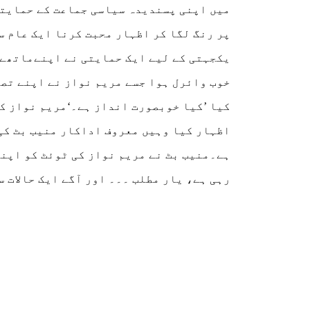
میں اپنی پسندیدہ سیاسی جماعت کے حمایتی
پر رنگ لگا کر اظہار محبت کرنا ایک عام س
یکجہتی کے لیے ایک حمایتی نے اپنےماتھے 
خوب وائرل ہوا جسے مریم نواز نے اپنے تصد
کیا ’کیا خوبصورت انداز ہے۔‘مریم نواز کی
اظہار کیا وہیں معروف اداکار منیب بٹ کی 
ہے۔منیب بٹ نے مریم نواز کی ٹوئٹ کو اپنے 
رہی ہے، یار مطلب ۔۔۔ اور آگے ایک حالات س