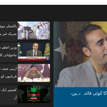
پاکستان نیو
شریک غیر مل
وزیرِ اعظم 
ماحولیاتی کانفرنس
آرمی چیف نے
قربانیوں کو 
ا کوئی فائدہ نہیں،
آر