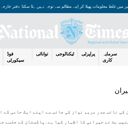
میر میں غلط معلومات پھیلا کر اپنے مظالم سے توجہ نہیں ہٹا سکتا: دفتر خار
سرمایہ
پراپرٹی
ٹیکنالوجی
توانائی
فوڈ
کاری
سیکورٹی
یران
ن کی نائب صدر مریم نواز کی جانب سے اپنے ایک حامی کے ا
منیب بٹ نے حیرانی کا اظہار کیا ہے۔پاکستان کے جلسے ج