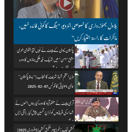
بلاول بھٹو زرداری کا خصوصی انٹرویو: “جنگ کا کوئی فائدہ نہیں،
مذاکرات کا راستہ اختیار کریں”
پاکستان نیوی کے چیف نے نویں کثیر القومی بحری
مشق “امن” میں شریک غیر ملکی جہازوں کا دورہ
کیا۔ | آئی ایس پی آر
وزیرِ اعظم شہباز شریف کا خطاب | “بریتھ پاکستان”
عالمی ماحولیاتی کانفرنس 07-02-2025
آرمی چیف نے مظفرآباد کا دورہ کیا، جہاں انہوں نے
شہداء کی قربانیوں کو خراجِ تحسین پیش کیا۔ | آئی ایس
پی آر
کشمیر ایک زخم | یومِ یکجہتی کشمیر | 5 فروری 2025 |