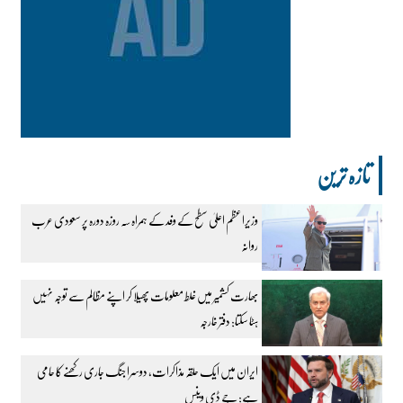
تازہ ترین
وزیراعظم اعلیٰ سطح کے وفد کے ہمراہ سہ روزہ دورہ پر سعودی عرب
روانہ
بھارت کشمیر میں غلط معلومات پھیلا کر اپنے مظالم سے توجہ نہیں
ہٹا سکتا: دفتر خارجہ
ایران میں ایک حلقہ مذاکرات، دوسرا جنگ جاری رکھنے کا حامی
ہے: جے ڈی وینس