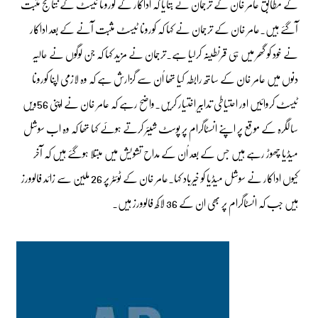
کے مطابق عامر خان کے ترجمان نے بتایا کہ اداکار کے کورونا ٹیسٹ کے نتائج مثبت
آگئے ہیں۔عامر خان کے ترجمان نے کہا کہ کورونا ٹیسٹ مثبت آنے کے بعد اداکار
نے خود کو گھر میں ہی قرنطینہ کرلیا ہے۔ترجمان نے مزید کہا کہ جن لوگوں نے حالیہ
دنوں میں عامر خان کے ساتھ رابطہ کیا تھا اُن سے گزارش ہے کہ وہ لازمی اپنا کورونا
ٹیسٹ کروائیں اور احتیاطی تدابیر اختیار کریں۔واضح رہے کہ عامر خان نے اپنی 56ویں
سالگرہ کے موقع پر اپنے انسٹاگرام پر پوسٹ شیئر کرتے ہوئے کہا تھا کہ وہ اب سوشل
میڈیا چھوڑ رہے ہیں جس کے بعد اُن کے مداح تشویش میں مبتلا ہوگئے ہیں کہ آخر
کیوں اداکار نے سوشل میڈیا کو خیرباد کہا۔عامر خان کے ٹوئٹر پر 26 ملین سے زائد فالوورز
ہیں جب کہ انسٹاگرام پر بھی ان کے 36 لاکھ فالوورز ہیں۔