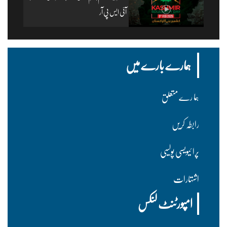
آئی ایس پی آر
ہمارے بارے میں
ہما رے متعلق
رابطہ کریں
پرا ئیویسی پولسیی
اشتہارات
امپورٹنٹ لنکس