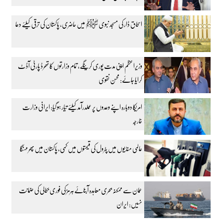
اسحاق ڈار کی مسجد نبوی ﷺ میں حاضری، پاکستان کی ترقی کیلئے دعا
وزیراعظم اپنی مدت پوری کرینگے، تمام وزارتوں کا تھرڈ پارٹی آڈٹ
کرایا جائے: محسن نقوی
امریکا دوبارہ اپنے وعدوں پر عملدرآمد کیلئے تیار ہو گیا: ایرانی وزارت
خارجہ
عالمی منڈیوں میں پٹرول کی قیمتوں میں کمی، پاکستان میں پھر مہنگا
عمان سے ممکنہ بحری معاہدہ آبنائے ہرمز کی فوری بحالی کی ضمانت
نہیں: ایران