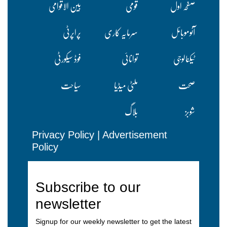
صفحہ اول
قومی
بین الاقوامی
آٹوموبائل
سرمایہ کاری
پراپرٹی
ٹیکنالوجی
توانائی
فوڈ سیکورٹی
صحت
ملٹی میڈیا
سیاحت
شوبز
بلاگ
Privacy Policy
|
Advertisement
Policy
Subscribe to our
newsletter
Signup for our weekly newsletter to get the latest