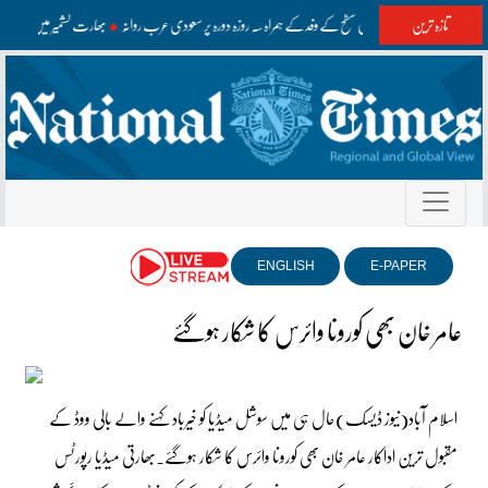
تازہ ترین
وزیراعظم اعلیٰ سطح کے وفد کے ہمراہ سہ روزہ دورہ پر سعودی عرب روانہ
بھارت کشمیر میں غلط مع
ENGLISH
E-PAPER
عامر خان بھی کورونا وائرس کا شکار ہوگئے
اسلام آباد(نیوز ڈیسک)حال ہی میں سوشل میڈیا کو خیرباد کہنے والے بالی ووڈ کے
مقبول ترین اداکار عامر خان بھی کورونا وائرس کا شکار ہوگئے۔بھارتی میڈیا رپورٹس