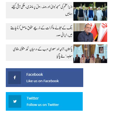
وزیراعظم کی مسجد نبویؐ اور روضہ رسولؐ پر حاضری، ملکی ترقی کیلئے
دعائیں
جنگ کے بجائے مذاکرات کے ذریعے حقوق حاصل کرنا چاہتے
ہیں: ایرانی صدر
پاکستان، ترکیہ اور سعودی عرب کے درمیان ’مکہ مشترکہ دفاعی
معاہدہ‘ طے پا گیا