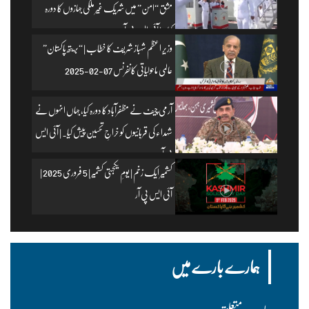
مشق “امن” میں شریک غیر ملکی جہازوں کا دورہ
کیا۔ | آئی ایس پی آر
وزیرِ اعظم شہباز شریف کا خطاب | “بریتھ پاکستان”
عالمی ماحولیاتی کانفرنس 07-02-2025
آرمی چیف نے مظفرآباد کا دورہ کیا، جہاں انہوں نے
شہداء کی قربانیوں کو خراجِ تحسین پیش کیا۔ | آئی ایس
پی آر
کشمیر ایک زخم | یومِ یکجہتی کشمیر | 5 فروری 2025 |
آئی ایس پی آر
ہمارے بارے میں