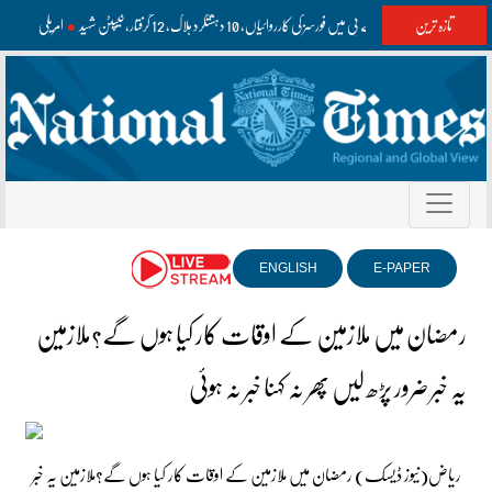
تازہ ترین
بلوچستان اور کے پی میں فورسز کی کارروائیاں، 10 دہشتگرد ہلاک، 12 گرفتار، کیپٹن شہید
امریکی مسلح
ENGLISH
E-PAPER
رمضان میں ملازمین کے اوقات کار کیا ہوں گے؟ملازمین
یہ خبر ضرور پڑھ لیں پھر نہ کہنا خبر نہ ہوئی
ریاض(نیوز ڈیسک) رمضان میں ملازمین کے اوقات کار کیا ہوں گے؟ملازمین یہ خبر