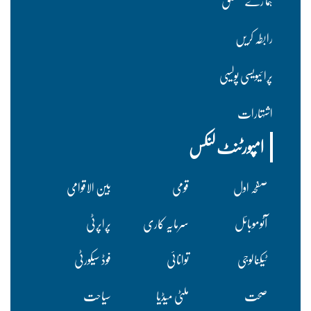
ہما رے متعلق
رابطہ کریں
پرا ئیویسی پولسیی
اشتہارات
امپورٹنٹ لنکس
صفحہ اول
قومی
بین الاقوامی
آٹوموبائل
سرمایہ کاری
پراپرٹی
ٹیکنالوجی
توانائی
فوڈ سیکورٹی
صحت
ملٹی میڈیا
سیاحت