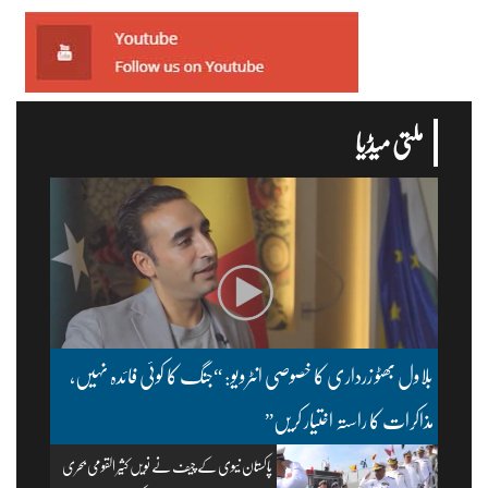
ملتی میڈیا
بلاول بھٹو زرداری کا خصوصی انٹرویو: “جنگ کا کوئی فائدہ نہیں،
مذاکرات کا راستہ اختیار کریں”
پاکستان نیوی کے چیف نے نویں کثیر القومی بحری