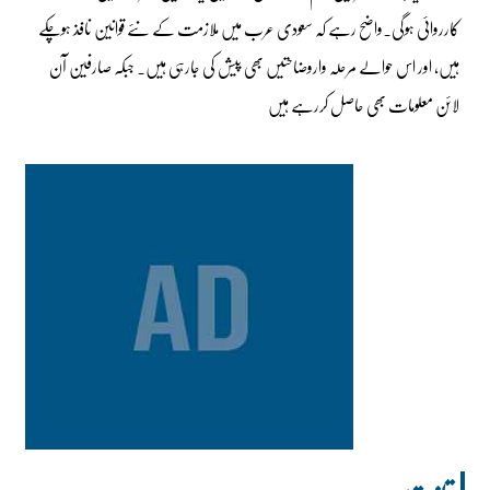
کارروائی ہوگی۔واضح رہے کہ سعودی عرب میں ملازمت کے نئے قوانین نافذ ہوچکے
ہیں، اور اس حوالے مرحلہ واروضاحتیں بھی پیش کی جارہی ہیں۔ جبکہ صارفین آن
لائن معلومات بھی حاصل کررہے ہیں