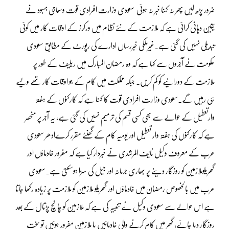
ضرور پڑھ لیں پھر نہ کہنا خبر نہ ہوئی سعودی وزارت افرادی قوت وسماجی بہبود نے
یقین دہانی کرائی ہے کہ ملازمت کے نئے نظام میں ورکرز کے اوقات کار میں کوئی
تبدیلی نہیں کی گئی ہے۔غیرملکی خبررساں ادارے کی رپورٹ کے مطابق سعودی
حکومت نے آجروں سے کہا ہے کہ وہ رمضان المبارک میں ریلیف کے طور پر
ملازمت کے دورانیے کو کم کریں۔ جبکہ مملکت میں کام کے جو اوقات کار تھے ویسے
ہی رہیں گے۔سعودی وزارت افرادی قوت کا کہنا ہے کہ کارکنوں کے ہفتہ
وارتعطیل کے حوالے سے بھی کسی قسم کی ترمیم نہیں کی گئی ہے، یہ آجر پر منحصر
ہے کہ کارکنوں کی ہفتہ وار تعطیل اور یومیہ کام کے گھنٹے مقرر کرےادھر سعودی
عرب کے معروف وکیل نایف المرشدی نے خبردار کیا ہے کہ مفرور خادماؤں اور
گھریلوملازمین کو روزگار دینے پر بھاری جرمانہ اور جیل کی سزا ہوسکتی ہے۔سعودی
عرب میں بالخصوص رمضان میں خادماؤں اور گھریلو ملازمین کو ملازمت پر زیادہ رکھا جاتا
ہے اس حوالے سے سعودی وکیل نے تنبیہ کی ہے کہ ملازمین کو چانچ پڑتال کے بعد
روزگار دیا جائے، گھر میں کام کرنے والی خادمائیں یا ملازمین مفرور ہوئیں تو سخت