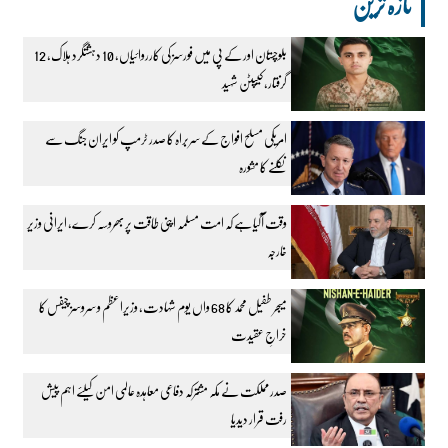
تازہ ترین
بلوچستان اور کے پی میں فورسز کی کارروائیاں، 10 دہشتگرد ہلاک، 12
گرفتار، کیپٹن شہید
امریکی مسلح افواج کے سربراہ کا صدر ٹرمپ کو ایران جنگ سے
نکلنے کا مشورہ
وقت آگیا ہے کہ امت مسلمہ اپنی طاقت پر بھروسہ کرے، ایرانی وزیر
خارجہ
میجر طفیل محمد کا 68 واں یوم شہادت، وزیراعظم و سروسز چیفس کا
خراجِ عقیدت
صدر مملکت نے مکہ مشترکہ دفاعی معاہدہ عالمی امن کیلئے اہم پیش
رفت قرار دیدیا