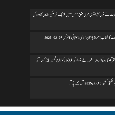
یف نے نویں کثیر القومی بحری مشق “امن” میں شریک غیر ملکی جہازوں کا دورہ کیا۔
 کا خطاب | “بریتھ پاکستان” عالمی ماحولیاتی کانفرنس 07-02-2025
اد کا دورہ کیا، جہاں انہوں نے شہداء کی قربانیوں کو خراجِ تحسین پیش کیا۔ | آئی
 فروری 2025 | آئی ایس پی آر