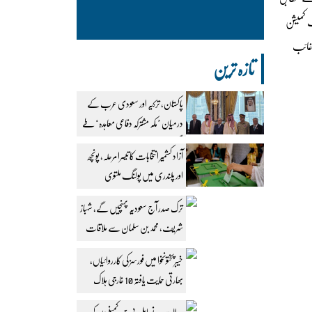
یٹ کمیشن
 غائب
تازہ ترین
پاکستان، ترکیہ اور سعودی عرب کے
درمیان ’مکہ مشترکہ دفاعی معاہدہ‘ طے
پا گیا
آزاد کشمیر انتخابات کا تیسرا مرحلہ، پونچھ
اور پلندری میں پولنگ ملتوی
ترک صدر آج سعودیہ پہنچیں گے، شہباز
شریف، محمد بن سلمان سے ملاقات
طے
خیبرپختونخوا میں فورسز کی کارروائیاں،
بھارتی حمایت یافتہ 10 خارجی ہلاک