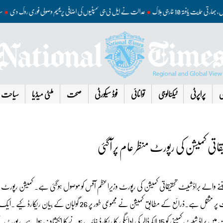
ں، بھارتی حمایت یافتہ 10 خارجی ہلاک
عدالت نے ایل پی جی کمپنیوں کی اضافی پریمیم وصولی فوری روک دی
ی
پراپرٹی
ٹیکنالوجی
توانائی
فوڈ سیکورٹی
صحت
ملٹی میڈیا
سیاحت
ننے والے براڈشیٹ تحقیقاتی کمیشن کی رپورٹ وزیراعظم آفس کو موصول ہوگئی ہے۔ کمیشن رپورٹ 
سیکرٹری زاہد مقصود نے وصول کی۔ رپورٹ اور متعلقہ ریکارڈ 500 صفحات پر مشتمل ہے۔ذرائع کے مطابق کمیشن نے مجموعی طور پر 26 گواہان کے بی
خاتون لیگل کنسلٹنٹ طلبی کے باوجود کمیشن میں پیش نہ ہوئیں۔ تحقیقات میں براڈ شیٹ کمپنی کو 15 لاکھ ڈالر کی ادائیگی کا ریکارڈ غائب ہونےکا انکشاف ہ