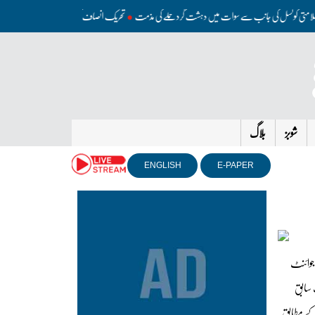
سلامتی کونسل کی جانب سے سوات میں دہشت گرد حملے کی مذمت
تحریک انصاف کو مذاکرات کی کوئی دعوت
شوبز
بلاگ
ENGLISH
E-PAPER
جوائنٹ
ان ریکارڈ کیے ۔ایک سابق
وا ہے۔رپورٹ کے مطابق