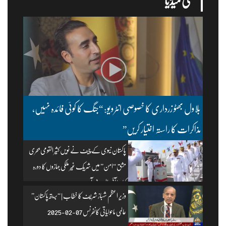
ملتی میڈیا
بلاول بھٹو زرداری کا خصوصی انٹرویو: “جنگ کا کوئی فائدہ نہیں،
مذاکرات کا راستہ اختیار کریں”
پاکستان نیوی کے چیف نے نویں کثیر القومی بحری
مشق “امن” میں شریک غیر ملکی جہازوں کا دورہ
کیا۔ | آئی ایس پی آر
وزیرِ اعظم شہباز شریف کا خطاب | “بریتھ پاکستان”
عالمی ماحولیاتی کانفرنس 07-02-2025