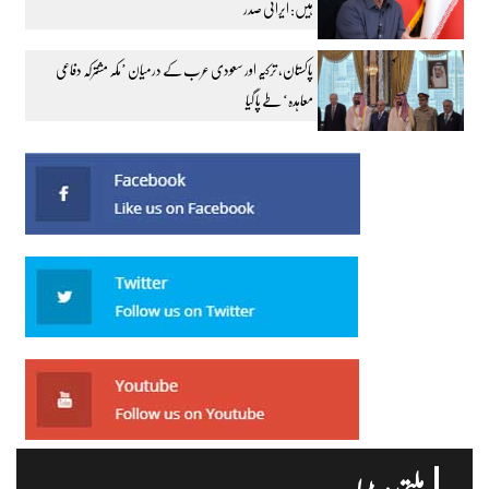
ہیں: ایرانی صدر
پاکستان، ترکیہ اور سعودی عرب کے درمیان ’مکہ مشترکہ دفاعی
معاہدہ‘ طے پا گیا