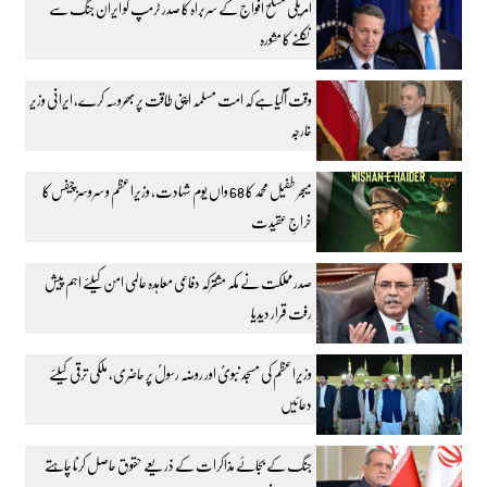
امریکی مسلح افواج کے سربراہ کا صدر ٹرمپ کو ایران جنگ سے
نکلنے کا مشورہ
وقت آگیا ہے کہ امت مسلمہ اپنی طاقت پر بھروسہ کرے، ایرانی وزیر
خارجہ
میجر طفیل محمد کا 68 واں یوم شہادت، وزیراعظم و سروسز چیفس کا
خراجِ عقیدت
صدر مملکت نے مکہ مشترکہ دفاعی معاہدہ عالمی امن کیلئے اہم پیش
رفت قرار دیدیا
وزیراعظم کی مسجد نبویؐ اور روضہ رسولؐ پر حاضری، ملکی ترقی کیلئے
دعائیں
جنگ کے بجائے مذاکرات کے ذریعے حقوق حاصل کرنا چاہتے