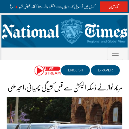
تازہ ترین
بلوچستان اور کے پی میں فورسز کی کارروائیاں، 10 دہشتگرد ہلاک، 12 گرفتار، کیپٹن شہید
امریکی مسل
ENGLISH
E-PAPER
مریم نواز نے ڈسکہ الیکشن سے قبل کشیدگی پھیلائی، اسجد ملہی