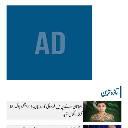
تازہ ترین
بلوچستان اور کے پی میں فورسز کی کارروائیاں، 10 دہشتگرد ہلاک، 12
گرفتار، کیپٹن شہید