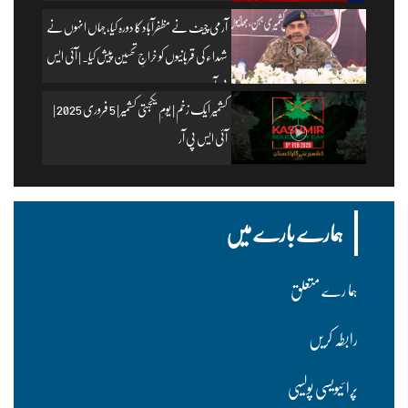
آرمی چیف نے مظفرآباد کا دورہ کیا، جہاں انہوں نے
شہداء کی قربانیوں کو خراجِ تحسین پیش کیا۔ | آئی ایس
پی آر
کشمیر ایک زخم | یومِ یکجہتی کشمیر | 5 فروری 2025 |
آئی ایس پی آر
ہمارے بارے میں
ہما رے متعلق
رابطہ کریں
پرا ئیویسی پولسیی