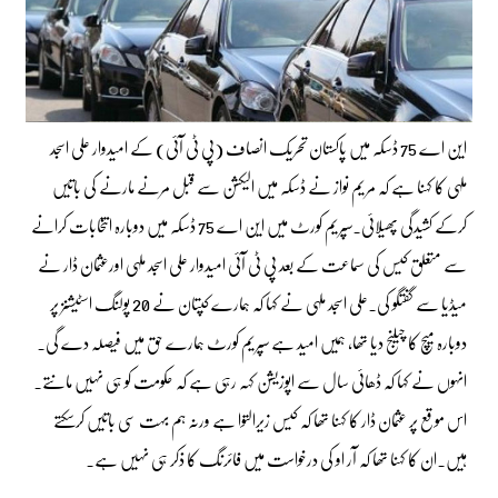
این اے 75 ڈسکہ میں پاکستان تحریک انصاف (پی ٹی آئی) کے امیدوار علی اسجد
ملہی کا کہنا ہے کہ مریم نواز نے ڈسکہ میں الیکشن سے قبل مرنے مارنے کی باتیں
کرکے کشیدگی پھیلائی۔سپریم کورٹ میں این اے 75 ڈسکہ میں دوبارہ انتخابات کرانے
سے متعلق کیس کی سماعت کے بعد پی ٹی آئی امیدوار علی اسجد ملہی اورعثمان ڈار نے
میڈیا سے گفتگو کی۔علی اسجد ملہی نے کہا کہ ہمارے کپتان نے 20 پولنگ اسٹیشنز پر
دوبارہ میچ کا چیلنج دیا تھا، ہمیں امید ہے سپریم کورٹ ہمارے حق میں فیصلہ دے گی۔
انہوں نے کہا کہ ڈھائی سال سے اپوزیشن کہہ رہی ہے کہ حکومت کو ہی نہیں مانتے۔
اس موقع پر عثمان ڈار کا کہنا تھا کہ کیس زیرالتوا ہے ورنہ ہم بہت سی باتیں کرسکتے
ہیں۔ان کا کہنا تھا کہ آر او کی درخواست میں فائرنگ کا ذکر ہی نہیں ہے۔