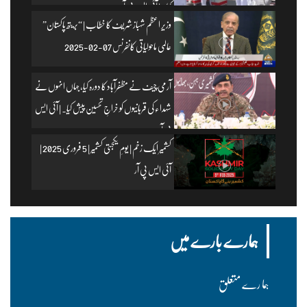
کیا۔ | آئی ایس پی آر
وزیرِ اعظم شہباز شریف کا خطاب | “بریتھ پاکستان”
عالمی ماحولیاتی کانفرنس 07-02-2025
آرمی چیف نے مظفرآباد کا دورہ کیا، جہاں انہوں نے
شہداء کی قربانیوں کو خراجِ تحسین پیش کیا۔ | آئی ایس
پی آر
کشمیر ایک زخم | یومِ یکجہتی کشمیر | 5 فروری 2025 |
آئی ایس پی آر
ہمارے بارے میں
ہما رے متعلق