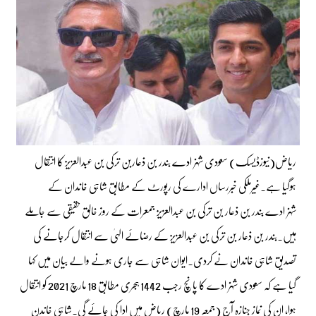
ریاض(نیوزڈیسک) سعودی شہزادے بندر بن ذعاربن ترکی بن عبدالعزیز کا انتقال
ہوگیا ہے۔غیرملکی خبررساں ادارے کی رپورٹ کے مطابق شاہی خاندان کے
شہزادے بندر بن ذعار بن ترکی بن عبدالعزیز جمعرات کے روز خالق حقیقی سے جاملے
ہیں۔بندر بن ذعار بن ترکی بن عبدالعزیز کے رضائے الہیٰ سے انتقال کرجانے کی
تصدیق شاہی خاندان نے کردی۔ایوان شاہی سے جاری ہونے والے بیان میں کہا
گیا ہے کہ سعودی شہزادے کا پانچ رجب 1442 ہجری مطابق 18 مارچ 2021 کو انتقال
ہوا، ان کی نماز جنازہ آج (جمعہ 19 مارچ) ریاض میں ادا کی جائے گی۔شاہی خاندن