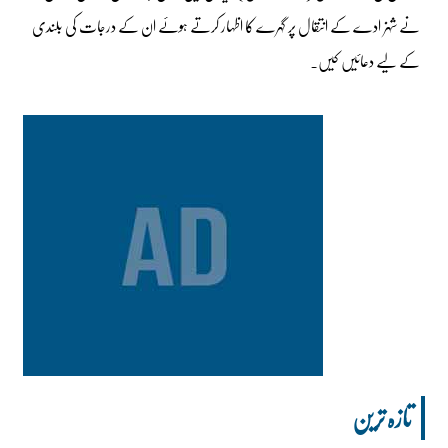
نے شہزادے کے انتقال پر گہرے کا اظہار کرتے ہوئے ان کے درجات کی بلندی
کے لیے دعائیں کیں۔
تازہ ترین