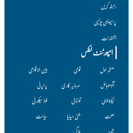
رابطہ کریں
پرا ئیویسی پولسیی
اشتہارات
امپورٹنٹ لنکس
صفحہ اول
قومی
بین الاقوامی
آٹوموبائل
سرمایہ کاری
پراپرٹی
ٹیکنالوجی
توانائی
فوڈ سیکورٹی
صحت
ملٹی میڈیا
سیاحت
شوبز
بلاگ