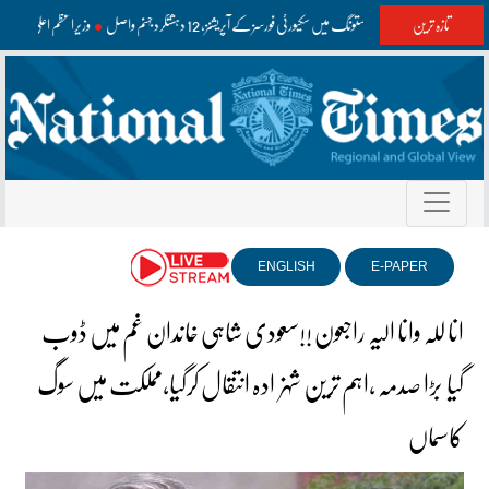
تازہ ترین
واشک اور مستونگ میں سکیورٹی فورسز کے آپریشنز، 12 دہشتگرد جہنم واصل
وزیراعظم اعلیٰ سط
ENGLISH
E-PAPER
انا للہ وانا الیہ راجعون !!سعودی شاہی خاندان غم میں ڈوب
گیا بڑا صدمہ ،اہم ترین شہزادہ انتقال کرگیا،مملکت میں سوگ
کاسماں