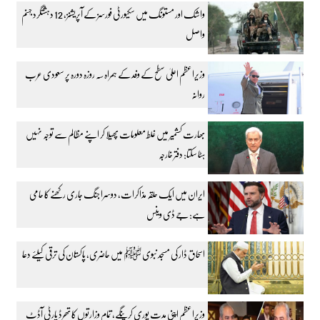
واشک اور مستونگ میں سکیورٹی فورسز کے آپریشنز، 12 دہشتگرد جہنم
واصل
وزیراعظم اعلیٰ سطح کے وفد کے ہمراہ سہ روزہ دورہ پر سعودی عرب
روانہ
بھارت کشمیر میں غلط معلومات پھیلا کر اپنے مظالم سے توجہ نہیں
ہٹا سکتا: دفتر خارجہ
ایران میں ایک حلقہ مذاکرات، دوسرا جنگ جاری رکھنے کا حامی
ہے: جے ڈی وینس
اسحاق ڈار کی مسجد نبوی ﷺ میں حاضری، پاکستان کی ترقی کیلئے دعا
وزیراعظم اپنی مدت پوری کرینگے، تمام وزارتوں کا تھرڈ پارٹی آڈٹ