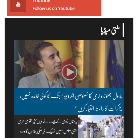
ملتی میڈیا
بلاول بھٹو زرداری کا خصوصی انٹرویو: “جنگ کا کوئی فائدہ نہیں،
مذاکرات کا راستہ اختیار کریں”
پاکستان نیوی کے چیف نے نویں کثیر القومی بحری
مشق “امن” میں شریک غیر ملکی جہازوں کا دورہ