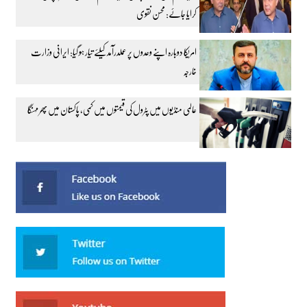
کرایا جائے: محسن نقوی
امریکا دوبارہ اپنے وعدوں پر عملدرآمد کیلئے تیار ہو گیا: ایرانی وزارت
خارجہ
عالمی منڈیوں میں پٹرول کی قیمتوں میں کمی، پاکستان میں پھر مہنگا