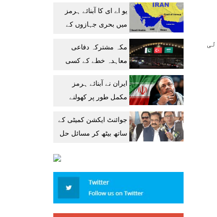
میں پیشرفت کا دعویٰ
یو اے ای کا آبنائے ہرمز
میں بحری جہازوں کے
تحفظ پر تشویش کا
لی
مکہ مشترکہ دفاعی
اظہار
معاہدہ خطے کے کسی
ملک کیلئے خطرہ نہیں:
ایران نے آبنائے ہرمز
سعودی عہدیدار
مکمل طور پر کھولنے
کیلئے امریکا کو 6 شرائط
جوائنٹ ایکشن کمیٹی کے
پیش کر دیں
ساتھ بیٹھ کر مسائل حل
کریں گے: رانا ثناء اللہ