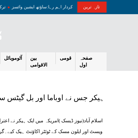
تازہ ترین
 کشیدگی کم کرنے میں پاکستان کا ثالثی کردار اہم رہا:ساؤتھ ایشین وائسز
ت
صفحہ
قومی
بین
آٹوموبائل
اول
الاقوامی
ہیکر جس نے اوباما اور بل گیٹس س
اسلام آباد(نیوز ڈیسک )امریکہ میں ایک ہیکر نے اعت
ویسٹ اور ایلون مسک کے ٹوئٹر اکاؤنٹ ہیک کیے۔گراہ