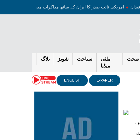
امریکی نائب صدر کا ایران کے ساتھ مذاکرات میں پیشرفت کا دعوی
صحت
ملٹی
سیاحت
شوبز
بلاگ
میڈیا
ENGLISH
E-PAPER
یے
ٹ