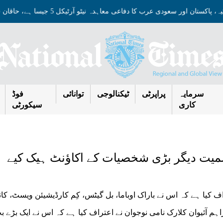
رکیہ، پاکستان اور سعودی عرب کا دفاعی معاہدہ نیٹو آرٹیکل 5 جیسا ہے، حاقان فیدان
سرمایہ
پراپرٹی
ٹیکنالوجی
توانائی
فوڈ
کاری
سیکورٹی
میت دیگر بڑی شخصیات کے اکاؤنٹ ہیک کیے
راف کیا ہے کہ اس نے باراک اوباما، بل گیٹس، کِم کارڈیشیئن ویسٹ، کان
م آئیوان کلارک نامی نوجوان نے اعتراف کیا ہے کہ اس نے ایک بڑے ب