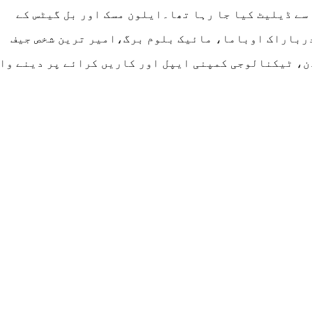
سے ڈیلیٹ کیا جا رہا تھا۔ایلون مسک اور بل گیٹس کے
درباراک اوباما، مائیک بلوم برگ،امیر ترین شخص جیف
، ٹیکنالوجی کمپنی ایپل اور کاریں کرائے پر دینے وا