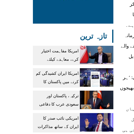
ر
الہ نیما
 ہے۔
تازہ ترین
مانہ
ے والے
امریکا مفاہمت اختیار
بل
کرے، معاہدے کیلئے
موجودہ صورتحال بہترین
امریکا ایران کشیدگی کم
ہے: ایرانی صدر
: ‘ہر
کرنے میں پاکستان کا
بھیجوں
ثالثی کردار اہم
ترکیہ، پاکستان اور
رہا:ساؤتھ ایشین وائسز
سعودی عرب کا دفاعی
ہاں
معاہدہ نیٹو آرٹیکل 5
امریکی نائب صدر کا
ل
جیسا ہے، حاقان فیدان
ایران کے ساتھ مذاکرات
ی ہی