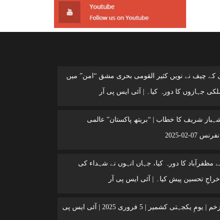
ی کے چیف نے نویں کثیر القومی بحری مشق “امن” میں
کی جہازوں کا دورہ کیا۔ | آئی ایس پی آر
شہباز شریف کا خطاب | “بریتھ پاکستان” عالمی
 07-02-2025
 مظفرآباد کا دورہ کیا، جہاں انہوں نے شہداء کی
خراجِ تحسین پیش کیا۔ | آئی ایس پی آر
کشمیر ایک زخم | یومِ یکجہتی کشمیر | 5 فروری 2025 | آئی ایس پی