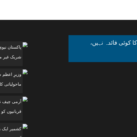
ا کوئی فائدہ نہیں،
پاکستان نیو
شریک غیر مل
وزیرِ اعظم 
ماحولیاتی کانفرنس
آرمی چیف نے
قربانیوں کو 