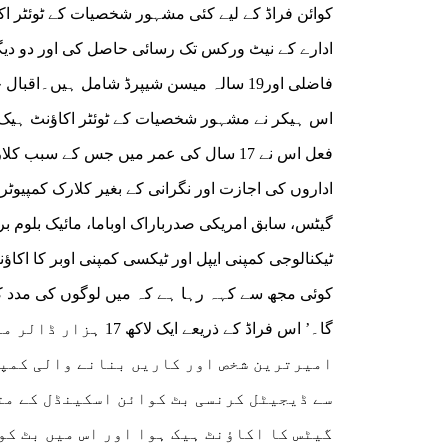
کوائن فراڈ کے لیے کئی مشہور شخصیات کے ٹوئٹر اکا
فاضلی اور19 سالہ میسن شیپرڈ شامل ہیں۔ا
اس ہیکر نے مشہور شخصیات کے ٹوئٹر اکاؤنٹ ہیک 
فعل اس نے 17 سال کی عمر میں جس کے سب
اداروں کی اجازت اور نگرانی کے بغیر کلارک کمپیو
گیٹس، سابق امریکی صدرباراک اوباما، مائیک بلوم 
ٹیکنالوجی کمپنی ایپل اور ٹیکسی کمپنی اوبر کا اکا
کوئی مجھ سے کہہ رہا ہے کہ میں لوگوں کی مدد کروں
گا۔’ اس فراڈ کے ذری
امیرترین شخص اور کاریں بنانے والی کمپنی
سے ڈیجیٹل کرنسی بٹ کوائن اسکینڈل کے مت
گیٹس کا اکاؤنٹ ہیک ہوا اور اس میں بٹ ک