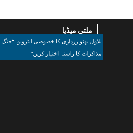
ملتی میڈیا
بلاول بھٹو زرداری کا خصوصی انٹرویو: “جنگ ک
مذاکرات کا راستہ اختیار کریں”