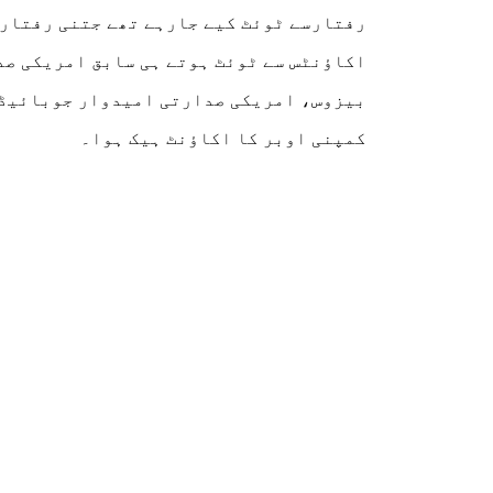
رفتارسے ٹوئٹ کیے جارہے تھے جتنی رفتار 
اکاؤنٹس سے ٹوئٹ ہوتے ہی سابق امریکی ص
بیزوس، امریکی صدارتی امیدوار جوبائیڈن
کمپنی اوبر کا اکاؤنٹ ہیک ہوا۔