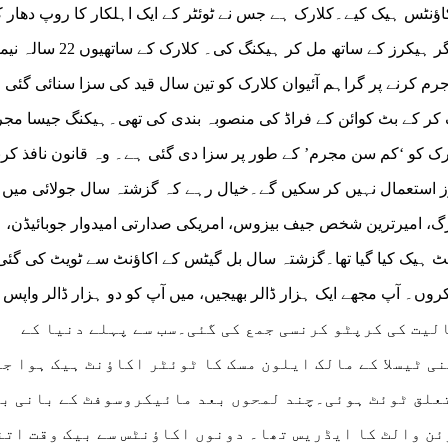
ؤنٹس ہیک کیے۔کلارک ہے جس نے ٹوئٹر کے ایک اہلکار کا روپ دھار ک
ادارے کے نیٹ ورکس تک رسائی حاصل کی اور دو دیگر ہیکرز کے ساتھ مل کر ہیکنگ کی۔ کلارک کے ساتھیوں 22 س
قبال جرم کرنے پر گراہم آئیوان کلارک کو تین سال قید کی سزا سنائی گئی
کر کے بٹ کوائن کے فراڈ کی منصوبہ بندی کی تھی۔ہیکنگ جیسا مجر
ب کلارک کو ‘کم سن مجرم’ کے طور پر سزا دی گئی ہے۔ وہ قانون نافذ کرن
ٹرز استعمال نہیں کر سکیں گے۔خیال رہے کہ گزشتہ سال جولائی میں 
برگ، امیرترین شخص جیف بیزوس، امریکی صدارتی امیدوار جوبائیڈن،
ؤنٹ ہیک کیا گیا تھا۔گزشتہ سال بل گیٹس کے اکاؤنٹ سے ٹویٹ کی گئی
۔ آپ مجھے ایک ہزار ڈالر بھیجیں، میں آپ کو دو ہزار ڈالر واپس 
عے ایک لاکھ 17 ہزار ڈالر مالیت کی کرپٹو کرنسی جمع کی گئی۔سب سے پہلے دنیا کے
 ٹیسلا کے مالک ایلون مسک کا ٹوئٹر اکاؤنٹ ہیک ہوا ج
علق ٹوئٹ ہوئی۔چند لمحوں بعد مائیکروسوفٹ کے بانی ب
وئن والٹ کا ایڈریس تھا۔ دونوں اکاؤنٹس سے بیک وقت اتن