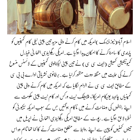
اسلام آباد(نیوز ڈیسک )امریکہ میں کام کرنے والی مزید تین چینی ٹیلی کام کمپنیوں کو
پابندی کا سامنا کرنے کا امکان پیدا ہوگیا ہے۔امریکی ریگولیٹری اتھارٹی فیڈرل
کمیونیکیشن کمیشن (ایف سی سی) نے تین چینی ٹیکنالوجی کمپنیوں کے لائسنس منسوخ
کرنے کی حمایت میں متفقہ ووٹ منظور کرلیا ہے۔برطانوی نشریاتی ادارے بی بی سی
کے مطابق ایف سی سی نے الزام لگایا ہے کہ امریکہ میں کام کرنے والی چینی
کمپنیاں چائینہ یونیکام امریکاز، پیسیفک نیٹ ورکس اور کام نیٹ چینی حکومت سے
اپنے رابطوں کی وضاحت کرنے میں ناکام ہوگئیں جس کے سبب امریکہ سیکیورٹی کو
خطرہ لاحق ہوگیا ہے۔رپورٹ کے مطابق امریکی ریگولیٹری اتھارٹی نے اپریل میں
تینوں کمنیوں کو چین سے اپنے روابط سے متعلق وضاحت کرنے کا کہا تھا تاہم وہ اس
معاملے سے متعلق کوئی خاطر خواہ جواب دینے میں ناکام رہیں۔ایف سی سی کا کہنا