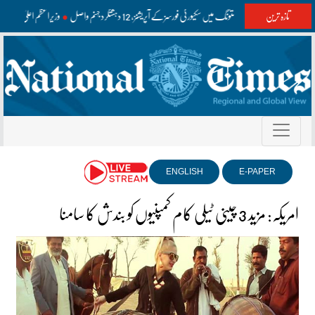
تازہ ترین
واشک اور مستونگ میں سکیورٹی فورسز کے آپریشنز، 12 دہشتگرد جہنم واصل
وزیراعظم اعلیٰ سطح
ENGLISH
E-PAPER
امریکہ: مزید 3 چینی ٹیلی کام کمپنیوں کو بندش کا سامنا