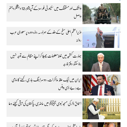
واشک اور مستونگ میں سکیورٹی فورسز کے آپریشنز، 12 دہشتگرد جہنم
واصل
وزیراعظم اعلیٰ سطح کے وفد کے ہمراہ سہ روزہ دورہ پر سعودی عرب
روانہ
بھارت کشمیر میں غلط معلومات پھیلا کر اپنے مظالم سے توجہ نہیں
ہٹا سکتا: دفتر خارجہ
ایران میں ایک حلقہ مذاکرات، دوسرا جنگ جاری رکھنے کا حامی
ہے: جے ڈی وینس
اسحاق ڈار کی مسجد نبوی ﷺ میں حاضری، پاکستان کی ترقی کیلئے دعا