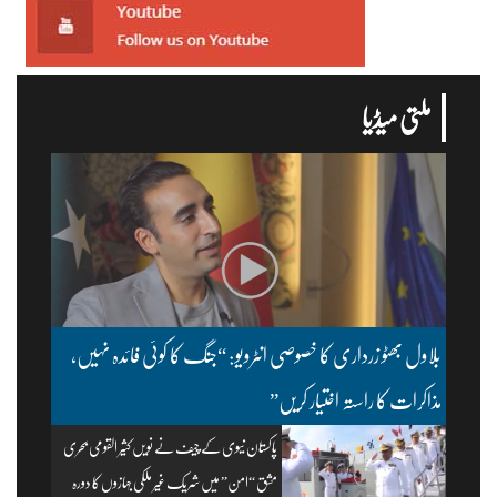
ملتی میڈیا
بلاول بھٹو زرداری کا خصوصی انٹرویو: “جنگ کا کوئی فائدہ نہیں،
مذاکرات کا راستہ اختیار کریں”
پاکستان نیوی کے چیف نے نویں کثیر القومی بحری
مشق “امن” میں شریک غیر ملکی جہازوں کا دورہ