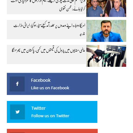
وزیراعظم اپنی مدت پوری کرینگے، تمام وزارتوں کا تھرڈ پارٹی آڈٹ
کرایا جائے: محسن نقوی
امریکا دوبارہ اپنے وعدوں پر عملدرآمد کیلئے تیار ہو گیا: ایرانی وزارت
خارجہ
عالمی منڈیوں میں پٹرول کی قیمتوں میں کمی، پاکستان میں پھر مہنگا