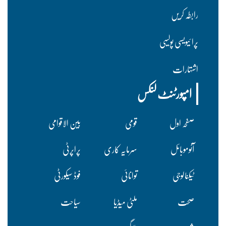
رابطہ کریں
پرا ئیویسی پولسیی
اشتہارات
امپورٹنٹ لنکس
صفحہ اول
قومی
بین الاقوامی
آٹوموبائل
سرمایہ کاری
پراپرٹی
ٹیکنالوجی
توانائی
فوڈ سیکورٹی
صحت
ملٹی میڈیا
سیاحت