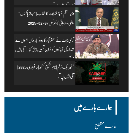
کیا۔ | آئی ایس پی آر
وزیرِ اعظم شہباز شریف کا خطاب | “بریتھ پاکستان”
عالمی ماحولیاتی کانفرنس 07-02-2025
آرمی چیف نے مظفرآباد کا دورہ کیا، جہاں انہوں نے
شہداء کی قربانیوں کو خراجِ تحسین پیش کیا۔ | آئی ایس
پی آر
کشمیر ایک زخم | یومِ یکجہتی کشمیر | 5 فروری 2025 |
آئی ایس پی آر
ہمارے بارے میں
ہما رے متعلق