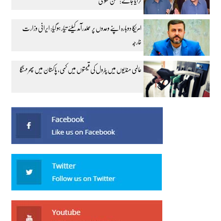
کرایا جائے: محسن نقوی
امریکا دوبارہ اپنے وعدوں پر عملدرآمد کیلئے تیار ہو گیا: ایرانی وزارت
خارجہ
عالمی منڈیوں میں پٹرول کی قیمتوں میں کمی، پاکستان میں پھر مہنگا