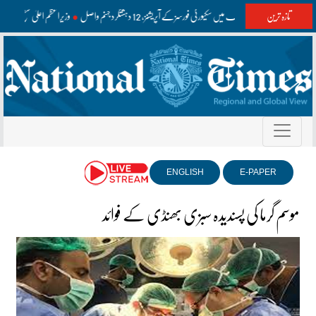
تازہ ترین
واشک اور مستونگ میں سکیورٹی فورسز کے آپریشنز، 12 دہشتگرد جہنم واصل
وزیراعظم اعلیٰ سطح ک
ENGLISH
E-PAPER
موسم گرما کی پسندیدہ سبزی بھنڈی کے فوائد