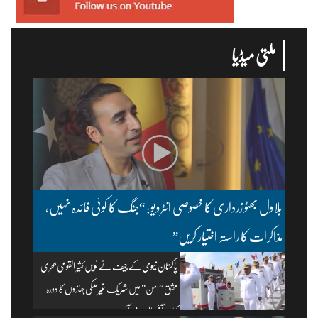
ملتی میڈیا
بلاول بھٹو زرداری کا خصوصی انٹرویو: “جنگ کا کوئی فائدہ نہیں،
مذاکرات کا راستہ اختیار کریں”
پاکستان نیوی کے چیف نے نویں کثیر القومی بحری
مشق “امن” میں شریک غیر ملکی جہازوں کا دورہ
کیا۔ | آئی ایس پی آر