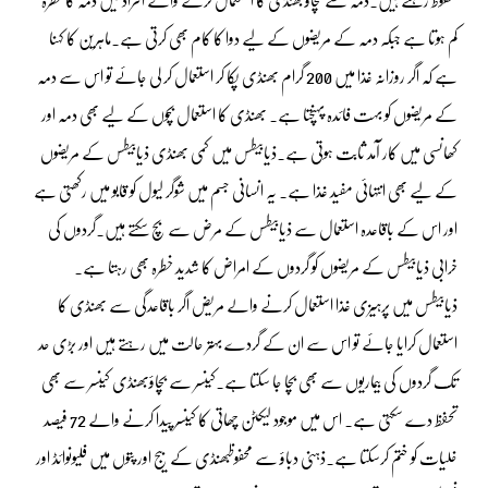
کم ہوتا ہے جبکہ دمہ کے مریضوں کے لیے دوا کا کام بھی کرتی ہے۔ماہرین کا کہنا
ہے کہ اگر روزانہ غذا میں 200 گرام بھنڈی پکا کر استعمال کر لی جائے تو اس سے دمہ
کے مریضوں کو بہت فائدہ پہنچتا ہے۔ بھنڈی کا استعمال بچوں کے لیے بھی دمہ اور
کھانسی میں کار آمد ثابت ہوتی ہے۔ذیابیطس میں کمی بھنڈی ذیابیطس کے مریضوں
کے لیے بھی انتہائی مفید غذا ہے۔ یہ انسانی جسم میں شوگر لیول کو قابو میں رکھتی ہے
اور اس کے باقاعدہ استعمال سے ذیابیطس کے مرض سے بچ سکتے ہیں۔گردوں کی
خرابی ذیابیطس کے مریضوں کو گردوں کے امراض کا شدید خطرہ بھی رہتا ہے۔
ذیابیطس میں پرہیزی غذا استعمال کرنے والے مریض اگر باقاعدگی سے بھنڈی کا
استعمال کرایا جائے تو اس سے ان کے گردے بہتر حالت میں رہتے ہیں اور بڑی حد
تک گردوں کی بیماریوں سے بھی بچا جا سکتا ہے۔کینسر سے بچاؤبھنڈی کینسر سے بھی
تحفظ دے سکتی ہے۔ اس میں موجود لیکٹن چھاتی کا کینسر پیدا کرنے والے 72 فیصد
خلیات کو ختم کرسکتا ہے۔ذہنی دباؤ سے محفوظبھنڈی کے بیج اور پتوں میں فلیونوائڈ اور