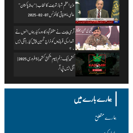
وزیرِ اعظم شہباز شریف کا خطاب | “بریتھ پاکستان”
عالمی ماحولیاتی کانفرنس 07-02-2025
آرمی چیف نے مظفرآباد کا دورہ کیا، جہاں انہوں نے
شہداء کی قربانیوں کو خراجِ تحسین پیش کیا۔ | آئی ایس
پی آر
کشمیر ایک زخم | یومِ یکجہتی کشمیر | 5 فروری 2025 |
آئی ایس پی آر
ہمارے بارے میں
ہما رے متعلق