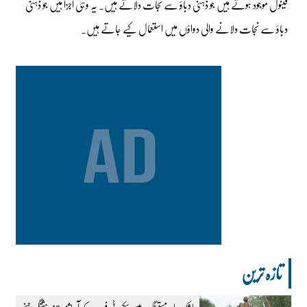
فینول موجود ہوتے ہیں جو ذہنی دباؤ سے نجات دلاتے ہیں۔ یہ وہی اجزا ہیں جو ذہنی
دباؤ سے نجات دلانے والی دواؤں میں استعمال کیے جاتے ہیں۔
تازہ ترین