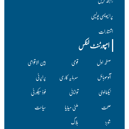
رابطہ کریں
پرا ئیویسی پولسیی
اشتہارات
امپورٹنٹ لنکس
صفحہ اول
قومی
بین الاقوامی
آٹوموبائل
سرمایہ کاری
پراپرٹی
ٹیکنالوجی
توانائی
فوڈ سیکورٹی
صحت
ملٹی میڈیا
سیاحت
شوبز
بلاگ