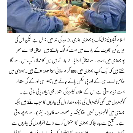
اسلام آباد(نیوز ڈیسک)بھنڈی ہماری روز مرہ کی غذا میں شامل ہے لیکن اس کی
حیران کن افادیت کے بارے میں بہت کم لوگ جانتے ہیں۔غذائی اجزا سے بھر
پوربھنڈی میں بہت سے غذائی اجزا پائے جاتے ہیں جس کا اندازہ آپ اس سے لگا
سکتے ہیں کہ ایک کپ بھنڈی میں 100 گرام غذائی اجزا موجود ہوتے ہیں۔بھنڈی میں
وٹامن اے، سی، کے اور بی سکس پائے جاتے ہیں تاہم سی اور کے کی مقدار
بہت زیادہ ہوتی ہے اس کے علاوہ کیلوریز کی مقدار بھی زیادہ پائی جاتی ہے۔
کولیسٹرول میں کمی کولیسٹرول کی زیادہ مقدار دل کی بیماریوں کا سبب بنتے ہیں جبکہ
بھنڈی میں کولیسٹرول نہیں ہوتا کیونکہ یہ صحت مند فائبر (ریشے) سے بھرپور ہوتی
ہے۔ تحقیق سے پتہ چلا کہ بھنڈی کا استعمال کرنے والے افراد دل کی بیماریوں سے
محفوظ رہتے ہیں۔دمہ سے بچاؤبھنڈی کا استعمال کرنے والے افراد میں دمہ کا خطرہ