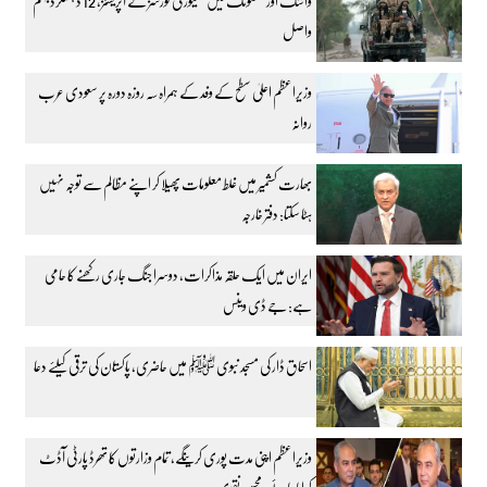
واشک اور مستونگ میں سکیورٹی فورسز کے آپریشنز، 12 دہشتگرد جہنم
واصل
وزیراعظم اعلیٰ سطح کے وفد کے ہمراہ سہ روزہ دورہ پر سعودی عرب
روانہ
بھارت کشمیر میں غلط معلومات پھیلا کر اپنے مظالم سے توجہ نہیں
ہٹا سکتا: دفتر خارجہ
ایران میں ایک حلقہ مذاکرات، دوسرا جنگ جاری رکھنے کا حامی
ہے: جے ڈی وینس
اسحاق ڈار کی مسجد نبوی ﷺ میں حاضری، پاکستان کی ترقی کیلئے دعا
وزیراعظم اپنی مدت پوری کرینگے، تمام وزارتوں کا تھرڈ پارٹی آڈٹ