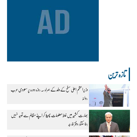
تازہ ترین
وزیراعظم اعلیٰ سطح کے وفد کے ہمراہ سہ روزہ دورہ پر سعودی عرب
روانہ
بھارت کشمیر میں غلط معلومات پھیلا کر اپنے مظالم سے توجہ نہیں
ہٹا سکتا: دفتر خارجہ