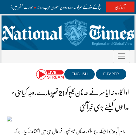
تازہ ترین
وزیراعظم اعلیٰ سطح کے وفد کے ہمراہ سہ روزہ دورہ پر سعودی عرب روانہ
بھارت کشمیر میں غلط معلوم
ENGLISH
E-PAPER
اداکارہ ندا یاسر نے عدنان ٹیپو کو 21تھپڑمارے ،وجہ کیابنی ؟
مداحوں کیلئے بڑی خبرآگئی
اسلام آباد(نیو زڈیسک)اداکار عدنان شاہ ٹیپو نے حال ہی میں انکشاف کیا ہے کہ