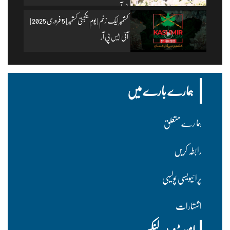
پی آر
کشمیر ایک زخم | یومِ یکجہتی کشمیر | 5 فروری 2025 |
آئی ایس پی آر
ہمارے بارے میں
ہما رے متعلق
رابطہ کریں
پرا ئیویسی پولسیی
اشتہارات