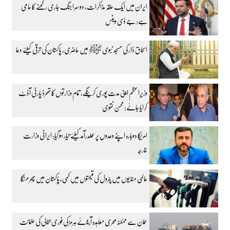
ایران میں ایک حلقہ مذاکرات، دوسرا جنگ جاری رکھنے کا حامی
ہے: جے ڈی وینس
اسحاق ڈار کی مسجد نبوی ﷺ میں حاضری، پاکستان کی ترقی کیلئے دعا
وزیراعظم اپنی مدت پوری کرینگے، تمام وزارتوں کا تھرڈ پارٹی آڈٹ
کرایا جائے: محسن نقوی
امریکا دوبارہ اپنے وعدوں پر عملدرآمد کیلئے تیار ہو گیا: ایرانی وزارت
خارجہ
عالمی منڈیوں میں پٹرول کی قیمتوں میں کمی، پاکستان میں پھر مہنگا
عمان سے ممکنہ بحری معاہدہ آبنائے ہرمز کی فوری بحالی کی ضمانت