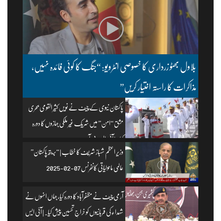
بلاول بھٹو زرداری کا خصوصی انٹرویو: “جنگ کا کوئی فائدہ نہیں،
مذاکرات کا راستہ اختیار کریں”
پاکستان نیوی کے چیف نے نویں کثیر القومی بحری
مشق “امن” میں شریک غیر ملکی جہازوں کا دورہ
کیا۔ | آئی ایس پی آر
وزیرِ اعظم شہباز شریف کا خطاب | “بریتھ پاکستان”
عالمی ماحولیاتی کانفرنس 07-02-2025
آرمی چیف نے مظفرآباد کا دورہ کیا، جہاں انہوں نے
شہداء کی قربانیوں کو خراجِ تحسین پیش کیا۔ | آئی ایس