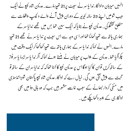
انہیں میزبان و اداکار ندا یاسر نے سیٹ پر 21 تھپڑ مارے۔عدنان شاہ ٹیپو نے ایک
ویب شو میں اپنے 23 سالہ کیرئیر کے دوران پیش آنے والے دلچسپ واقعات سے
متعلق گفتگو کی۔عدنان ٹیپو نے بتایا کہ ایک سین تھا جس میں مجھے ندایاسر کے
بھاری ہاتھ سے تھپڑ کھانا تھا اور اسی وجہ سے اس سیٹ پر ندا یاسر نے مجھے 21 تھپڑ
مارے۔انہوں نے کہا کہ ندا یاسر کے بھاری ہاتھ سے تھپڑ کھاکھا کر ایک وقت میں
چکراگیا تھا۔عدنان کے جواب پر میزبان نے ہنستے ہوئے کہا کہ اگر ندا یاسر ایسا یاسر نواز
کے ساتھ کریں تو ان کا کیا ہوگا اس پر عدنان ٹیپو کا کہنا تھا کہ کہ ندایاسر ان کے ساتھ تو
محبت سے پیش آتی ہوں گی۔خیال رہے کہ اداکار عدنان شاہ ٹیپو پاکستان شوبز انڈسٹری
میں منفی کردار نبھانے کے سبب خاصے مشہور ہیں جب کہ وہ بالی وڈ میں بھی
اداکاری کے جوہر دکھاچکے ہیں۔