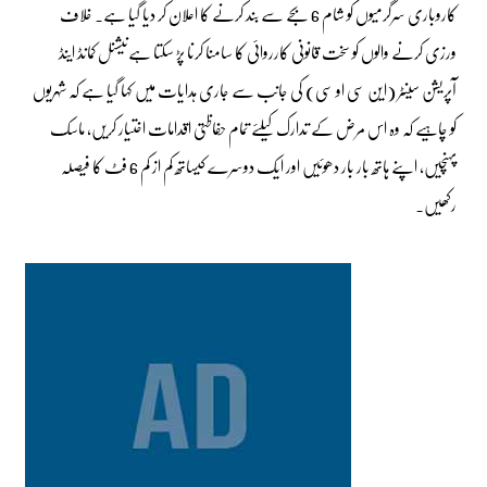
کاروباری سرگرمیوں کو شام 6 بجے سے بند کرنے کا اعلان کر دیا گیا ہے۔ خلاف
ورزی کرنے والوں کو سخت قانونی کارروائی کا سامنا کرنا پڑ سکتا ہےنیشنل کمانڈ اینڈ
آپریشن سینٹر (این سی او سی) کی جانب سے جاری ہدایات میں کہا گیا ہے کہ شہریوں
کو چاہیے کہ وہ اس مرض کے تدارک کیلئے تمام حفاظتی اقدامات اختیار کریں، ماسک
پہنچیں، اپنے ہاتھ بار بار دھوئیں اور ایک دوسرے کیساتھ کم از کم 6 فٹ کا فیصلہ
رکھیں۔