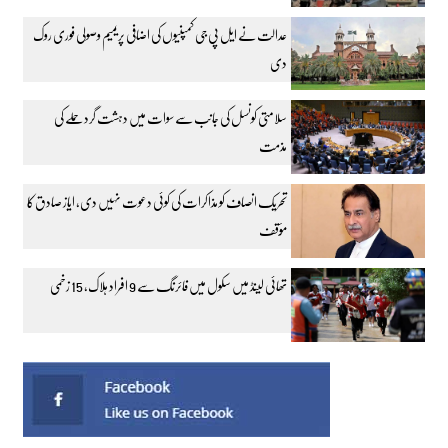
عدالت نے ایل پی جی کمپنیوں کی اضافی پریمیم وصولی فوری روک
دی
سلامتی کونسل کی جانب سے سوات میں دہشت گرد حملے کی
مذمت
تحریک انصاف کو مذاکرات کی کوئی دعوت نہیں دی، ایاز صادق کا
مؤقف
تھائی لینڈ میں سکول میں فائرنگ سے 9 افراد ہلاک، 15 زخمی