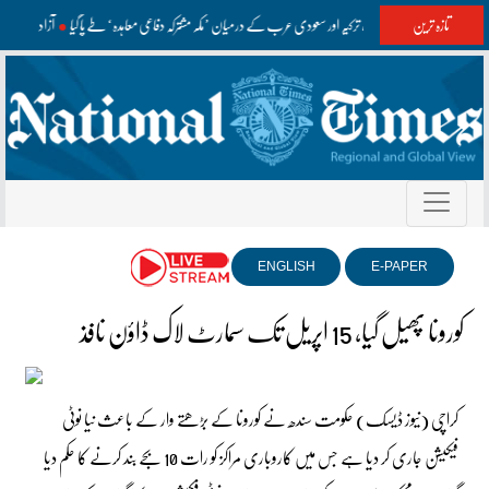
تازہ ترین
پاکستان، ترکیہ اور سعودی عرب کے درمیان ’مکہ مشترکہ دفاعی معاہدہ‘ طے پا گیا
آزاد کشمیر
ENGLISH
E-PAPER
کورونا پھیل گیا، 15 اپریل تک سمارٹ لاک ڈاؤن نافذ
کراچی (نیوز ڈیسک) حکومت سندھ نے کورونا کے بڑھتے وار کے باعث نیا نوٹی
فیکیشن جاری کر دیا ہے جس میں کاروباری مراکز کو رات 10 بجے بند کرنے کا حکم دیا