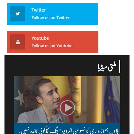
ملتی میڈیا
بلاول بھٹو زرداری کا خصوصی انٹرویو: “جنگ کا کوئی فائدہ نہیں،