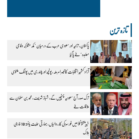
تازہ ترین
پاکستان، ترکیہ اور سعودی عرب کے درمیان ’مکہ مشترکہ دفاعی
معاہدہ‘ طے پا گیا
آزاد کشمیر انتخابات کا تیسرا مرحلہ، پونچھ اور پلندری میں پولنگ ملتوی
ترک صدر آج سعودیہ پہنچیں گے، شہباز شریف، محمد بن سلمان سے
ملاقات طے
خیبرپختونخوا میں فورسز کی کارروائیاں، بھارتی حمایت یافتہ 10 خارجی
ہلاک