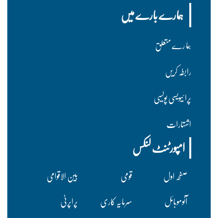
ہمارے بارے میں
ہما رے متعلق
رابطہ کریں
پرا ئیویسی پولسیی
اشتہارات
امپورٹنٹ لنکس
صفحہ اول
قومی
بین الاقوامی
آٹوموبائل
سرمایہ کاری
پراپرٹی