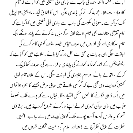
گیا ہے۔محکمہ داخلہ سندھ کی جانب سے جاری نوٹی فکیشن میں کہا گیا ہے کہ تمام
کاروبار رات 10 بجے بند کرنے کی پابندی ہوگی۔ اس کا اطلاق ایک ماہ یعنی 15 اپریل
تک کیا گیا ہے۔صوبائی حکومت کی جانب سے جاری نوٹی فکیشن میں کہا گیا ہے کہ
تمام تفریحی مقامات بھی شام 6 بجے اپنی سرگرمیاں بند کرنے کے پابند ہونگے جبکہ
تمام سرکاری اور نجی اداروں میں صرف پچاس فیصد سٹاف کو ہی کام کرنے کی
اجازت ہوگی، ان ہدایات پر سختی سے عمل درآمد کیا جائے۔اعلامیے میں کہا گیا ہے کہ
ریسٹورینٹس کے اندر کھانا نہ کھانے کی پابندی برقرار رہے گی، صرف کھانا پیک
کرکے ساتھ لے جانے اور ہوم ڈیلیوری کی اجازت ہوگی۔اس کے علاوہ تمام ڈپٹی
کمشنرز کو ہدایت دی گئی ہے کہ اگر کسی علاقے میں وبائی مرض پھیلنے کا خطرہ ہوا تو اس
میں لاک ڈاؤن لگانے کا انھیں مکمل اختیار ہوگا۔خیال رہے کہ پورے ملک خصوصاً
پنجاب میں عالمی وبا کی تیسری لہر نے اپنے وار کرنے شروع کر دیئے ہیں۔ برطانوی
قسم کا یہ وائرس آہستہ آہستہ پورے ملک کو اپنی لپیٹ میں لے رہا ہے۔انہیں
خطرات کے پیش نظر آج سے لاہور اور اسلام آباد سمیت مختلف شہروں میں