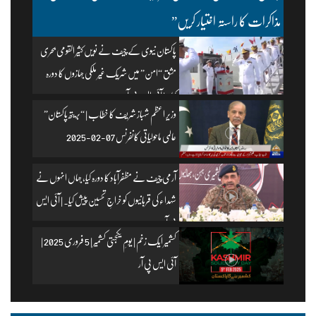
مذاکرات کا راستہ اختیار کریں”
پاکستان نیوی کے چیف نے نویں کثیر القومی بحری
مشق “امن” میں شریک غیر ملکی جہازوں کا دورہ
کیا۔ | آئی ایس پی آر
وزیرِ اعظم شہباز شریف کا خطاب | “بریتھ پاکستان”
عالمی ماحولیاتی کانفرنس 07-02-2025
آرمی چیف نے مظفرآباد کا دورہ کیا، جہاں انہوں نے
شہداء کی قربانیوں کو خراجِ تحسین پیش کیا۔ | آئی ایس
پی آر
کشمیر ایک زخم | یومِ یکجہتی کشمیر | 5 فروری 2025 |
آئی ایس پی آر