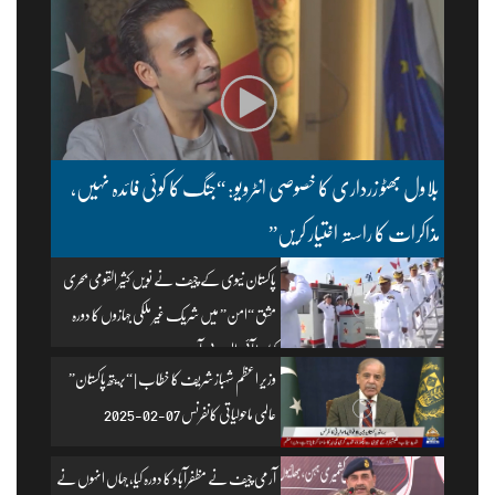
بلاول بھٹو زرداری کا خصوصی انٹرویو: “جنگ کا کوئی فائدہ نہیں،
مذاکرات کا راستہ اختیار کریں”
پاکستان نیوی کے چیف نے نویں کثیر القومی بحری
مشق “امن” میں شریک غیر ملکی جہازوں کا دورہ
کیا۔ | آئی ایس پی آر
وزیرِ اعظم شہباز شریف کا خطاب | “بریتھ پاکستان”
عالمی ماحولیاتی کانفرنس 07-02-2025
آرمی چیف نے مظفرآباد کا دورہ کیا، جہاں انہوں نے