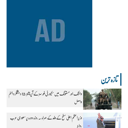
تازہ ترین
واشک اور مستونگ میں سکیورٹی فورسز کے آپریشنز، 12 دہشتگرد جہنم
واصل
وزیراعظم اعلیٰ سطح کے وفد کے ہمراہ سہ روزہ دورہ پر سعودی عرب
روانہ