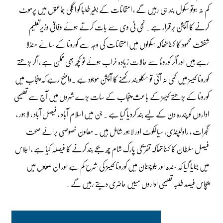
کم نہ ہوتو سکول بند ہی رہیں گے ، امتحانات کے بغیر طلبا کو اگلی جماعتوں میں پرموٹ
کرنے کا آپشن برقرار ہے ۔ نجی ٹی وی سے بات کرتے ہوئے وفاقی وزیرتعلیم
شفقت محمود کا کہناتھاکہ سکولوں میں امتحانات کی وجہ سے کورونا کے سائے منڈلا
رہے ہیں اور اگر کورونا سے حالات زیادہ خراب ہوئے تو کچھ بھی ممکن ہے ، اگر بڑھتے
کورونا کیسز میں کمی نہ آئی تو سکلو بند رکھنے کا آپشن موجود ہے ۔واضح رہے کہ پنجاب میں
کورونا کے بڑھتے کیسز کے باعث پنجاب کے سات بڑے شہروں میں آج سے تعلیمی
اداروں کو پندرہ دن کے لیے بند کردیا گیا ہے ۔ جن میں اسلام آباد ، فیصل آباد ، لاہور ،
گجرات ، راولپنڈی، سیالکوٹ اور لاہور شامل ہیں ۔ معاون خصوصی برائے صحت
فیصل سلطان کا کہناتھاکہ تفریحی پارک شام چھ بجے بند کرنے کا فیصلہ کیا ہے ، اجلاس
میں بتایا گیا کہ سندھ اور بلوچستان میں کورونا کیسز کی شرح کم ہے اور ان صوبوں میں
پچاس فیصد طلبہ تعلیمی اداروں مییں حاضری دیتے رہیں گے ۔