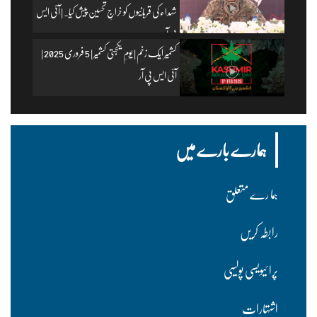
شہداء کی قربانیوں کو خراجِ تحسین پیش کیا۔ | آئی ایس
پی آر
کشمیر ایک زخم | یومِ یکجہتی کشمیر | 5 فروری 2025 |
آئی ایس پی آر
ہمارے بارے میں
ہما رے متعلق
رابطہ کریں
پرا ئیویسی پولسیی
اشتہارات