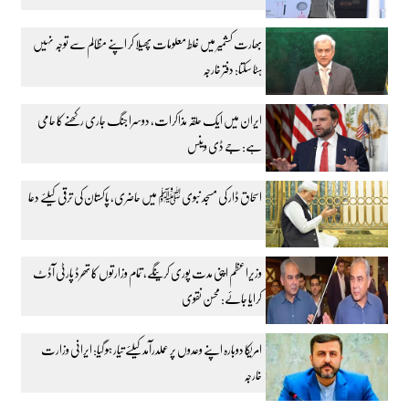
بھارت کشمیر میں غلط معلومات پھیلا کر اپنے مظالم سے توجہ نہیں
ہٹا سکتا: دفتر خارجہ
ایران میں ایک حلقہ مذاکرات، دوسرا جنگ جاری رکھنے کا حامی
ہے: جے ڈی وینس
اسحاق ڈار کی مسجد نبوی ﷺ میں حاضری، پاکستان کی ترقی کیلئے دعا
وزیراعظم اپنی مدت پوری کرینگے، تمام وزارتوں کا تھرڈ پارٹی آڈٹ
کرایا جائے: محسن نقوی
امریکا دوبارہ اپنے وعدوں پر عملدرآمد کیلئے تیار ہو گیا: ایرانی وزارت
خارجہ