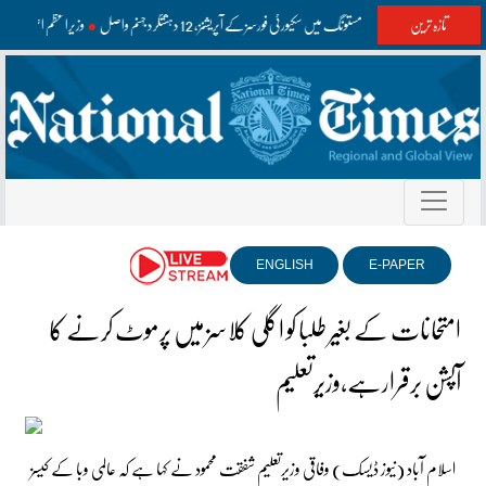
تازہ ترین
واشک اور مستونگ میں سکیورٹی فورسز کے آپریشنز، 12 دہشتگرد جہنم واصل
وزیراعظم اعلیٰ س
ENGLISH
E-PAPER
امتحانات کے بغیر طلبا کو اگلی کلاسز میں پرموٹ کرنے کا
آپشن برقرارہے،وزیرتعلیم
اسلام آباد (نیوز ڈیسک) وفاقی وزیرتعلیم شفقت محمود نے کہا ہے کہ عالمی وبا کے کیسز