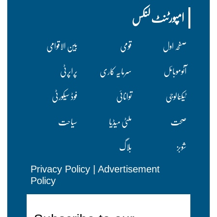
امپورٹنٹ لنکس
صفحہ اول
قومی
بین الاقوامی
آٹوموبائل
سرمایہ کاری
پراپرٹی
ٹیکنالوجی
توانائی
فوڈ سیکورٹی
صحت
ملٹی میڈیا
سیاحت
شوبز
بلاگ
Privacy Policy
|
Advertisement
Policy