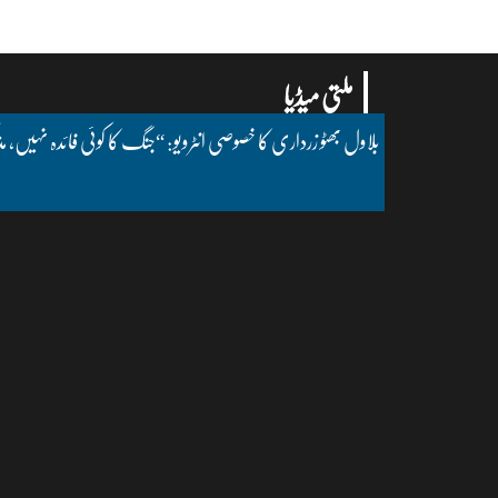
ملتی میڈیا
بلاول بھٹو زرداری کا خصوصی انٹرویو: “جنگ کا کوئی فائدہ نہیں، مذ