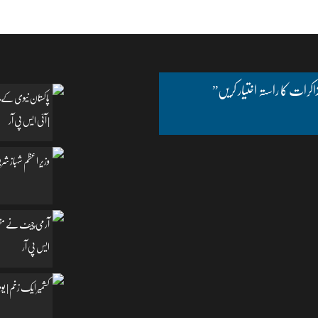
اکرات کا راستہ اختیار کریں”
پاکستان نیوی کے چ
| آئی ایس پی آر
وزیرِ اعظم شہباز شریف
آرمی چیف نے مظفرآب
ایس پی آر
کشمیر ایک زخم | یومِ یکجہتی کشمیر | 5