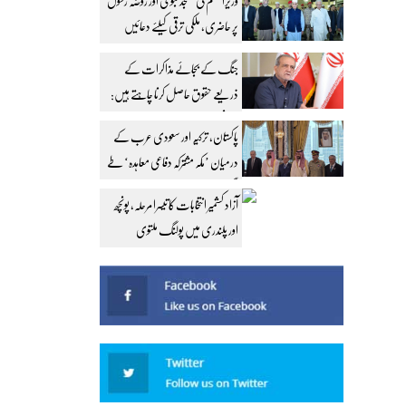
وزیراعظم کی مسجد نبویؐ اور روضہ رسولؐ
پر حاضری، ملکی ترقی کیلئے دعائیں
جنگ کے بجائے مذاکرات کے
ذریعے حقوق حاصل کرنا چاہتے ہیں:
ایرانی صدر
پاکستان، ترکیہ اور سعودی عرب کے
درمیان ’مکہ مشترکہ دفاعی معاہدہ‘ طے
پا گیا
آزاد کشمیر انتخابات کا تیسرا مرحلہ، پونچھ
اور پلندری میں پولنگ ملتوی