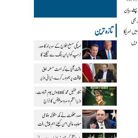
ہلے بیان
ھ بھی
تازہ ترین
یں امریکا
 دیں
امریکی مسلح افواج کے سربراہ کا صدر
ٹرمپ کو ایران جنگ سے نکلنے کا
مشورہ
وقت آگیا ہے کہ امت مسلمہ اپنی
طاقت پر بھروسہ کرے، ایرانی وزیر
خارجہ
میجر طفیل محمد کا 68 واں یوم شہادت،
وزیراعظم و سروسز چیفس کا خراجِ
عقیدت
صدر مملکت نے مکہ مشترکہ دفاعی
معاہدہ عالمی امن کیلئے اہم پیش رفت
قرار دیدیا