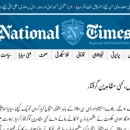
اعی معاہدہ عالمی امن کیلئے اہم پیش رفت قرار دیدیا
وزیراعظم کی مسجد نبویؐ اور روضہ رسولؐ پر حاضری، ملکی ترقی کی
ی
پراپرٹی
ٹیکنالوجی
توانائی
فوڈ سیکورٹی
صحت
ملٹی میڈیا
سیاحت
، کئی مظاہرین گرفتار
گئے، ریلوے اسٹیشنز اور ڈی سی دفاتر کے باہر مشترکہ احتجاج کیا، کسان تحریک کیلئے میڈیا اسٹریٹ
نا ہو گا، مودی حکومت نے سنگھو بارڈر پر ٹھکانے بنانے والے کئی مظاہرین کو گرفتار کرلیا۔بھارت م
ی دفاتر کے باہرمشترکہ احتجاج کیا، سنگھو بارڈر پر عارضی ٹھکانے بنانا مودی سرکار کی طبیعت پر ناگوا