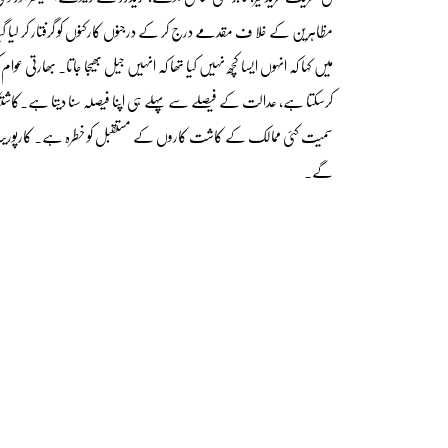
مظاہرین کے خلا ف مقدمے درج کر کے درجنوں کارکنوں کو گرفتار کر لی
میں کہا کہ انہوں ایسا کچھ نہیں کیا تھا کہ انہیں جیل بھیجا جاتا۔ بھارتی عوام
کرسکتا ہے، عدالت کے فیصلے سے پہلے ہی اپنا فیصلہ سنا دیتا ہے۔کاشتکار
سمیت کئی ممالک کے کاشت کاروں کے مستقبل کو خطرہ ہے۔ کارپوریٹ سیکٹ
گے۔