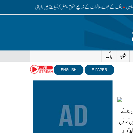
لئے دعائیں
جنگ کے بجائے مذاکرات کے ذریعے حقوق حاصل کرنا چاہتے ہیں: ایرانی صدر
پاکستان، ترکیہ اور
شوبز
بلاگ
ENGLISH
E-PAPER
جی بنانے
یں کسانوں
ر گزرا،