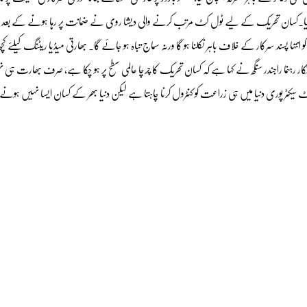
ا گیا۔کسان تحریک کے لیے ٹول کٹ مرتب کرنے والی دیشا روی نے ضمانت پر رہا ہونے کے بعد پ
 کو انتہا پسند سرکار کے خلاف باہر نکلنا ہو گا ورنہ سماج تباہ ہو جائے گا۔ بھارتی میڈیا ریٹنگ کیلئے کچ
 رہنما راجندر سنگھ نے کہا ہے کہ کسان تحریک کا چرچا عالمی سطح پر ہو چکا ہے، صرف بھارت ہی نہ
ر پوری دنیا میں ہی زراعت کو کنٹرول کرنا چاہتا ہے لیکن دنیا بھر کے کسان ایسا نہیں ہونے