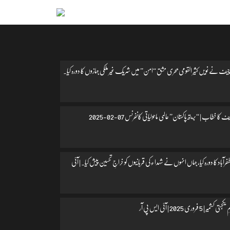
یف نے نویں کثیر القومی بحری مشق “امن” میں شریک غیر ملکی جہازوں کا دورہ کیا۔
 کا خطاب | “بریتھ پاکستان” عالمی ماحولیاتی کانفرنس 07-02-2025
اد کا دورہ کیا، جہاں انہوں نے شہداء کی قربانیوں کو خراجِ تحسین پیش کیا۔ | آئی
 فروری 2025 | آئی ایس پی آر