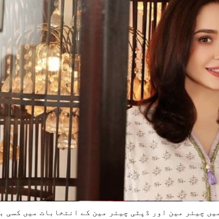
میں چیئر مین اور ڈپٹی چیئر مین کے انتخابات میں کسی ب