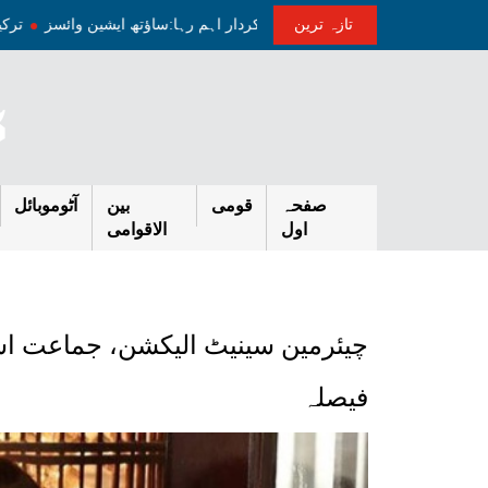
تازہ ترین
ن کشیدگی کم کرنے میں پاکستان کا ثالثی کردار اہم رہا:ساؤتھ ایشین وائسز
صفحہ
قومی
بین
آٹوموبائل
اول
الاقوامی
چیئرمین سینیٹ الیکشن، جماعت اسل
فیصلہ