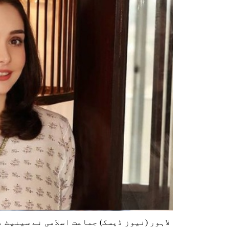
لاہور (نیوز ڈیسک) جماعت اسلامی نے سینیٹ 