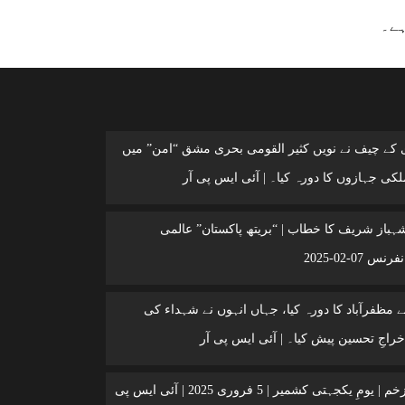
ہے۔
ی کے چیف نے نویں کثیر القومی بحری مشق “امن” میں
کی جہازوں کا دورہ کیا۔ | آئی ایس پی آر
شہباز شریف کا خطاب | “بریتھ پاکستان” عالمی
 07-02-2025
 مظفرآباد کا دورہ کیا، جہاں انہوں نے شہداء کی
خراجِ تحسین پیش کیا۔ | آئی ایس پی آر
کشمیر ایک زخم | یومِ یکجہتی کشمیر | 5 فروری 2025 | آئی ایس پی