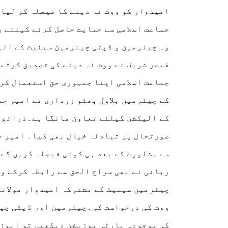
امیدوار کو ووٹ نہ دینے کا فیصلہ کر لیا 
جماعت اسلامی سے حمایت حاصل کرنے کیلئے را
وہ چیئرمین و ڈپٹی چیئرمین سینیٹ کے الی
قیصر شریف نے ووٹ نہ دینے کی تصدیق کرتے
جماعت اسلامی اپنا جمہوری حق استعمال کر
کے چیئرمین بلاول بھٹو زرداری نے امیر جم
کے الیکشن کیلئے تعاون مانگا ہے۔ذرائع ک
صورتحال پر تبادلہ خیال بھی کیا۔ امیر جم
سے مشاورت کے بعد ہی کوئی فیصلہ کریں گے
ربانی نے بھی سراج الحق سے رابطہ کرکے وو
چیئرمین سینیٹ کے مشترکہ امیدوار مولانا 
ووٹ کی درخواست کی۔چیئرمین اور ڈپٹی چیئ
کی موجودہ پارٹی پوزیشن دیکھیں تو اپوزیش