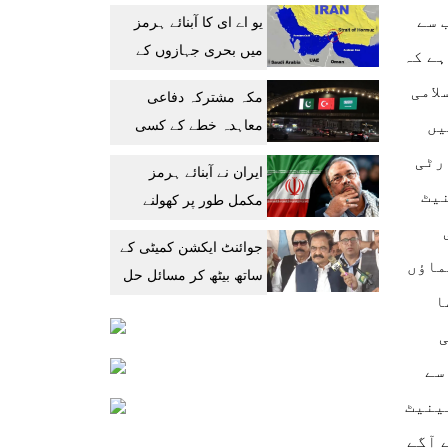
میں پیشرفت کا دعویٰ
 سے
یو اے ای کا آبنائے ہرمز
میں بحری جہازوں کے
ہے کہ
تحفظ پر تشویش کا
لامی
مکہ مشترکہ دفاعی
اظہار
معاہدہ خطے کے کسی
یں
ملک کیلئے خطرہ نہیں:
رٹی
ایران نے آبنائے ہرمز
سعودی عہدیدار
نیٹ
مکمل طور پر کھولنے
کیلئے امریکا کو 6 شرائط
جوائنٹ ایکشن کمیٹی کے
پیش کر دیں
اؤں
ساتھ بیٹھ کر مسائل حل
ا
کریں گے: رانا ثناء اللہ
ی
سے
ینیٹ
آگے