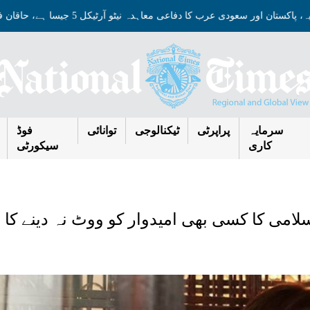
ترکیہ، پاکستان اور سعودی عرب کا دفاعی معاہدہ نیٹو آرٹیکل 5 جیسا ہے، حاقان فیدان
سرمایہ
پراپرٹی
ٹیکنالوجی
توانائی
فوڈ
کاری
سیکورٹی
امی کا کسی بھی امیدوار کو ووٹ نہ دینے کا