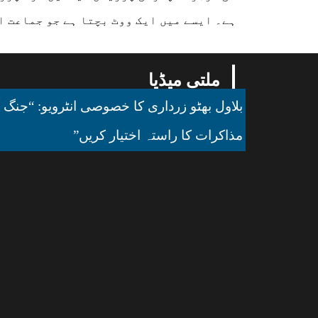
ہے۔ ایسے میں ایک ووٹ بچتا ہے جو جماعت اس
ملتی میڈیا
بلاول بھٹو زرداری کا خصوصی انٹرویو: “جنگ ک
مذاکرات کا راستہ اختیار کریں”