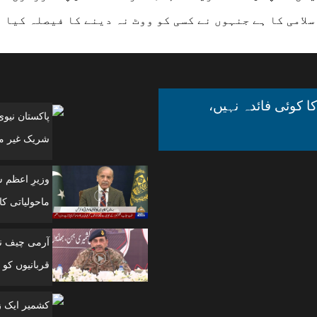
لامی کا ہے جنہوں نے کسی کو ووٹ نہ دینے کا فیصلہ کیا 
ا کوئی فائدہ نہیں،
پاکستان نیو
شریک غیر مل
وزیرِ اعظم 
ماحولیاتی کانفرنس
آرمی چیف نے
قربانیوں کو 