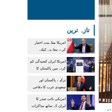
تازہ ترین
امریکا مفاہمت اختیار
کرے، معاہدے کیلئے
موجودہ صورتحال بہترین
امریکا ایران کشیدگی کم
ہے: ایرانی صدر
کرنے میں پاکستان کا
ثالثی کردار اہم
ترکیہ، پاکستان اور
رہا:ساؤتھ ایشین وائسز
سعودی عرب کا دفاعی
معاہدہ نیٹو آرٹیکل 5
امریکی نائب صدر کا
جیسا ہے، حاقان فیدان
ایران کے ساتھ مذاکرات
ھی