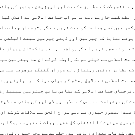
ہے۔تفصیلات کے مطابق حکومت اور اپوزیشن دونوں کی جانب
بطے کیے جارہے تھے تاہم اب جماعت اسلامی نے اعلان کیا 
کشن میں کسی جماعت کو ووٹ نہیں دے گی۔ترجمان جماعت اس
 ہوئے بتایا کہ چیرمین اور ڈپٹی چیرمین سینٹ الیکشن م
تے ہوئے حصہ نہیں لے گی۔واضح رہے کہ پاکستان پیپلز پا
اعت اسلامی سے ٹیلی فونک رابطہ کرکے ان سے چیئرمین سی
ے مطابق دونوں رہنماؤں نے دوران گفتگو موجودہ سیاسی
اعت اسلامی نے بلاول بھٹو کو جواب دیا کہ وہ پارٹی رہنم
۔ترجمان جماعت اسلامی کے مطابق سابق چیئرمین سینیٹ رض
ٹ کی درخواست ہے۔اس کے علاوہ پی ڈی ایم کی جانب سے ڈپٹ
عبدالغفور حیدری نے بھی سراج الحق سے ملاقات کرکے ان 
رمین سینیٹ کا انتخاب کل خفیہ بیلٹ کے ذریعے ہوگا ،س
ن کے پاس تعداد زیادہ ہے، حکومت سے محض چند ووٹوں سے 