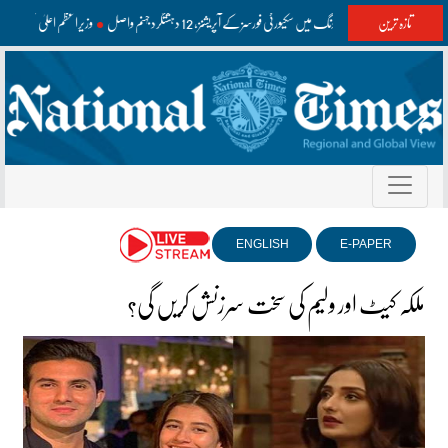
تازہ ترین
واشک اور مستونگ میں سکیورٹی فورسز کے آپریشنز، 12 دہشتگرد جہنم واصل
وزیراعظم اعلیٰ سطح 
ENGLISH
E-PAPER
ملکہ کیٹ اور ولیم کی سخت سرزنش کریں گی؟