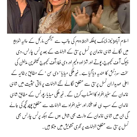
اسلام آباد(نیوز ڈیسک)ملکہ الزبتھ دوم کی جانب سے میگھن مارکل کے حالیہ انٹرویو
میں لگائے شاہی خاندان پر نسل پرستی کے الزامات کے بعد پرنس چارلس، دی
ڈیوک آ ف کیمبرج، پوتے اور شہزادہ ولیم اور دی ڈچز آف کیمبرج کیتھرین مڈلٹن کی
سخت سرزنش کا عندیہ دیا گیا ہے۔غیر ملکی میڈیا ’ دی سن ‘ کے مطابق برطانیہ کے
اعلیٰ عہدیداران نسل پرستی سے متعلق لگائے گئے الزامات پر ذاتی حیثیت میں شاہی
خاندان کے سنیئر افراد کا احتساب کریں گے۔غیر ملکی میڈیا رپورٹس کے مطابق شاہی
خاندان کے سب ہی خود مختار اور سنیئر افراد سے الزامات سے متعلق پوچھ گچھ کی جائے
گی جن میں شاہی خاندان کے وارث بھی شامل ہوں گے جبکہ پرنس چارلس بھی
نسل پرستی سے متعلق الزامات پر گہری تشویش میں مبتلا ہیں۔