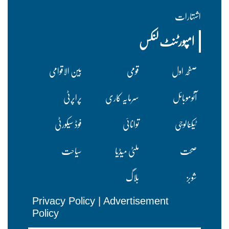
اشتہارات
امپورٹنٹ لنکس
صفحہ اول
قومی
بین الاقوامی
آٹوموبائل
سرمایہ کاری
پراپرٹی
ٹیکنالوجی
توانائی
فوڈ سیکورٹی
صحت
ملٹی میڈیا
سیاحت
شوبز
بلاگ
Privacy Policy
|
Advertisement
Policy