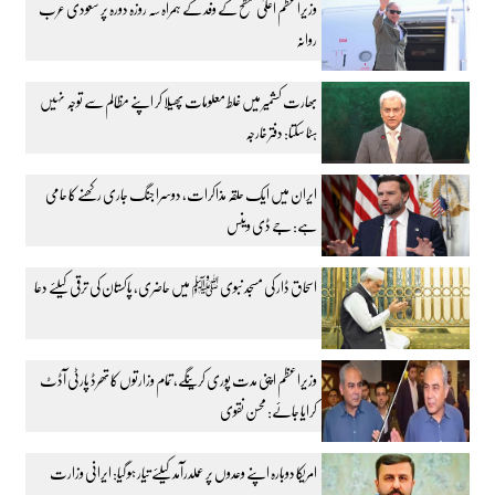
وزیراعظم اعلیٰ سطح کے وفد کے ہمراہ سہ روزہ دورہ پر سعودی عرب
روانہ
بھارت کشمیر میں غلط معلومات پھیلا کر اپنے مظالم سے توجہ نہیں
ہٹا سکتا: دفتر خارجہ
ایران میں ایک حلقہ مذاکرات، دوسرا جنگ جاری رکھنے کا حامی
ہے: جے ڈی وینس
اسحاق ڈار کی مسجد نبوی ﷺ میں حاضری، پاکستان کی ترقی کیلئے دعا
وزیراعظم اپنی مدت پوری کرینگے، تمام وزارتوں کا تھرڈ پارٹی آڈٹ
کرایا جائے: محسن نقوی
امریکا دوبارہ اپنے وعدوں پر عملدرآمد کیلئے تیار ہو گیا: ایرانی وزارت