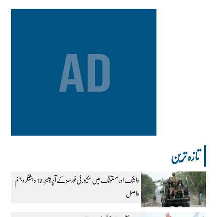
تازہ ترین
واشک اور مستونگ میں سکیورٹی فورسز کے آپریشنز، 12 دہشتگرد جہنم
واصل