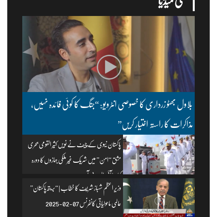
ملتی میڈیا
بلاول بھٹو زرداری کا خصوصی انٹرویو: “جنگ کا کوئی فائدہ نہیں،
مذاکرات کا راستہ اختیار کریں”
پاکستان نیوی کے چیف نے نویں کثیر القومی بحری
مشق “امن” میں شریک غیر ملکی جہازوں کا دورہ
کیا۔ | آئی ایس پی آر
وزیرِ اعظم شہباز شریف کا خطاب | “بریتھ پاکستان”
عالمی ماحولیاتی کانفرنس 07-02-2025