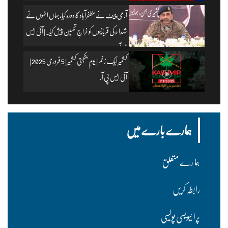
آرمی چیف نے مظفرآباد کا دورہ کیا، جہاں انہوں نے
شہداء کی قربانیوں کو خراجِ تحسین پیش کیا۔ | آئی ایس
پی آر
کشمیر ایک زخم | یومِ یکجہتی کشمیر | 5 فروری 2025 |
آئی ایس پی آر
ہمارے بارے میں
ہما رے متعلق
رابطہ کریں
پرا ئیویسی پولسیی