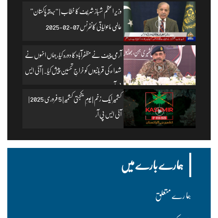
وزیرِ اعظم شہباز شریف کا خطاب | “بریتھ پاکستان”
عالمی ماحولیاتی کانفرنس 07-02-2025
آرمی چیف نے مظفرآباد کا دورہ کیا، جہاں انہوں نے
شہداء کی قربانیوں کو خراجِ تحسین پیش کیا۔ | آئی ایس
پی آر
کشمیر ایک زخم | یومِ یکجہتی کشمیر | 5 فروری 2025 |
آئی ایس پی آر
ہمارے بارے میں
ہما رے متعلق