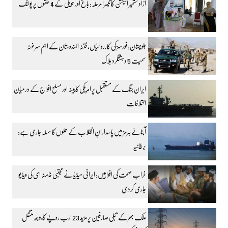
آزاد کشمیر الیکشن کا تیسرا مرحلہ: باغ اور حویلی کے 4 حلقوں پر پولنگ
بلوچستان: فورسز کی کارروائیاں، فتنہ الہندوستان کے اہم سرغنہ
سمیت 5 دہشتگرد ہلاک
ایران جنگ کے مستقبل پر امریکی کابینہ اور مسلح افواج کے درمیان
اختلافات
آبنائے ہرمز میں پاسدارانِ انقلاب کے حملوں کا سسلہ جاری ہے:
برطانیہ
خراب صحت کی افواہیں: ایرانی میڈیا نے مجتبیٰ خامنہ ای کی ویڈیو
جاری کردی
ملک بھر کے بجلی صارفین پر مزید 23 ارب روپے کا بوجھ منتقل