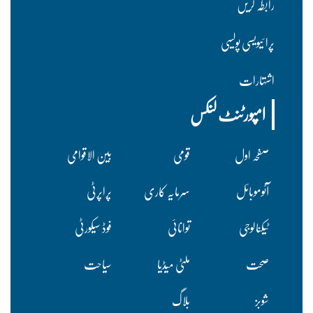
رابطہ کریں
پرا ئیویسی پولسیی
اشتہارات
امپورٹنٹ لنکس
صفحہ اول
قومی
بین الاقوامی
آٹوموبائل
سرمایہ کاری
پراپرٹی
ٹیکنالوجی
توانائی
فوڈ سیکورٹی
صحت
ملٹی میڈیا
سیاحت
شوبز
بلاگ