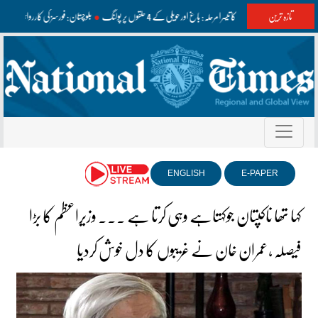
تازہ ترین
آزاد کشمیر الیکشن کا تیسرا مرحلہ: باغ اور حویلی کے 4 حلقوں پر پولنگ
بلوچستان: فورسز کی کارروائیاں، فتنہ
ENGLISH
E-PAPER
کہا تھا ناکپتان جوکہتاہے وہی کرتا ہے ۔۔۔ وزیراعظم کا بڑا
فیصلہ ،عمران خان نے غریبوں کا دل خوش کردیا