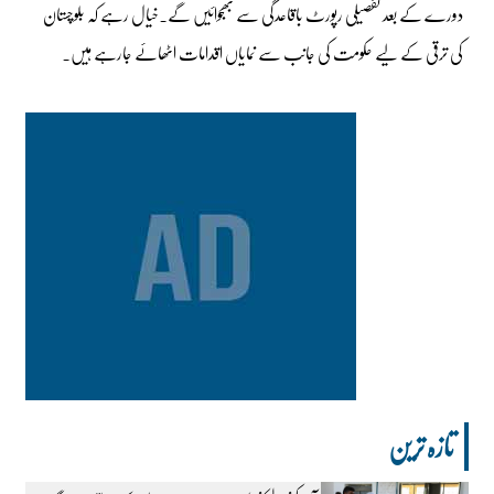
دورے کے بعد تفصیلی رپورٹ باقاعدگی سے بھجوائیں گے۔خیال رہے کہ بلوچستان
کی ترقی کے لیے حکومت کی جانب سے نمایاں اقدامات اٹھائے جارہے ہیں۔
تازہ ترین