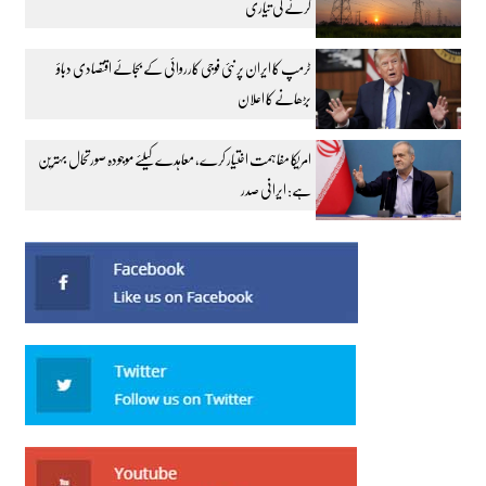
کرنے کی تیاری
ٹرمپ کا ایران پر نئی فوجی کارروائی کے بجائے اقتصادی دباؤ
بڑھانے کا اعلان
امریکا مفاہمت اختیار کرے، معاہدے کیلئے موجودہ صورتحال بہترین
ہے: ایرانی صدر