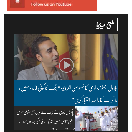
ملتی میڈیا
بلاول بھٹو زرداری کا خصوصی انٹرویو: “جنگ کا کوئی فائدہ نہیں،
مذاکرات کا راستہ اختیار کریں”
پاکستان نیوی کے چیف نے نویں کثیر القومی بحری
مشق “امن” میں شریک غیر ملکی جہازوں کا دورہ
کیا۔ | آئی ایس پی آر