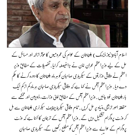
اسلام آباد(نیوز ڈیسک) بلوچستان کے عوام کی محرومیوں کا مؤثر ازالہ اور مسائل کے
حل کے لیے وزیراعظم عمران خان نے بڑا فیصلہ کرلیا۔تفصیلات کے مطابق وزیر
اعظم نے وفاقی وزارتوں کے سیکریٹری صاحبان کو ہر ماہ بلوچستان کا دورہ کرنے کا حکم
دے دیا۔ وزیراعظم آفس نے کہا ہے کہ وفاقی سیکریٹری صاحبان ہر ماہ کم از کم ایک
باربلوچستان خود جائیں۔وزیراعظم آفس کے مطابق اپنی وزارت، ڈویژن اور محکمے سے
متعلقہ امور ترجیحی بنیاد پر حل کریں۔تمام وفاقی سیکریٹریزچیف سیکرٹری بلوچستان سے مل
کر وزٹ پروگرام تشکیل دیں گے۔وزیراعظم آفس کے ترجمان کا کہنا ہے کہ وزٹ
پروگرام کے حوالے سے وزیراعظم آفس کو مطلع رکھیں گے، سیکریٹری صاحبان