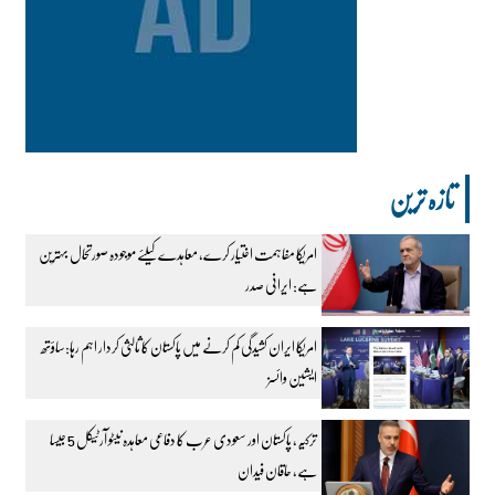
تازہ ترین
امریکا مفاہمت اختیار کرے، معاہدے کیلئے موجودہ صورتحال بہترین
ہے: ایرانی صدر
امریکا ایران کشیدگی کم کرنے میں پاکستان کا ثالثی کردار اہم رہا:ساؤتھ
ایشین وائسز
ترکیہ، پاکستان اور سعودی عرب کا دفاعی معاہدہ نیٹو آرٹیکل 5 جیسا
ہے، حاقان فیدان