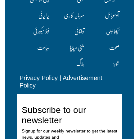
آٹوموبائل
سرمایہ کاری
پراپرٹی
ٹیکنالوجی
توانائی
فوڈ سیکورٹی
صحت
ملٹی میڈیا
سیاحت
شوبز
بلاگ
Privacy Policy
|
Advertisement
Policy
Subscribe to our
newsletter
Signup for our weekly newsletter to get the latest
news, updates and