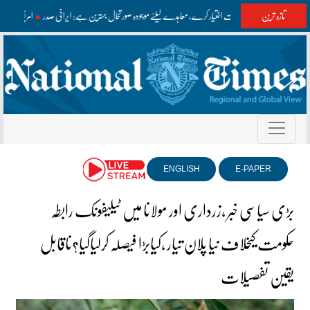
تازہ ترین
امریکا مفاہمت اختیار کرے، معاہدے کیلئے موجودہ صورتحال بہترین ہے: ایرانی صدر
امریکا ای
ENGLISH
E-PAPER
بڑی سیاسی خبر ،زرداری اور مولانا میں ٹیلیفونک رابطہ
حکومت کیخلاف نیا پلان تیار ،کیابڑا فیصلہ کرلیاگیا؟ناقابل
یقین تفصیلات