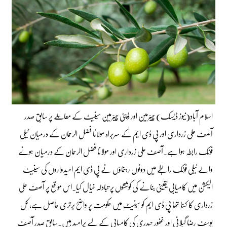
اسلام آباد(نیوز ڈیسک) چیئرمین اور ڈپٹی چیئرمین سینیٹ کے معاملے پر سابق صدر
آصف علی زرداری اور پی ڈی ایم کے سربراہ مولانا فضل الرحمان کے درمیان ٹیلی
فونک رابطہ ہوا ہے۔آصف علی زرداری اور مولانا فضل الرحمان کے درمیان ہونے
والے ٹیلی فونک رابطے میں دونوں رہنماؤں نے پی ڈی ایم امیدواروں کی سینیٹ
الیکشن میں کامیابی یقینی بنانے کی کوششوں پر تبادلہ خیال کیا۔اس موقع پر آصف علی
زرداری کا کہنا تھا پی ڈی ایم کو سینیٹ میں حکومت پر واضح برتری حاصل ہے، کل
یوسف رضا گیلانی اور غفور حیدری کی کامیابی کے لیے پرامید ہیں۔سابق صدر آصف