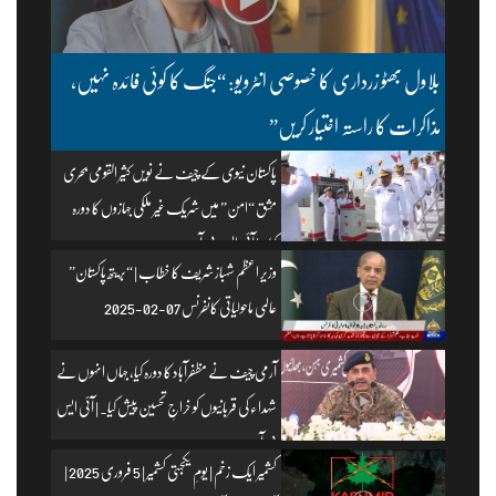
بلاول بھٹو زرداری کا خصوصی انٹرویو: “جنگ کا کوئی فائدہ نہیں،
مذاکرات کا راستہ اختیار کریں”
پاکستان نیوی کے چیف نے نویں کثیر القومی بحری
مشق “امن” میں شریک غیر ملکی جہازوں کا دورہ
کیا۔ | آئی ایس پی آر
وزیرِ اعظم شہباز شریف کا خطاب | “بریتھ پاکستان”
عالمی ماحولیاتی کانفرنس 07-02-2025
آرمی چیف نے مظفرآباد کا دورہ کیا، جہاں انہوں نے
شہداء کی قربانیوں کو خراجِ تحسین پیش کیا۔ | آئی ایس
پی آر
کشمیر ایک زخم | یومِ یکجہتی کشمیر | 5 فروری 2025 |