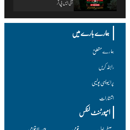
آئی ایس پی آر
ہمارے بارے میں
ہما رے متعلق
رابطہ کریں
پرا ئیویسی پولسیی
اشتہارات
امپورٹنٹ لنکس
صفحہ اول
قومی
بین الاقوامی