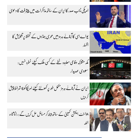
امریکی نائب صدر کا ایران کے ساتھ مذاکرات میں پیشرفت کا دعویٰ
یو اے ای کا آبنائے ہرمز میں بحری جہازوں کے تحفظ پر تشویش کا
اظہار
مکہ مشترکہ دفاعی معاہدہ خطے کے کسی ملک کیلئے خطرہ نہیں:
سعودی عہدیدار
ایران نے آبنائے ہرمز مکمل طور پر کھولنے کیلئے امریکا کو 6 شرائط پیش
کر دیں
جوائنٹ ایکشن کمیٹی کے ساتھ بیٹھ کر مسائل حل کریں گے: رانا ثناء
اللہ