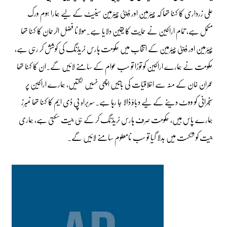
علی زرداری کا کہنا تھا کہ چیئرمین اور ڈپٹی چیئرمین سینیٹ کے لیے ہمارا ہوم ورک
مکمل ہے، تمام اراکین نے حمایت کا یقین دلایا ہے۔مولانا فضل الرحمان کا کہنا تھا
چیئرمین اور ڈپٹی چیئرمین کے انتخاب میں حکومت ہارس ٹریڈنگ کی کوشش کر رہی ہے،
حکومت نے ہمارے اراکین کو توڑا تو سب عوام کے سامنے لائیں گے۔ان کا کہنا تھا
عمران خان کے منہ سے اخلاقیات کی باتیں اچھی نہیں لگتیں، ہمارے اراکین پر
سنجرانی کو ووٹ دینے کے لیے دباؤ ڈالا جا رہا ہے۔سربراہ پی ڈی ایم کا کہنا تھا نمبرز
ہمارے پاس ہیں، حکومت صرف ہارس ٹریڈنگ کر کے ہی جیت سکتی ہے، ہماری
جیت کو شکست میں بدلا گیا تو سب نامعلوم سامنے لائیں گے۔