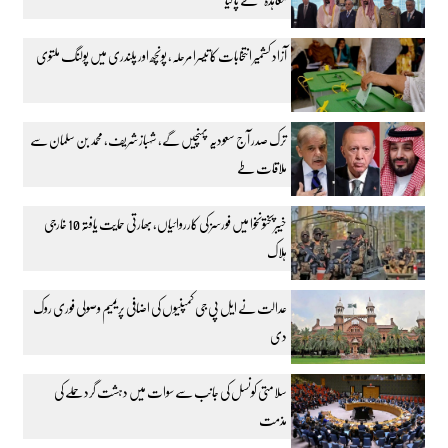
آزاد کشمیر انتخابات کا تیسرا مرحلہ، پونچھ اور پلندری میں پولنگ ملتوی
ترک صدر آج سعودیہ پہنچیں گے، شہباز شریف، محمد بن سلمان سے
ملاقات طے
خیبرپختونخوا میں فورسز کی کارروائیاں، بھارتی حمایت یافتہ 10 خارجی
ہلاک
عدالت نے ایل پی جی کمپنیوں کی اضافی پریمیم وصولی فوری روک
دی
سلامتی کونسل کی جانب سے سوات میں دہشت گرد حملے کی
مذمت