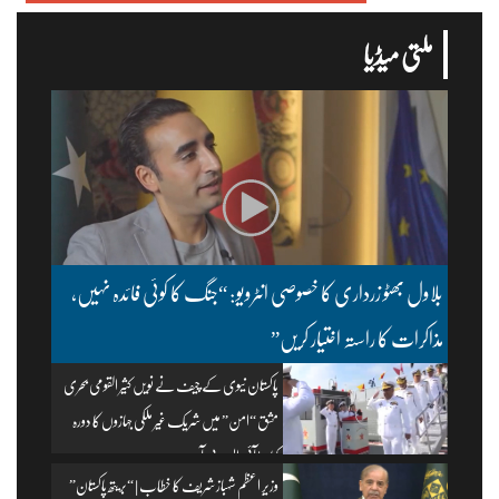
ملتی میڈیا
بلاول بھٹو زرداری کا خصوصی انٹرویو: “جنگ کا کوئی فائدہ نہیں،
مذاکرات کا راستہ اختیار کریں”
پاکستان نیوی کے چیف نے نویں کثیر القومی بحری
مشق “امن” میں شریک غیر ملکی جہازوں کا دورہ
کیا۔ | آئی ایس پی آر
وزیرِ اعظم شہباز شریف کا خطاب | “بریتھ پاکستان”