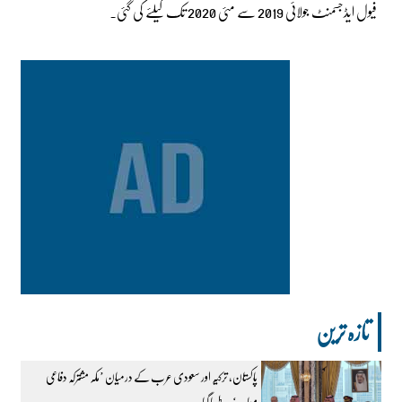
فیول ایڈجسمنٹ جولائی 2019 سے مئی 2020 تک کیلئے کی گئی۔
تازہ ترین
پاکستان، ترکیہ اور سعودی عرب کے درمیان ’مکہ مشترکہ دفاعی
معاہدہ‘ طے پا گیا