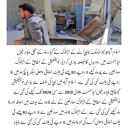
اسلام آباد(نیوز ڈیسک)نیپرا نے کے الیکٹرک کے گیارہ ماہ کے بجلی ماہانہ فیول
ایڈجسمنٹ میں ردو بدل کا فیصلہ جاری کر دیا۔نوٹیفکیشن کے مطابق کے الیکٹرک
صارفین سے چھ ماہ کیلئے 3 روپے 83 پیسے فی یونٹ اضافی وصولی جبکہ پانچ ماہ میں 6
روپے فی یونٹ کمی کی گئی ہے۔اسلام آباد میں نیپرا کی طرف سے جاری نوٹیفیکیشن
کیمطابق ماہانہ فیول ایڈجسمنٹ جولائی 2019 سے مئی 2020 تک کیلئے کی گئی ہے
نوٹیفکیشن کے مطابق کے الیکٹرک صارفین کے لئے 6 ماہ کے ٹیرف میں اضافہ اور 5
ماہ کیلئے کمی کی گئی ہے۔کے الیکٹرک 6 ماہ میں صارفین سے 3 روپے 83 پیسے فی
یونٹ اضافی وصول کرے گی اور5 ماہ میں 6 روپے فی یونٹ کمی کی گئی ہے،ماہانہ