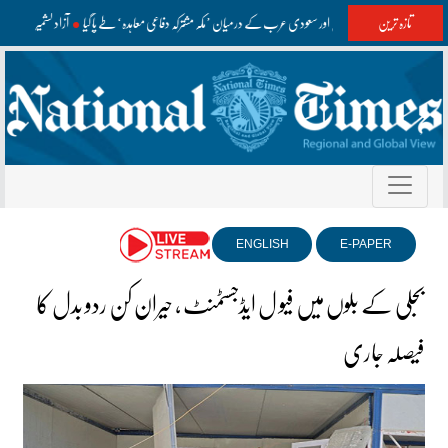
تازہ ترین
پاکستان، ترکیہ اور سعودی عرب کے درمیان ’مکہ مشترکہ دفاعی معاہدہ‘ طے پا گیا
آزاد کشمیر انتخ
ENGLISH
E-PAPER
بجلی کے بلوں میں فیو ل ایڈجسٹمنٹ ، حیران کن ردو بدل کا
فیصلہ جاری