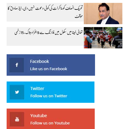
تحریک انصاف کو مذاکرات کی کوئی دعوت نہیں دی، ایاز صادق کا
مؤقف
تھائی لینڈ میں سکول میں فائرنگ سے 9 افراد ہلاک، 15 زخمی