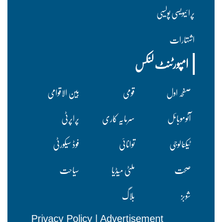
پرا ئیویسی پولسیی
اشتہارات
امپورٹنٹ لنکس
صفحہ اول
قومی
بین الاقوامی
آٹوموبائل
سرمایہ کاری
پراپرٹی
ٹیکنالوجی
توانائی
فوڈ سیکورٹی
صحت
ملٹی میڈیا
سیاحت
شوبز
بلاگ
Privacy Policy
|
Advertisement