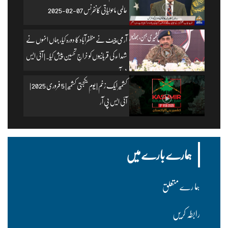
عالمی ماحولیاتی کانفرنس 07-02-2025
آرمی چیف نے مظفرآباد کا دورہ کیا، جہاں انہوں نے
شہداء کی قربانیوں کو خراجِ تحسین پیش کیا۔ | آئی ایس
پی آر
کشمیر ایک زخم | یومِ یکجہتی کشمیر | 5 فروری 2025 |
آئی ایس پی آر
ہمارے بارے میں
ہما رے متعلق
رابطہ کریں