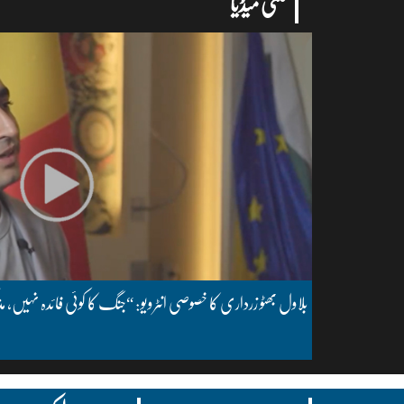
ملتی میڈیا
بلاول بھٹو زرداری کا خصوصی انٹرویو: “جنگ کا کوئی فائدہ نہیں، مذ