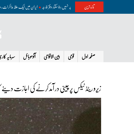
تازہ ترین
بھارت کشمیر میں غلط معلومات پھیلا کر اپنے مظالم سے توجہ نہیں ہٹا سکتا: دفتر خارجہ
ایران میں ایک حلقہ مذاک
صفحہ اول
قومی
بین الاقوامی
آٹوموبائل
سرمایہ کار
زیرو ریٹڈ ٹیکس پر چینی در آمد کرنے کی اجازت دینے ک