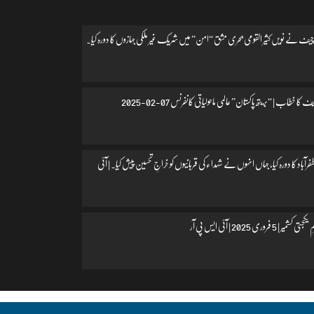
یف نے نویں کثیر القومی بحری مشق “امن” میں شریک غیر ملکی جہازوں کا دورہ کیا۔
 کا خطاب | “بریتھ پاکستان” عالمی ماحولیاتی کانفرنس 07-02-2025
اد کا دورہ کیا، جہاں انہوں نے شہداء کی قربانیوں کو خراجِ تحسین پیش کیا۔ | آئی
 فروری 2025 | آئی ایس پی آر