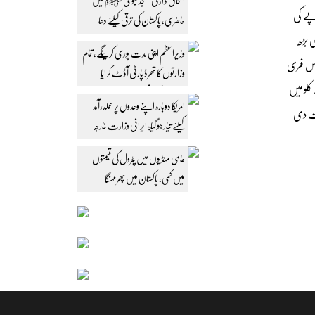
اسحاق ڈار کی مسجد نبوی ﷺ میں
ور چینی کی قیمت بڑھ کر ایک بار پھر100روپے کلو کی سطح پر پہنچ گئی ہے جب کہ گزشتہ دنوں چینی کی قیمت گھٹ کر90روپے کی
حاضری، پاکستان کی ترقی کیلئے دعا
 قیمت 110 روپے یا اس سے بھی بڑھ
وزیراعظم اپنی مدت پوری کرینگے، تمام
یکس فری
وزارتوں کا تھرڈ پارٹی آڈٹ کرایا
ینی 82روپے تک پڑتی ہے اور نجی شعبہ در آمدی چینی کو ذخیرہ کرنے کے بجائے 86تا88روپے کلو میں
جائے: محسن نقوی
امریکا دوبارہ اپنے وعدوں پر عملدرآمد
ازت دی
کیلئے تیار ہو گیا: ایرانی وزارت خارجہ
عالمی منڈیوں میں پٹرول کی قیمتوں
میں کمی، پاکستان میں پھر مہنگا