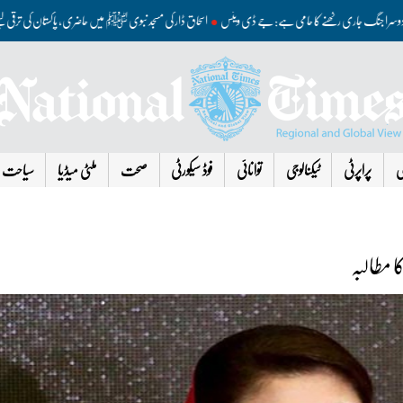
رات، دوسرا جنگ جاری رکھنے کا حامی ہے: جے ڈی وینس
اسحاق ڈار کی مسجد نبوی ﷺ میں حاضری، پاکستان کی ترق
ی
پراپرٹی
ٹیکنالوجی
توانائی
فوڈ سیکورٹی
صحت
ملٹی میڈیا
سیاحت
ا مطالبہ