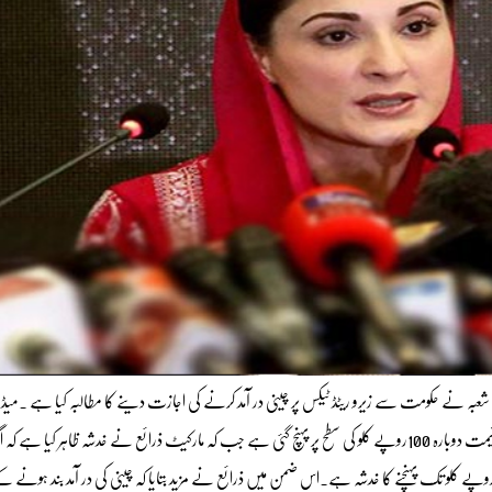
بہ نے حکومت سے زیرو ریٹڈ ٹیکس پر چینی در آمد کرنے کی اجازت دینے کا مطالبہ کیا ہے ۔میڈ
کے مطابق چینی کی قیمت میں ایک بار پھر اضافہ ہوگیا ہے اور چینی کی قیمت دوبارہ 100روپے کلو کی سطح پر پہنچ گئی ہے جب کہ مارکیٹ ذرائع نے خدشہ ظاہر کیا ہ
نی در آمد نہ کی گئی تو قیمت110روپے کلو اور رمضان المبارک میں 150 روپے کلو تک پہنچنے کا خدشہ ہے۔اس ضمن میں ذرائع نے مزید بتایا کہ چینی کی در آمد بند ہون