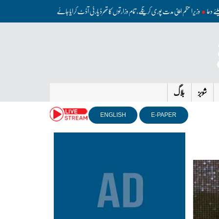
ی کیلئے دعا
وزیراعظم اپنی مدت پوری کرینگے، تمام وزارتوں کا تھرڈ پارٹی آڈٹ کرایا جائے: محسن نقوی
امریکا دوب
شوبز
بلاگ
ENGLISH
E-PAPER