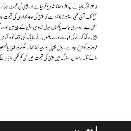
سکتی ہے۔دوسری جانب پاکستان سیرل ایسوسی ایشن کے چیئرمین اور در آمد
فروخت کو ترجیح دیتا ہے ،مزمل چیپل کا مزید کہنا تھا کہ حکومت اپنی پال
جائے تا کہ رمضان المبارک میں چینی کی قیمت میں کمی کو ممکن بنایا جاسک