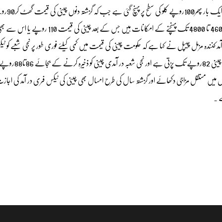
طاقتور شوگر مافیا نے اپنا اثر دکھانا شروع کردیا ہے ا
سطح تک آگئی تھی ،ریٹیلرز کا کہنا ہے کہ چینی کی 40کلو بوری کی قیمت 4600 تا 4800 تک پہنچنے کے امکانات ہیں جس کے بعد چینی کی
 کنندہ مزمل چیپل نے کہا ہے کہ حکومت چینی کی قیمت میں کمی کیلئے فوری طور پر نجی شعبے کو ٹ
چینی در آمد کرنے کی اجازت دے ،انہوں نے بتایا کہ نجی شعبہ کو در آمدی چ
یسیوں میں مستقل مزاجی دکھائے اور گزشتہ سال کی طرح امسال بھی چینی کی ٹیکس فری در آمد کی اج
ے ۔