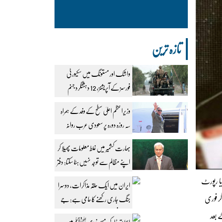
تازہ ترین
واشک اور مستونگ میں سکیورٹی
فورسز کے آپریشنز، 12 دہشتگرد جہنم
واصل
وزیراعظم اعلیٰ سطح کے وفد کے ہمراہ
سہ روزہ دورہ پر سعودی عرب روانہ
بھارت کشمیر میں غلط معلومات پھیلا کر
اپنے مظالم سے توجہ نہیں ہٹا سکتا: دفتر
خارجہ
یا رپورٹ
ایران میں ایک حلقہ مذاکرات، دوسرا
ے کہ اگر فوری
جنگ جاری رکھنے کا حامی ہے: جے
ڈی وینس
ے کے بعد