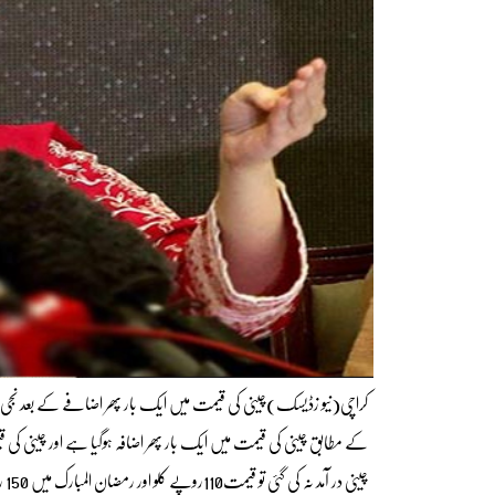
کراچی(نیو زڈیسک)چینی کی قیمت میں ایک بار پھر اضافے کے بعد نجی شع
چی