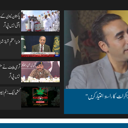
پاکستان نیوی کے چ
| آئی ایس پی آر
وزیرِ اعظم شہباز شریف
آرمی چیف نے مظفرآب
ایس پی آر
کشمیر ایک زخم | یومِ یکجہتی کشمیر | 5
اکرات کا راستہ اختیار کریں”