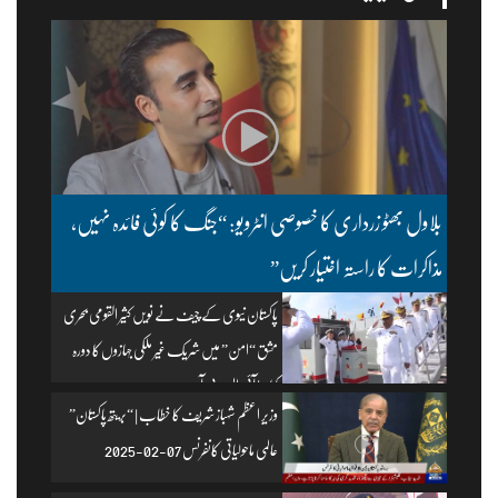
بلاول بھٹو زرداری کا خصوصی انٹرویو: “جنگ کا کوئی فائدہ نہیں،
مذاکرات کا راستہ اختیار کریں”
پاکستان نیوی کے چیف نے نویں کثیر القومی بحری
مشق “امن” میں شریک غیر ملکی جہازوں کا دورہ
کیا۔ | آئی ایس پی آر
وزیرِ اعظم شہباز شریف کا خطاب | “بریتھ پاکستان”
عالمی ماحولیاتی کانفرنس 07-02-2025