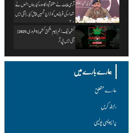
آرمی چیف نے مظفرآباد کا دورہ کیا، جہاں انہوں نے
شہداء کی قربانیوں کو خراجِ تحسین پیش کیا۔ | آئی ایس
پی آر
کشمیر ایک زخم | یومِ یکجہتی کشمیر | 5 فروری 2025 |
آئی ایس پی آر
ہمارے بارے میں
ہما رے متعلق
رابطہ کریں
پرا ئیویسی پولسیی