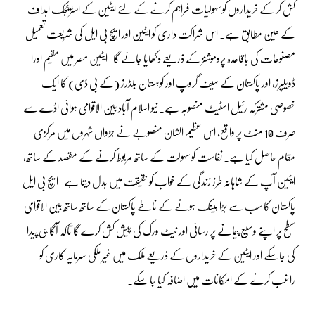
کش کر کے خریداروں کو سہولیات فراہم کرنے کے لئے ایٹین کے اسٹریٹجک اہداف
کے عین مطابق ہے۔ اس شراکت داری کو ایٹین اور ایچ بی ایل کی شریعت تعمیل
مصنوعات کی باقاعدہ پروموشنز کے ذریعے دکھایا جائے گا۔ایٹین مصر میں مقیم اورا
ڈویلپرز، اور پاکستان کے سیف گروپ اور کوہستان بلڈرز (کے بی ڈی) کا ایک
خصوصی مشترکہ رئیل اسٹیٹ منصوبہ ہے۔ نیو اسلام آباد بین الاقوامی ہوائی اڈے سے
صرف 10 منٹ پر واقع، اس عظیم الشان منصوبے نے جڑواں شہروں میں مرکزی
مقام حاصل کیا ہے۔ نفاست کو سہولت کے ساتھ مربوط کرنے کے مقصد کے ساتھ،
ایٹین آپ کے شاہانہ طرز زندگی کے خواب کو حقیقت میں بدل دیتا ہے۔ایچ بی ایل
پاکستان کا سب سے بڑا بینک ہونے کے ناطے پاکستان کے ساتھ ساتھ بین الاقوامی
سطح پر اپنے وسیع پیمانے پر رسائی اور نیٹ ورک کی پیش کش کرے گا تاکہ آگاہی پیدا
کی جاسکے اور ایٹین کے خریداروں کے ذریعے ملک میں غیر ملکی سرمایہ کاری کو
راغب کرنے کے امکانات میں اضافہ کیا جا سکے۔