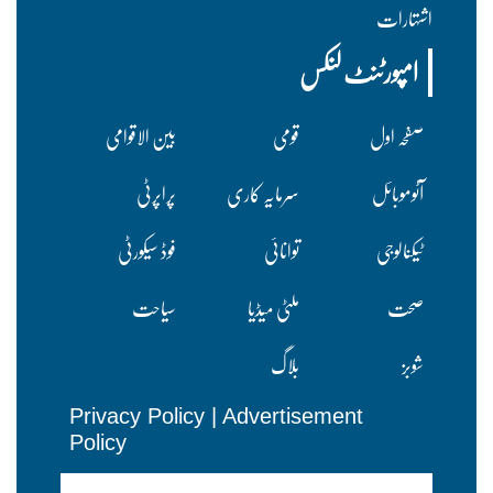
اشتہارات
امپورٹنٹ لنکس
صفحہ اول
قومی
بین الاقوامی
آٹوموبائل
سرمایہ کاری
پراپرٹی
ٹیکنالوجی
توانائی
فوڈ سیکورٹی
صحت
ملٹی میڈیا
سیاحت
شوبز
بلاگ
Privacy Policy
|
Advertisement
Policy