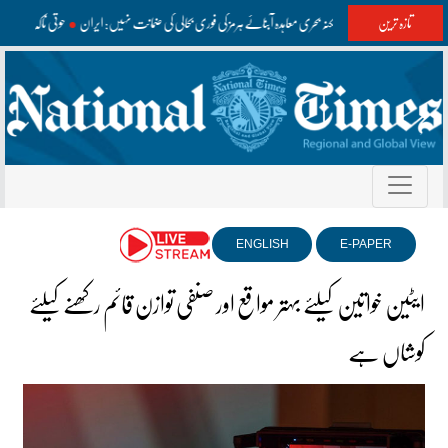
تازہ ترین
عمان سے ممکنہ بحری معاہدہ آبنائے ہرمز کی فوری بحالی کی ضمانت نہیں: ایران
حوثی ناکہ بند
ENGLISH
E-PAPER
ایٹین خواتین کیلئے بہتر مواقع اور صنفی توازن قائم رکھنے کیلئے
کوشاں ہے