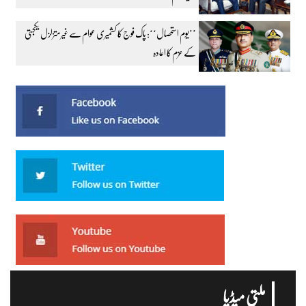
’’یوم استحصال‘‘: پاک فوج کا کشمیری عوام سے غیر متزلزل یکجہتی
کے عزم کا اعادہ
ملتی میڈیا