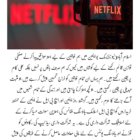
اسلام آباد(نیو زڈیسک) ایٹین میں ہم خواتین کے لیے بہتر مواقع پیدا کرنے صنفی
توازن قائم رکھنے کے لیے کوشاں ہیں کیوں کہ ہم صرف باتوں پر نہیں بلکہ عملی کام
پر یقین رکھتے ہیں۔ ہم یہاں ان تمام خواتیں کو خراج تحسین پیش کر رہے ہیں جو مثبت
تبدیلی پر یقین رکھتی ہیں۔ جو کچھ بہتر کرنا چاہتی ہیں اور زندگی کے تمام شعبوں میں
آگے بڑھنے کا عزم رکھتی ہیں۔گزشتہ روز ایٹین اور ایچ بی ایل نے ایٹین کے ممکنہ
خریداروں کو ایچ بی ایل اسلامک ہاؤسنگ فنانس کی بہترین سہولت مہیا کرنے کے
لئے اسٹریٹجک شراکت داری کی ہے۔ یہ شراکت داری ریڈ ٹیپ کی رکاوٹوں کو
توڑنے اور ہاؤسنگ یونٹس کے لئے مالی معاونت حاصل کرنے کے طریقوں کی پیش