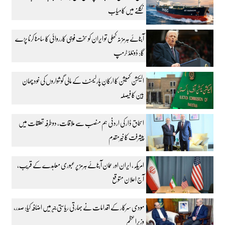
نکلنے میں کامیاب
آبنائے ہرمز نہ کھلی تو ایران کو سخت فوجی کارروائی کا سامنا کرنا پڑے
گا: ڈونلڈ ٹرمپ
الیکشن کمیشن کا ارکانِ پارلیمنٹ کے مالی گوشواروں کی خود چھان
بین کا فیصلہ
اسحاق ڈار کی اردنی ہم منصب سے ملاقات، دوطرفہ تعلقات میں
پیشرفت کا خیرمقدم
امریکہ، ایران اور عمان آبنائے ہرمز پر عبوری معاہدے کے قریب،
آج اعلان متوقع
مودی سرکار کے اقدامات نے بھارتی ریاستی جبر میں اضافہ کیا: صدر،
وزیراعظم