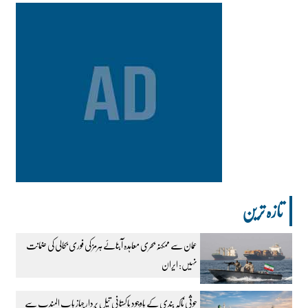
تازہ ترین
عمان سے ممکنہ بحری معاہدہ آبنائے ہرمز کی فوری بحالی کی ضمانت
نہیں: ایران
حوثی ناکہ بندی کے باوجود پاکستانی تیل بردار جہاز باب المندب سے