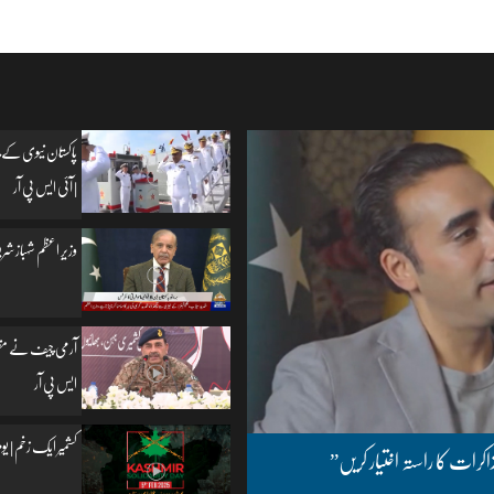
پاکستان نیوی کے چ
| آئی ایس پی آر
وزیرِ اعظم شہباز شریف
آرمی چیف نے مظفرآب
ایس پی آر
کشمیر ایک زخم | یومِ یکجہتی کشمیر | 5
اکرات کا راستہ اختیار کریں”