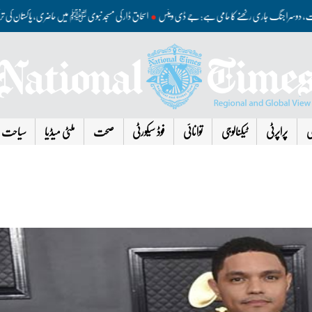
مذاکرات، دوسرا جنگ جاری رکھنے کا حامی ہے: جے ڈی وینس
اسحاق ڈار کی مسجد نبوی ﷺ میں حاضری، پاکستان کی
ی
پراپرٹی
ٹیکنالوجی
توانائی
فوڈ سیکورٹی
صحت
ملٹی میڈیا
سیاحت