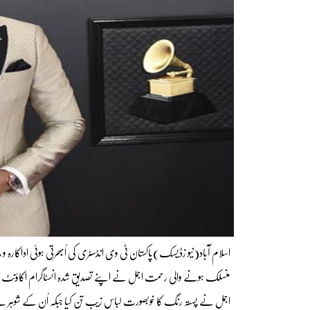
اسلام آباد(نیو زڈیسک)پاکستان ٹی وی انڈسٹری کی اُبھرتی ہوئی اداکارہ
منسلک ہونے والی رحمت اجمل نے اپنے تصدیق شدہ انسٹاگرام اکاؤنٹ پر 
اجمل نے پستہ رنگ کا خوبصورت لباس زیب تن کیا جبکہ اُن کے شوہر نے سی