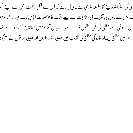
ادی کی مبارکباد دینے کا سلسلہ جاری ہے۔خیال رہے کہ اس سے قبل رحمت اجمل نے اپنے انسٹ
۔رحمت اجمل نے مایوں کی تقریب کی مناسبت سے پیلے رنگ کا خوبصورت لباس زیب تن کیا تھا جو 
تہ سال خاموشی سے منگنی کی تھی، مقبول ڈرامے ’میرے پاس تم ہو‘ میں ’عائشہ‘ کے کردار سے ش
ر میں منگنی کی۔اداکارہ کی منگنی کی تقریب میں قریبی رشتہ داروں اور قریبی دوستوں نے شرک