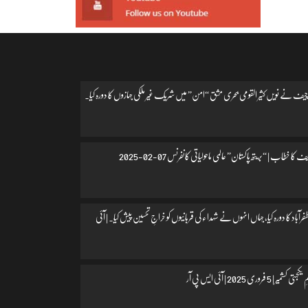
یف نے نویں کثیر القومی بحری مشق “امن” میں شریک غیر ملکی جہازوں کا دورہ کیا۔
 کا خطاب | “بریتھ پاکستان” عالمی ماحولیاتی کانفرنس 07-02-2025
اد کا دورہ کیا، جہاں انہوں نے شہداء کی قربانیوں کو خراجِ تحسین پیش کیا۔ | آئی
 فروری 2025 | آئی ایس پی آر