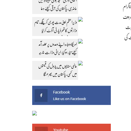
اسحاق ڈار کی مسجد نبوی ﷺ میں
اگرام
حاضری، پاکستان کی ترقی کیلئے دعا
معروف
وزیراعظم اپنی مدت پوری کرینگے، تمام
ہرت
وزارتوں کا تھرڈ پارٹی آڈٹ کرایا
ت کی
جائے: محسن نقوی
امریکا دوبارہ اپنے وعدوں پر عملدرآمد
کیلئے تیار ہو گیا: ایرانی وزارت خارجہ
عالمی منڈیوں میں پٹرول کی قیمتوں
میں کمی، پاکستان میں پھر مہنگا