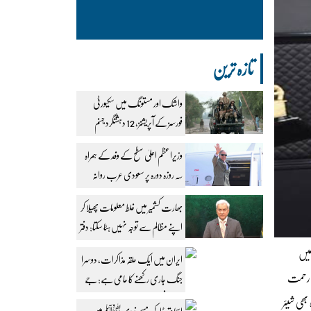
تازہ ترین
واشک اور مستونگ میں سکیورٹی
فورسز کے آپریشنز، 12 دہشتگرد جہنم
واصل
وزیراعظم اعلیٰ سطح کے وفد کے ہمراہ
سہ روزہ دورہ پر سعودی عرب روانہ
بھارت کشمیر میں غلط معلومات پھیلا کر
اپنے مظالم سے توجہ نہیں ہٹا سکتا: دفتر
خارجہ
میں
ایران میں ایک حلقہ مذاکرات، دوسرا
ں رحمت
جنگ جاری رکھنے کا حامی ہے: جے
ڈی وینس
بھی شیئر