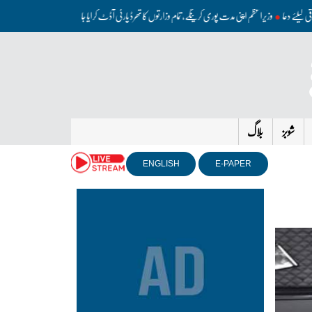
 ترقی کیلئے دعا
وزیراعظم اپنی مدت پوری کرینگے، تمام وزارتوں کا تھرڈ پارٹی آڈٹ کرایا جائے: محسن نقوی
امری
شوبز
بلاگ
ENGLISH
E-PAPER