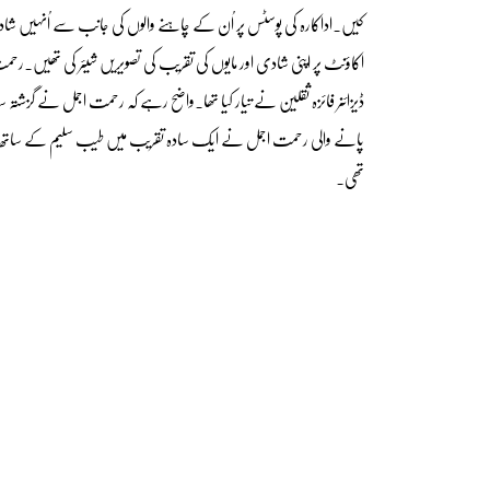
کیں۔اداکارہ کی پوسٹس پر اُن کے چاہنے والوں کی جانب سے اُنہیں ش
اکاؤنٹ پر اپنی شادی اور مایوں کی تقریب کی تصویریں شیئر کی تھیں
ڈیزائنر فائزہ ثقلین نے تیار کیا تھا۔واضح رہے کہ رحمت اجمل نے گزش
پانے والی رحمت اجمل نے ایک سادہ تقریب میں طیب سلیم کے ساتھ لاہو
تھی۔