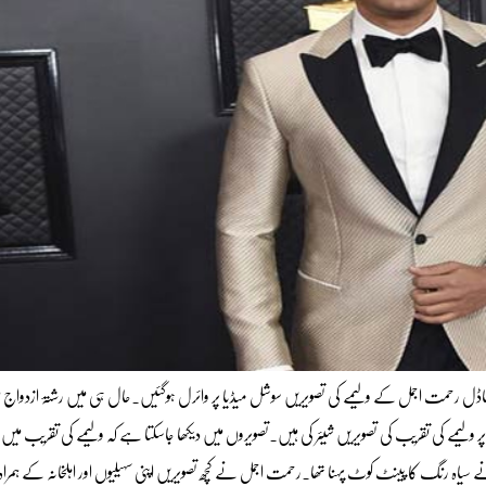
 و ماڈل رحمت اجمل کے ولیمے کی تصویریں سوشل میڈیا پر وائرل ہوگئیں۔حال ہی میں رشتۂ ازدواج 
ولیمے کی تقریب کی تصویریں شیئر کی ہیں۔تصویروں میں دیکھا جاسکتا ہے کہ ولیمے کی تقریب می
اہ رنگ کا پینٹ کوٹ پہنا تھا۔رحمت اجمل نے کچھ تصویریں اپنی سہیلیوں اور اہلخانہ کے ہمراہ 