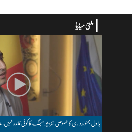
ملتی میڈیا
بلاول بھٹو زرداری کا خصوصی انٹرویو: “جنگ کا کوئی فائدہ نہیں، مذ